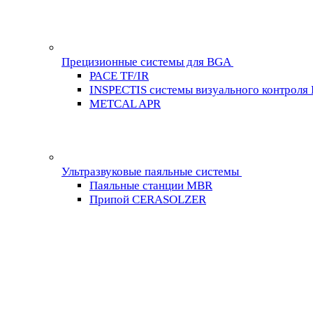
Прецизионные системы для BGA
PACE TF/IR
INSPECTIS системы визуального контроля
METCAL APR
Ультразвуковые паяльные системы
Паяльные станции MBR
Припой CERASOLZER