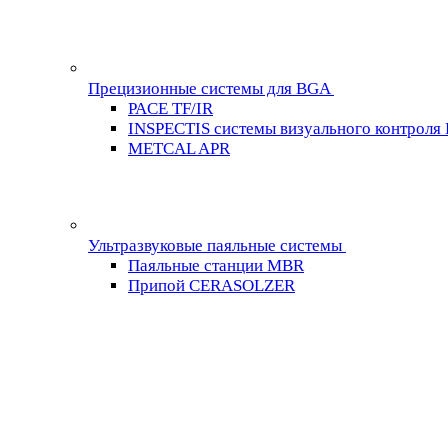
Прецизионные системы для BGA
PACE TF/IR
INSPECTIS системы визуального контроля
METCAL APR
Ультразвуковые паяльные системы
Паяльные станции MBR
Припой CERASOLZER