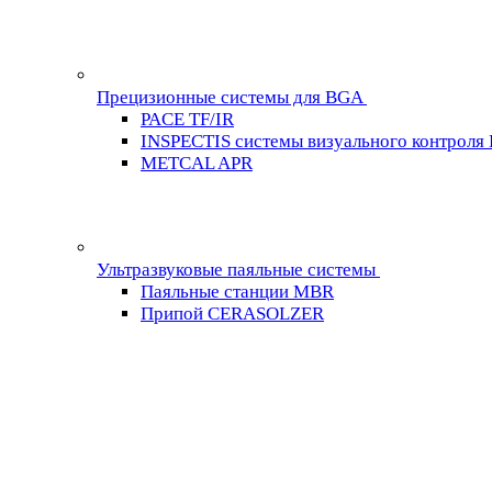
Прецизионные системы для BGA
PACE TF/IR
INSPECTIS системы визуального контроля
METCAL APR
Ультразвуковые паяльные системы
Паяльные станции MBR
Припой CERASOLZER