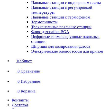
Паяльные станции с подогревом платы
Паяльные станции с регулировкой
температуры
Паяльные станции с термофеном
Термопинцеты
Трехканальные паяльные станции
Флюс для пайки BGA
Цифровые термовоздушные паяльные
станции
Шприцы для дозирования флюса
Электрические оловоотсосы для припоя
Кабинет
0
Сравнение
0
Избранное
0
Корзина
Контакты
Доставка