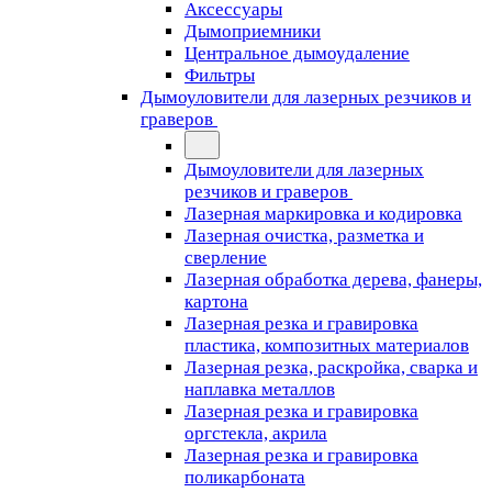
Аксессуары
Дымоприемники
Центральное дымоудаление
Фильтры
Дымоуловители для лазерных резчиков и
граверов
Дымоуловители для лазерных
резчиков и граверов
Лазерная маркировка и кодировка
Лазерная очистка, разметка и
сверление
Лазерная обработка дерева, фанеры,
картона
Лазерная резка и гравировка
пластика, композитных материалов
Лазерная резка, раскройка, сварка и
наплавка металлов
Лазерная резка и гравировка
оргстекла, акрила
Лазерная резка и гравировка
поликарбоната