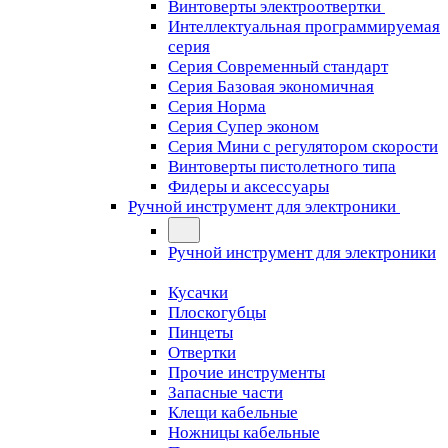
Винтоверты электроотвертки
Интеллектуальная программируемая
серия
Серия Современный стандарт
Серия Базовая экономичная
Серия Норма
Серия Cупер эконом
Серия Мини с регулятором скорости
Винтоверты пистолетного типа
Фидеры и аксессуары
Ручной инструмент для электроники
Ручной инструмент для электроники
Кусачки
Плоскогубцы
Пинцеты
Отвертки
Прочие инструменты
Запасные части
Клещи кабельные
Ножницы кабельные