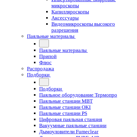
микроскопы
Капилляроскопы
Аксессуары
Видеомикроскопы высокого
разрешения
Паяльные материалы
Паяльные материалы
Припой
Флюс
Распродажа
Подборки
Подборки
Паяльное оборудование Термопро
Паяльные станции MBT
Паяльные станции OKI
Паяльные станции PS
Цифровая паяльная станция
Вакуумные паяльные станции
Дымоуловители Fumeclear