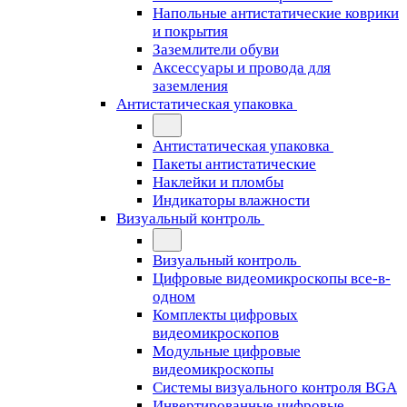
Напольные антистатические коврики
и покрытия
Заземлители обуви
Аксессуары и провода для
заземления
Антистатическая упаковка
Антистатическая упаковка
Пакеты антистатические
Наклейки и пломбы
Индикаторы влажности
Визуальный контроль
Визуальный контроль
Цифровые видеомикроскопы все-в-
одном
Комплекты цифровых
видеомикроскопов
Модульные цифровые
видеомикроскопы
Cистемы визуального контроля BGA
Инвертированные цифровые