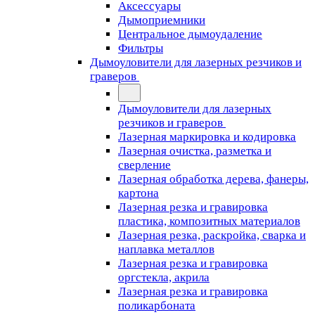
Аксессуары
Дымоприемники
Центральное дымоудаление
Фильтры
Дымоуловители для лазерных резчиков и
граверов
Дымоуловители для лазерных
резчиков и граверов
Лазерная маркировка и кодировка
Лазерная очистка, разметка и
сверление
Лазерная обработка дерева, фанеры,
картона
Лазерная резка и гравировка
пластика, композитных материалов
Лазерная резка, раскройка, сварка и
наплавка металлов
Лазерная резка и гравировка
оргстекла, акрила
Лазерная резка и гравировка
поликарбоната