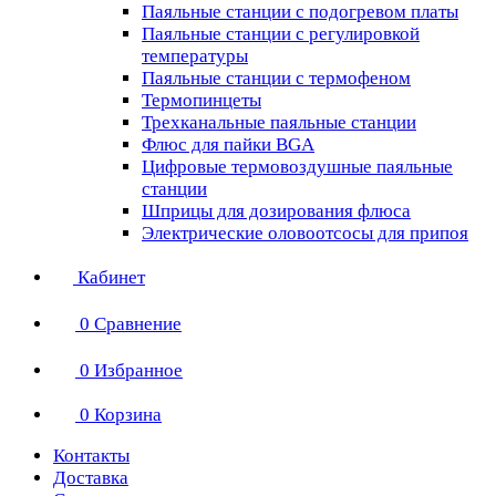
Паяльные станции с подогревом платы
Паяльные станции с регулировкой
температуры
Паяльные станции с термофеном
Термопинцеты
Трехканальные паяльные станции
Флюс для пайки BGA
Цифровые термовоздушные паяльные
станции
Шприцы для дозирования флюса
Электрические оловоотсосы для припоя
Кабинет
0
Сравнение
0
Избранное
0
Корзина
Контакты
Доставка