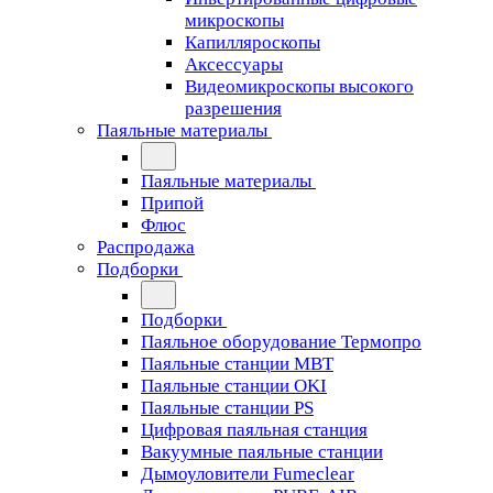
микроскопы
Капилляроскопы
Аксессуары
Видеомикроскопы высокого
разрешения
Паяльные материалы
Паяльные материалы
Припой
Флюс
Распродажа
Подборки
Подборки
Паяльное оборудование Термопро
Паяльные станции MBT
Паяльные станции OKI
Паяльные станции PS
Цифровая паяльная станция
Вакуумные паяльные станции
Дымоуловители Fumeclear