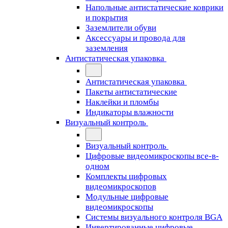
Напольные антистатические коврики
и покрытия
Заземлители обуви
Аксессуары и провода для
заземления
Антистатическая упаковка
Антистатическая упаковка
Пакеты антистатические
Наклейки и пломбы
Индикаторы влажности
Визуальный контроль
Визуальный контроль
Цифровые видеомикроскопы все-в-
одном
Комплекты цифровых
видеомикроскопов
Модульные цифровые
видеомикроскопы
Cистемы визуального контроля BGA
Инвертированные цифровые