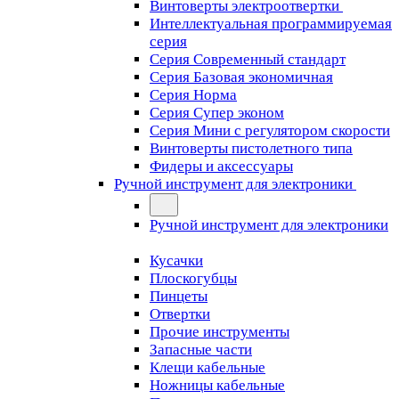
Винтоверты электроотвертки
Интеллектуальная программируемая
серия
Серия Современный стандарт
Серия Базовая экономичная
Серия Норма
Серия Cупер эконом
Серия Мини с регулятором скорости
Винтоверты пистолетного типа
Фидеры и аксессуары
Ручной инструмент для электроники
Ручной инструмент для электроники
Кусачки
Плоскогубцы
Пинцеты
Отвертки
Прочие инструменты
Запасные части
Клещи кабельные
Ножницы кабельные