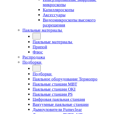
микроскопы
Капилляроскопы
Аксессуары
Видеомикроскопы высокого
разрешения
Паяльные материалы
Паяльные материалы
Припой
Флюс
Распродажа
Подборки
Подборки
Паяльное оборудование Термопро
Паяльные станции MBT
Паяльные станции OKI
Паяльные станции PS
Цифровая паяльная станция
Вакуумные паяльные станции
Дымоуловители Fumeclear