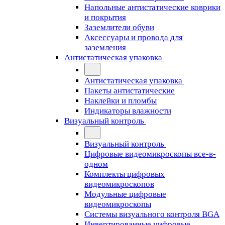
Напольные антистатические коврики
и покрытия
Заземлители обуви
Аксессуары и провода для
заземления
Антистатическая упаковка
Антистатическая упаковка
Пакеты антистатические
Наклейки и пломбы
Индикаторы влажности
Визуальный контроль
Визуальный контроль
Цифровые видеомикроскопы все-в-
одном
Комплекты цифровых
видеомикроскопов
Модульные цифровые
видеомикроскопы
Cистемы визуального контроля BGA
Инвертированные цифровые