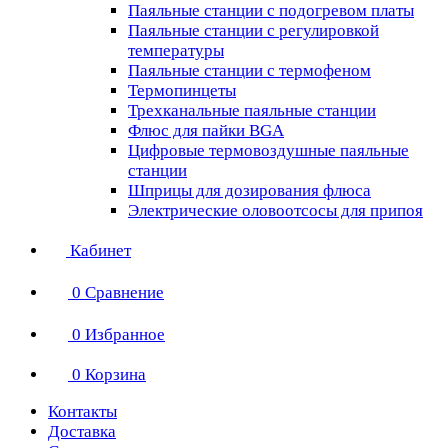
Паяльные станции с подогревом платы
Паяльные станции с регулировкой
температуры
Паяльные станции с термофеном
Термопинцеты
Трехканальные паяльные станции
Флюс для пайки BGA
Цифровые термовоздушные паяльные
станции
Шприцы для дозирования флюса
Электрические оловоотсосы для припоя
Кабинет
0
Сравнение
0
Избранное
0
Корзина
Контакты
Доставка