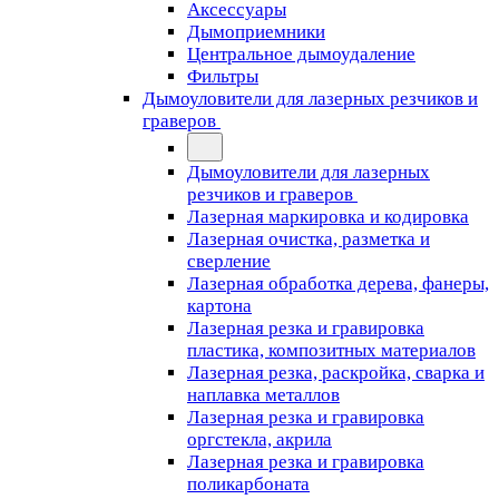
Аксессуары
Дымоприемники
Центральное дымоудаление
Фильтры
Дымоуловители для лазерных резчиков и
граверов
Дымоуловители для лазерных
резчиков и граверов
Лазерная маркировка и кодировка
Лазерная очистка, разметка и
сверление
Лазерная обработка дерева, фанеры,
картона
Лазерная резка и гравировка
пластика, композитных материалов
Лазерная резка, раскройка, сварка и
наплавка металлов
Лазерная резка и гравировка
оргстекла, акрила
Лазерная резка и гравировка
поликарбоната