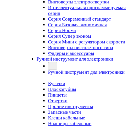
Винтоверты электроотвертки
Интеллектуальная программируемая
серия
Серия Современный стандарт
Серия Базовая экономичная
Серия Норма
Серия Cупер эконом
Серия Мини с регулятором скорости
Винтоверты пистолетного типа
Фидеры и аксессуары
Ручной инструмент для электроники
Ручной инструмент для электроники
Кусачки
Плоскогубцы
Пинцеты
Отвертки
Прочие инструменты
Запасные части
Клещи кабельные
Ножницы кабельные