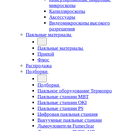
микроскопы
Капилляроскопы
Аксессуары
Видеомикроскопы высокого
разрешения
Паяльные материалы
Паяльные материалы
Припой
Флюс
Распродажа
Подборки
Подборки
Паяльное оборудование Термопро
Паяльные станции MBT
Паяльные станции OKI
Паяльные станции PS
Цифровая паяльная станция
Вакуумные паяльные станции
Дымоуловители Fumeclear