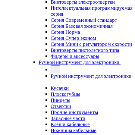
Винтоверты электроотвертки
Интеллектуальная программируемая
серия
Серия Современный стандарт
Серия Базовая экономичная
Серия Норма
Серия Cупер эконом
Серия Мини с регулятором скорости
Винтоверты пистолетного типа
Фидеры и аксессуары
Ручной инструмент для электроники
Ручной инструмент для электроники
Кусачки
Плоскогубцы
Пинцеты
Отвертки
Прочие инструменты
Запасные части
Клещи кабельные
Ножницы кабельные