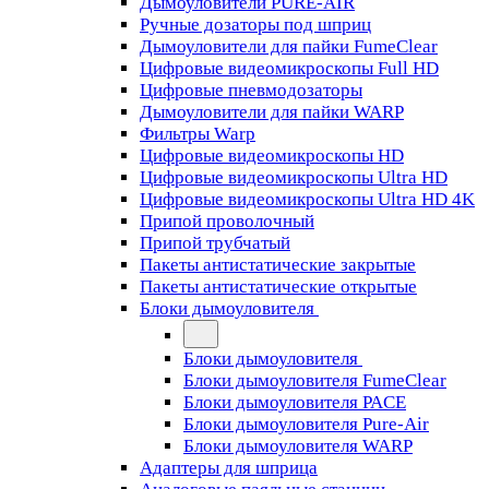
Дымоуловители PURE-AIR
Ручные дозаторы под шприц
Дымоуловители для пайки FumeClear
Цифровые видеомикроскопы Full HD
Цифровые пневмодозаторы
Дымоуловители для пайки WARP
Фильтры Warp
Цифровые видеомикроскопы HD
Цифровые видеомикроскопы Ultra HD
Цифровые видеомикроскопы Ultra HD 4K
Припой проволочный
Припой трубчатый
Пакеты антистатические закрытые
Пакеты антистатические открытые
Блоки дымоуловителя
Блоки дымоуловителя
Блоки дымоуловителя FumeClear
Блоки дымоуловителя PACE
Блоки дымоуловителя Pure-Air
Блоки дымоуловителя WARP
Адаптеры для шприца