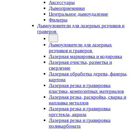
Аксессуары
Дымоприемники
Центральное дымоудаление
Фильтры
Дымоуловители для лазерных резчиков и
граверов
Дымоуловители для лазерных
резчиков и граверов
Лазерная маркировка и кодировка
Лазерная очистка, разметка и
сверление
Лазерная обработка дерева, фанеры,
картона
Лазерная резка и гравировка
пластика, композитных материалов
Лазерная резка, раскройка, сварка и
наплавка металлов
Лазерная резка и гравировка
оргстекла, акрила
Лазерная резка и гравировка
поликарбоната