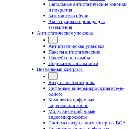
Напольные антистатические коврики
и покрытия
Заземлители обуви
Аксессуары и провода для
заземления
Антистатическая упаковка
Антистатическая упаковка
Пакеты антистатические
Наклейки и пломбы
Индикаторы влажности
Визуальный контроль
Визуальный контроль
Цифровые видеомикроскопы все-в-
одном
Комплекты цифровых
видеомикроскопов
Модульные цифровые
видеомикроскопы
Cистемы визуального контроля BGA
Инвертированные цифровые