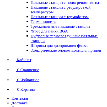
Паяльные станции с подогревом платы
Паяльные станции с регулировкой
температуры
Паяльные станции с термофеном
Термопинцеты
Трехканальные паяльные станции
Флюс для пайки BGA
Цифровые термовоздушные паяльные
станции
Шприцы для дозирования флюса
Электрические оловоотсосы для припоя
Кабинет
0
Сравнение
0
Избранное
0
Корзина
Контакты
Доставка