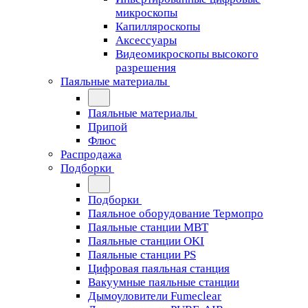
микроскопы
Капилляроскопы
Аксессуары
Видеомикроскопы высокого
разрешения
Паяльные материалы
Паяльные материалы
Припой
Флюс
Распродажа
Подборки
Подборки
Паяльное оборудование Термопро
Паяльные станции MBT
Паяльные станции OKI
Паяльные станции PS
Цифровая паяльная станция
Вакуумные паяльные станции
Дымоуловители Fumeclear