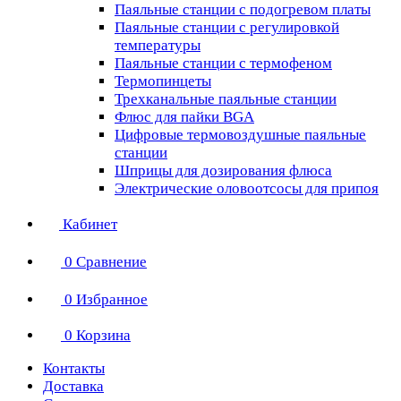
Паяльные станции с подогревом платы
Паяльные станции с регулировкой
температуры
Паяльные станции с термофеном
Термопинцеты
Трехканальные паяльные станции
Флюс для пайки BGA
Цифровые термовоздушные паяльные
станции
Шприцы для дозирования флюса
Электрические оловоотсосы для припоя
Кабинет
0
Сравнение
0
Избранное
0
Корзина
Контакты
Доставка