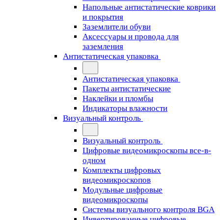
Напольные антистатические коврики
и покрытия
Заземлители обуви
Аксессуары и провода для
заземления
Антистатическая упаковка
Антистатическая упаковка
Пакеты антистатические
Наклейки и пломбы
Индикаторы влажности
Визуальный контроль
Визуальный контроль
Цифровые видеомикроскопы все-в-
одном
Комплекты цифровых
видеомикроскопов
Модульные цифровые
видеомикроскопы
Cистемы визуального контроля BGA
Инвертированные цифровые