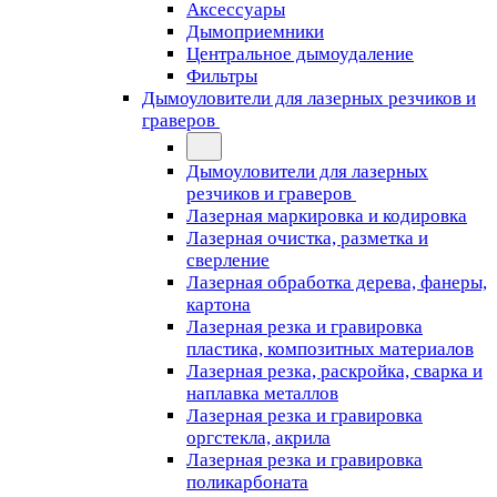
Аксессуары
Дымоприемники
Центральное дымоудаление
Фильтры
Дымоуловители для лазерных резчиков и
граверов
Дымоуловители для лазерных
резчиков и граверов
Лазерная маркировка и кодировка
Лазерная очистка, разметка и
сверление
Лазерная обработка дерева, фанеры,
картона
Лазерная резка и гравировка
пластика, композитных материалов
Лазерная резка, раскройка, сварка и
наплавка металлов
Лазерная резка и гравировка
оргстекла, акрила
Лазерная резка и гравировка
поликарбоната