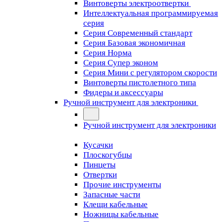
Винтоверты электроотвертки
Интеллектуальная программируемая
серия
Серия Современный стандарт
Серия Базовая экономичная
Серия Норма
Серия Cупер эконом
Серия Мини с регулятором скорости
Винтоверты пистолетного типа
Фидеры и аксессуары
Ручной инструмент для электроники
Ручной инструмент для электроники
Кусачки
Плоскогубцы
Пинцеты
Отвертки
Прочие инструменты
Запасные части
Клещи кабельные
Ножницы кабельные