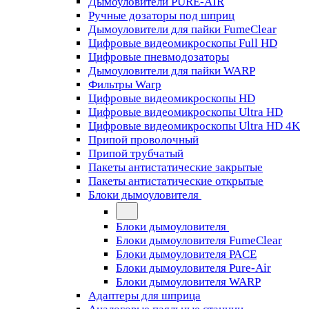
Дымоуловители PURE-AIR
Ручные дозаторы под шприц
Дымоуловители для пайки FumeClear
Цифровые видеомикроскопы Full HD
Цифровые пневмодозаторы
Дымоуловители для пайки WARP
Фильтры Warp
Цифровые видеомикроскопы HD
Цифровые видеомикроскопы Ultra HD
Цифровые видеомикроскопы Ultra HD 4K
Припой проволочный
Припой трубчатый
Пакеты антистатические закрытые
Пакеты антистатические открытые
Блоки дымоуловителя
Блоки дымоуловителя
Блоки дымоуловителя FumeClear
Блоки дымоуловителя PACE
Блоки дымоуловителя Pure-Air
Блоки дымоуловителя WARP
Адаптеры для шприца