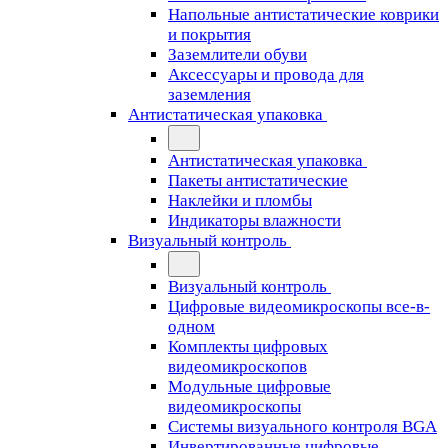
Напольные антистатические коврики
и покрытия
Заземлители обуви
Аксессуары и провода для
заземления
Антистатическая упаковка
Антистатическая упаковка
Пакеты антистатические
Наклейки и пломбы
Индикаторы влажности
Визуальный контроль
Визуальный контроль
Цифровые видеомикроскопы все-в-
одном
Комплекты цифровых
видеомикроскопов
Модульные цифровые
видеомикроскопы
Cистемы визуального контроля BGA
Инвертированные цифровые