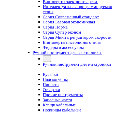
Винтоверты электроотвертки
Интеллектуальная программируемая
серия
Серия Современный стандарт
Серия Базовая экономичная
Серия Норма
Серия Cупер эконом
Серия Мини с регулятором скорости
Винтоверты пистолетного типа
Фидеры и аксессуары
Ручной инструмент для электроники
Ручной инструмент для электроники
Кусачки
Плоскогубцы
Пинцеты
Отвертки
Прочие инструменты
Запасные части
Клещи кабельные
Ножницы кабельные