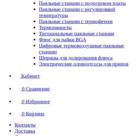
Паяльные станции с подогревом платы
Паяльные станции с регулировкой
температуры
Паяльные станции с термофеном
Термопинцеты
Трехканальные паяльные станции
Флюс для пайки BGA
Цифровые термовоздушные паяльные
станции
Шприцы для дозирования флюса
Электрические оловоотсосы для припоя
Кабинет
0
Сравнение
0
Избранное
0
Корзина
Контакты
Доставка