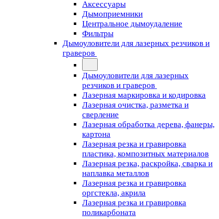
Аксессуары
Дымоприемники
Центральное дымоудаление
Фильтры
Дымоуловители для лазерных резчиков и
граверов
Дымоуловители для лазерных
резчиков и граверов
Лазерная маркировка и кодировка
Лазерная очистка, разметка и
сверление
Лазерная обработка дерева, фанеры,
картона
Лазерная резка и гравировка
пластика, композитных материалов
Лазерная резка, раскройка, сварка и
наплавка металлов
Лазерная резка и гравировка
оргстекла, акрила
Лазерная резка и гравировка
поликарбоната