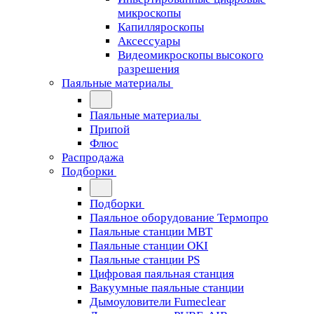
микроскопы
Капилляроскопы
Аксессуары
Видеомикроскопы высокого
разрешения
Паяльные материалы
Паяльные материалы
Припой
Флюс
Распродажа
Подборки
Подборки
Паяльное оборудование Термопро
Паяльные станции MBT
Паяльные станции OKI
Паяльные станции PS
Цифровая паяльная станция
Вакуумные паяльные станции
Дымоуловители Fumeclear