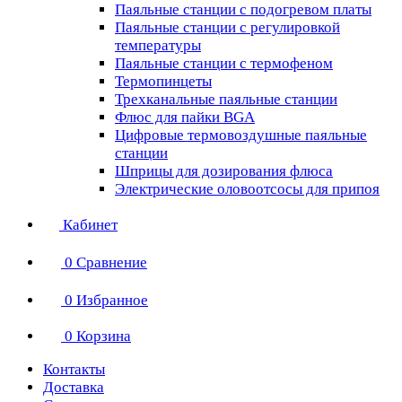
Паяльные станции с подогревом платы
Паяльные станции с регулировкой
температуры
Паяльные станции с термофеном
Термопинцеты
Трехканальные паяльные станции
Флюс для пайки BGA
Цифровые термовоздушные паяльные
станции
Шприцы для дозирования флюса
Электрические оловоотсосы для припоя
Кабинет
0
Сравнение
0
Избранное
0
Корзина
Контакты
Доставка