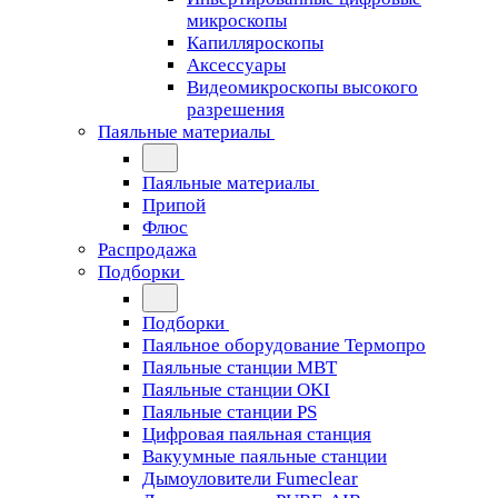
микроскопы
Капилляроскопы
Аксессуары
Видеомикроскопы высокого
разрешения
Паяльные материалы
Паяльные материалы
Припой
Флюс
Распродажа
Подборки
Подборки
Паяльное оборудование Термопро
Паяльные станции MBT
Паяльные станции OKI
Паяльные станции PS
Цифровая паяльная станция
Вакуумные паяльные станции
Дымоуловители Fumeclear