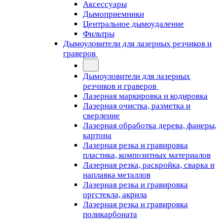
Аксессуары
Дымоприемники
Центральное дымоудаление
Фильтры
Дымоуловители для лазерных резчиков и
граверов
Дымоуловители для лазерных
резчиков и граверов
Лазерная маркировка и кодировка
Лазерная очистка, разметка и
сверление
Лазерная обработка дерева, фанеры,
картона
Лазерная резка и гравировка
пластика, композитных материалов
Лазерная резка, раскройка, сварка и
наплавка металлов
Лазерная резка и гравировка
оргстекла, акрила
Лазерная резка и гравировка
поликарбоната