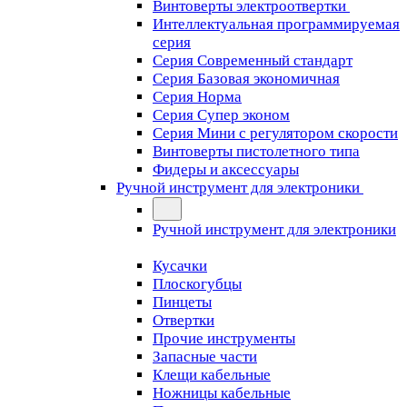
Винтоверты электроотвертки
Интеллектуальная программируемая
серия
Серия Современный стандарт
Серия Базовая экономичная
Серия Норма
Серия Cупер эконом
Серия Мини с регулятором скорости
Винтоверты пистолетного типа
Фидеры и аксессуары
Ручной инструмент для электроники
Ручной инструмент для электроники
Кусачки
Плоскогубцы
Пинцеты
Отвертки
Прочие инструменты
Запасные части
Клещи кабельные
Ножницы кабельные