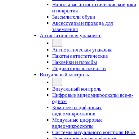
Напольные антистатические коврики
и покрытия
Заземлители обуви
Аксессуары и провода для
заземления
Антистатическая упаковка
Антистатическая упаковка
Пакеты антистатические
Наклейки и пломбы
Индикаторы влажности
Визуальный контроль
Визуальный контроль
Цифровые видеомикроскопы все-в-
одном
Комплекты цифровых
видеомикроскопов
Модульные цифровые
видеомикроскопы
Cистемы визуального контроля BGA
Инвертированные цифровые