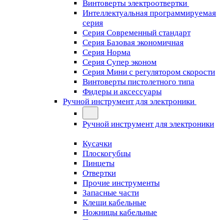
Винтоверты электроотвертки
Интеллектуальная программируемая
серия
Серия Современный стандарт
Серия Базовая экономичная
Серия Норма
Серия Cупер эконом
Серия Мини с регулятором скорости
Винтоверты пистолетного типа
Фидеры и аксессуары
Ручной инструмент для электроники
Ручной инструмент для электроники
Кусачки
Плоскогубцы
Пинцеты
Отвертки
Прочие инструменты
Запасные части
Клещи кабельные
Ножницы кабельные