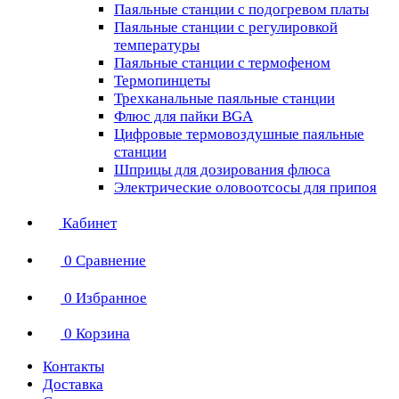
Паяльные станции с подогревом платы
Паяльные станции с регулировкой
температуры
Паяльные станции с термофеном
Термопинцеты
Трехканальные паяльные станции
Флюс для пайки BGA
Цифровые термовоздушные паяльные
станции
Шприцы для дозирования флюса
Электрические оловоотсосы для припоя
Кабинет
0
Сравнение
0
Избранное
0
Корзина
Контакты
Доставка