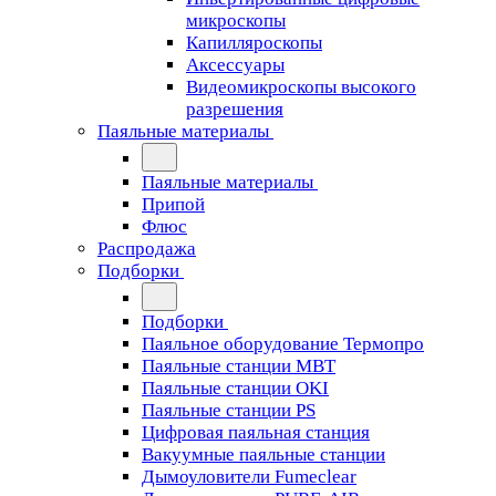
микроскопы
Капилляроскопы
Аксессуары
Видеомикроскопы высокого
разрешения
Паяльные материалы
Паяльные материалы
Припой
Флюс
Распродажа
Подборки
Подборки
Паяльное оборудование Термопро
Паяльные станции MBT
Паяльные станции OKI
Паяльные станции PS
Цифровая паяльная станция
Вакуумные паяльные станции
Дымоуловители Fumeclear