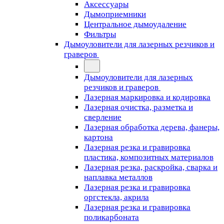
Аксессуары
Дымоприемники
Центральное дымоудаление
Фильтры
Дымоуловители для лазерных резчиков и
граверов
Дымоуловители для лазерных
резчиков и граверов
Лазерная маркировка и кодировка
Лазерная очистка, разметка и
сверление
Лазерная обработка дерева, фанеры,
картона
Лазерная резка и гравировка
пластика, композитных материалов
Лазерная резка, раскройка, сварка и
наплавка металлов
Лазерная резка и гравировка
оргстекла, акрила
Лазерная резка и гравировка
поликарбоната