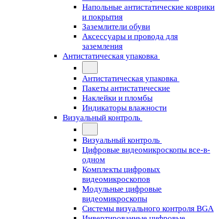
Напольные антистатические коврики
и покрытия
Заземлители обуви
Аксессуары и провода для
заземления
Антистатическая упаковка
Антистатическая упаковка
Пакеты антистатические
Наклейки и пломбы
Индикаторы влажности
Визуальный контроль
Визуальный контроль
Цифровые видеомикроскопы все-в-
одном
Комплекты цифровых
видеомикроскопов
Модульные цифровые
видеомикроскопы
Cистемы визуального контроля BGA
Инвертированные цифровые