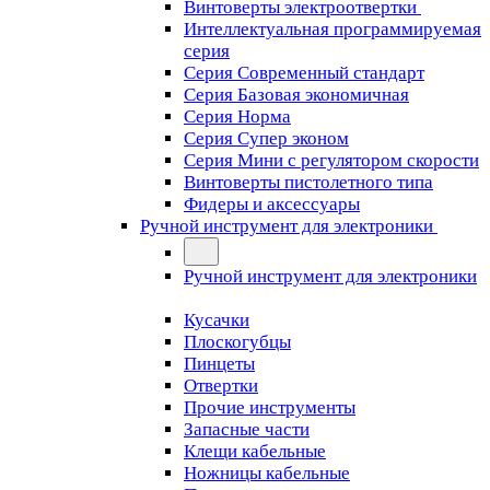
Винтоверты электроотвертки
Интеллектуальная программируемая
серия
Серия Современный стандарт
Серия Базовая экономичная
Серия Норма
Серия Cупер эконом
Серия Мини с регулятором скорости
Винтоверты пистолетного типа
Фидеры и аксессуары
Ручной инструмент для электроники
Ручной инструмент для электроники
Кусачки
Плоскогубцы
Пинцеты
Отвертки
Прочие инструменты
Запасные части
Клещи кабельные
Ножницы кабельные