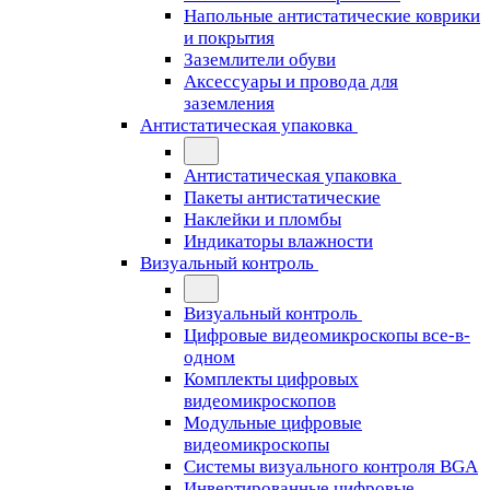
Напольные антистатические коврики
и покрытия
Заземлители обуви
Аксессуары и провода для
заземления
Антистатическая упаковка
Антистатическая упаковка
Пакеты антистатические
Наклейки и пломбы
Индикаторы влажности
Визуальный контроль
Визуальный контроль
Цифровые видеомикроскопы все-в-
одном
Комплекты цифровых
видеомикроскопов
Модульные цифровые
видеомикроскопы
Cистемы визуального контроля BGA
Инвертированные цифровые