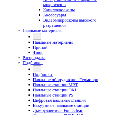
микроскопы
Капилляроскопы
Аксессуары
Видеомикроскопы высокого
разрешения
Паяльные материалы
Паяльные материалы
Припой
Флюс
Распродажа
Подборки
Подборки
Паяльное оборудование Термопро
Паяльные станции MBT
Паяльные станции OKI
Паяльные станции PS
Цифровая паяльная станция
Вакуумные паяльные станции
Дымоуловители Fumeclear