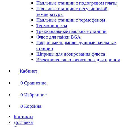
Паяльные станции с подогревом платы
Паяльные станции с регулировкой
температуры
Паяльные станции с термофеном
Термопинцеты
Трехканальные паяльные станции
Флюс для пайки BGA
Цифровые термовоздушные паяльные
станции
Шприцы для дозирования флюса
Электрические оловоотсосы для припоя
Кабинет
0
Сравнение
0
Избранное
0
Корзина
Контакты
Доставка