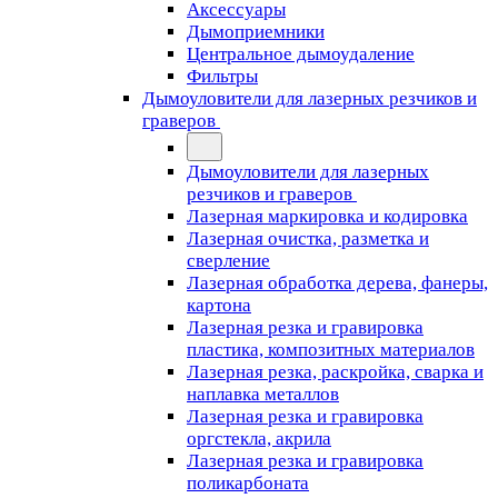
Аксессуары
Дымоприемники
Центральное дымоудаление
Фильтры
Дымоуловители для лазерных резчиков и
граверов
Дымоуловители для лазерных
резчиков и граверов
Лазерная маркировка и кодировка
Лазерная очистка, разметка и
сверление
Лазерная обработка дерева, фанеры,
картона
Лазерная резка и гравировка
пластика, композитных материалов
Лазерная резка, раскройка, сварка и
наплавка металлов
Лазерная резка и гравировка
оргстекла, акрила
Лазерная резка и гравировка
поликарбоната