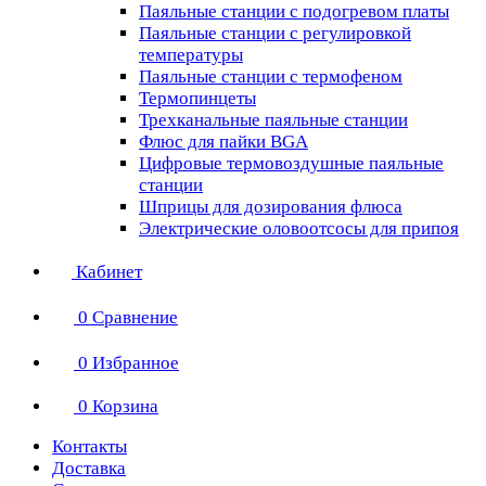
Паяльные станции с подогревом платы
Паяльные станции с регулировкой
температуры
Паяльные станции с термофеном
Термопинцеты
Трехканальные паяльные станции
Флюс для пайки BGA
Цифровые термовоздушные паяльные
станции
Шприцы для дозирования флюса
Электрические оловоотсосы для припоя
Кабинет
0
Сравнение
0
Избранное
0
Корзина
Контакты
Доставка