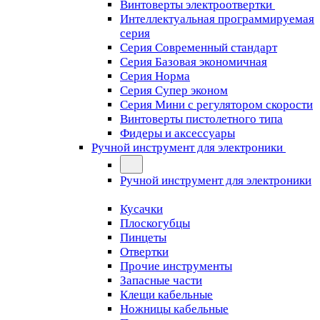
Винтоверты электроотвертки
Интеллектуальная программируемая
серия
Серия Современный стандарт
Серия Базовая экономичная
Серия Норма
Серия Cупер эконом
Серия Мини с регулятором скорости
Винтоверты пистолетного типа
Фидеры и аксессуары
Ручной инструмент для электроники
Ручной инструмент для электроники
Кусачки
Плоскогубцы
Пинцеты
Отвертки
Прочие инструменты
Запасные части
Клещи кабельные
Ножницы кабельные