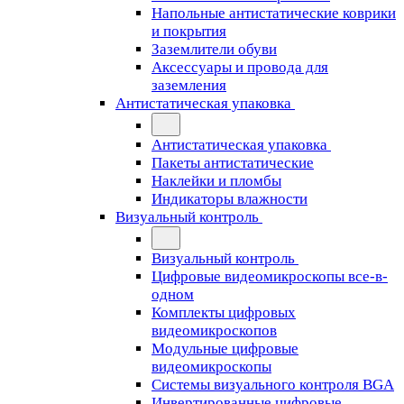
Напольные антистатические коврики
и покрытия
Заземлители обуви
Аксессуары и провода для
заземления
Антистатическая упаковка
Антистатическая упаковка
Пакеты антистатические
Наклейки и пломбы
Индикаторы влажности
Визуальный контроль
Визуальный контроль
Цифровые видеомикроскопы все-в-
одном
Комплекты цифровых
видеомикроскопов
Модульные цифровые
видеомикроскопы
Cистемы визуального контроля BGA
Инвертированные цифровые