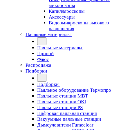
микроскопы
Капилляроскопы
Аксессуары
Видеомикроскопы высокого
разрешения
Паяльные материалы
Паяльные материалы
Припой
Флюс
Распродажа
Подборки
Подборки
Паяльное оборудование Термопро
Паяльные станции MBT
Паяльные станции OKI
Паяльные станции PS
Цифровая паяльная станция
Вакуумные паяльные станции
Дымоуловители Fumeclear