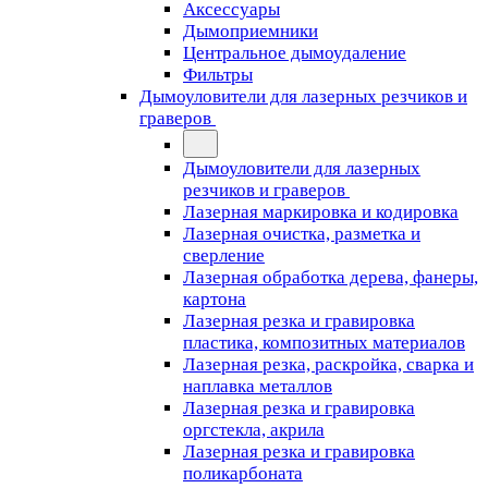
Аксессуары
Дымоприемники
Центральное дымоудаление
Фильтры
Дымоуловители для лазерных резчиков и
граверов
Дымоуловители для лазерных
резчиков и граверов
Лазерная маркировка и кодировка
Лазерная очистка, разметка и
сверление
Лазерная обработка дерева, фанеры,
картона
Лазерная резка и гравировка
пластика, композитных материалов
Лазерная резка, раскройка, сварка и
наплавка металлов
Лазерная резка и гравировка
оргстекла, акрила
Лазерная резка и гравировка
поликарбоната