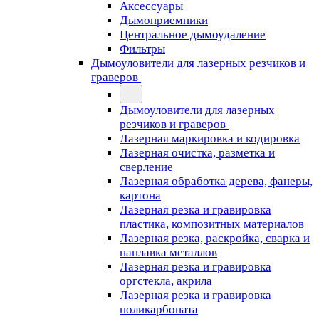
Аксессуары
Дымоприемники
Центральное дымоудаление
Фильтры
Дымоуловители для лазерных резчиков и
граверов
Дымоуловители для лазерных
резчиков и граверов
Лазерная маркировка и кодировка
Лазерная очистка, разметка и
сверление
Лазерная обработка дерева, фанеры,
картона
Лазерная резка и гравировка
пластика, композитных материалов
Лазерная резка, раскройка, сварка и
наплавка металлов
Лазерная резка и гравировка
оргстекла, акрила
Лазерная резка и гравировка
поликарбоната