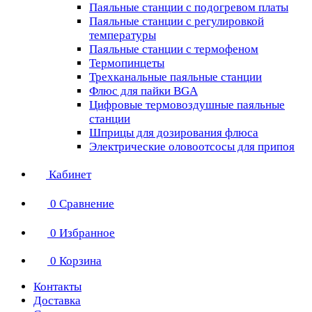
Паяльные станции с подогревом платы
Паяльные станции с регулировкой
температуры
Паяльные станции с термофеном
Термопинцеты
Трехканальные паяльные станции
Флюс для пайки BGA
Цифровые термовоздушные паяльные
станции
Шприцы для дозирования флюса
Электрические оловоотсосы для припоя
Кабинет
0
Сравнение
0
Избранное
0
Корзина
Контакты
Доставка