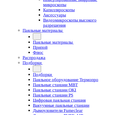
микроскопы
Капилляроскопы
Аксессуары
Видеомикроскопы высокого
разрешения
Паяльные материалы
Паяльные материалы
Припой
Флюс
Распродажа
Подборки
Подборки
Паяльное оборудование Термопро
Паяльные станции MBT
Паяльные станции OKI
Паяльные станции PS
Цифровая паяльная станция
Вакуумные паяльные станции
Дымоуловители Fumeclear