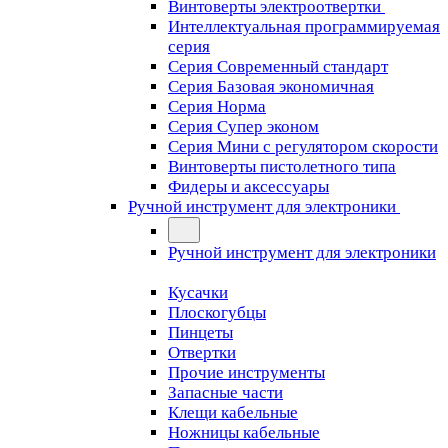
Винтоверты электроотвертки
Интеллектуальная программируемая
серия
Серия Современный стандарт
Серия Базовая экономичная
Серия Норма
Серия Cупер эконом
Серия Мини с регулятором скорости
Винтоверты пистолетного типа
Фидеры и аксессуары
Ручной инструмент для электроники
Ручной инструмент для электроники
Кусачки
Плоскогубцы
Пинцеты
Отвертки
Прочие инструменты
Запасные части
Клещи кабельные
Ножницы кабельные