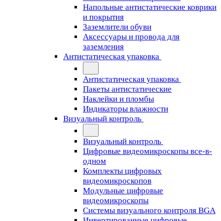
Напольные антистатические коврики
и покрытия
Заземлители обуви
Аксессуары и провода для
заземления
Антистатическая упаковка
Антистатическая упаковка
Пакеты антистатические
Наклейки и пломбы
Индикаторы влажности
Визуальный контроль
Визуальный контроль
Цифровые видеомикроскопы все-в-
одном
Комплекты цифровых
видеомикроскопов
Модульные цифровые
видеомикроскопы
Cистемы визуального контроля BGA
Инвертированные цифровые