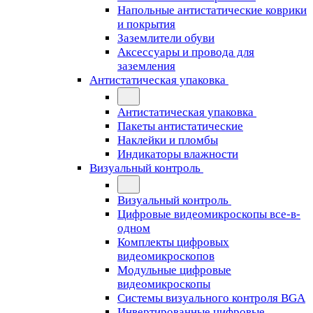
Напольные антистатические коврики
и покрытия
Заземлители обуви
Аксессуары и провода для
заземления
Антистатическая упаковка
Антистатическая упаковка
Пакеты антистатические
Наклейки и пломбы
Индикаторы влажности
Визуальный контроль
Визуальный контроль
Цифровые видеомикроскопы все-в-
одном
Комплекты цифровых
видеомикроскопов
Модульные цифровые
видеомикроскопы
Cистемы визуального контроля BGA
Инвертированные цифровые