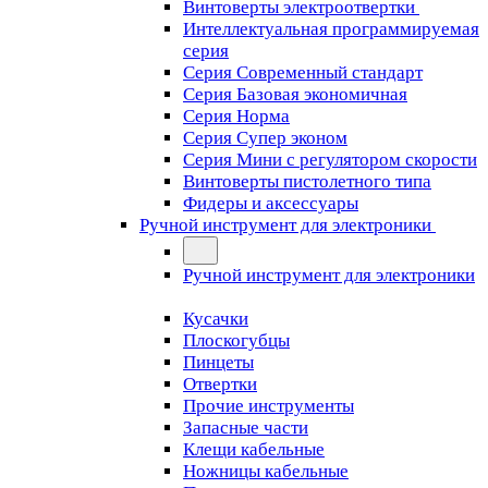
Винтоверты электроотвертки
Интеллектуальная программируемая
серия
Серия Современный стандарт
Серия Базовая экономичная
Серия Норма
Серия Cупер эконом
Серия Мини с регулятором скорости
Винтоверты пистолетного типа
Фидеры и аксессуары
Ручной инструмент для электроники
Ручной инструмент для электроники
Кусачки
Плоскогубцы
Пинцеты
Отвертки
Прочие инструменты
Запасные части
Клещи кабельные
Ножницы кабельные