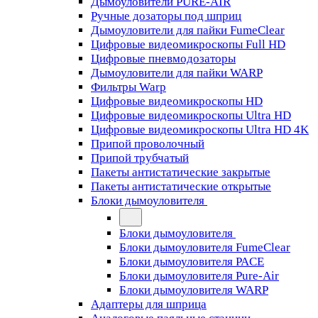
Дымоуловители PURE-AIR
Ручные дозаторы под шприц
Дымоуловители для пайки FumeClear
Цифровые видеомикроскопы Full HD
Цифровые пневмодозаторы
Дымоуловители для пайки WARP
Фильтры Warp
Цифровые видеомикроскопы HD
Цифровые видеомикроскопы Ultra HD
Цифровые видеомикроскопы Ultra HD 4K
Припой проволочный
Припой трубчатый
Пакеты антистатические закрытые
Пакеты антистатические открытые
Блоки дымоуловителя
Блоки дымоуловителя
Блоки дымоуловителя FumeClear
Блоки дымоуловителя PACE
Блоки дымоуловителя Pure-Air
Блоки дымоуловителя WARP
Адаптеры для шприца