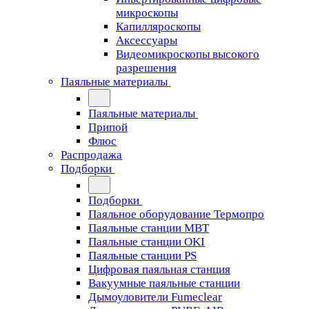
микроскопы
Капилляроскопы
Аксессуары
Видеомикроскопы высокого
разрешения
Паяльные материалы
Паяльные материалы
Припой
Флюс
Распродажа
Подборки
Подборки
Паяльное оборудование Термопро
Паяльные станции MBT
Паяльные станции OKI
Паяльные станции PS
Цифровая паяльная станция
Вакуумные паяльные станции
Дымоуловители Fumeclear