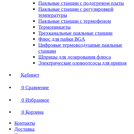
Паяльные станции с подогревом платы
Паяльные станции с регулировкой
температуры
Паяльные станции с термофеном
Термопинцеты
Трехканальные паяльные станции
Флюс для пайки BGA
Цифровые термовоздушные паяльные
станции
Шприцы для дозирования флюса
Электрические оловоотсосы для припоя
Кабинет
0
Сравнение
0
Избранное
0
Корзина
Контакты
Доставка