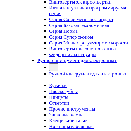
Винтоверты электроотвертки
Интеллектуальная программируемая
серия
Серия Современный стандарт
Серия Базовая экономичная
Серия Норма
Серия Cупер эконом
Серия Мини с регулятором скорости
Винтоверты пистолетного типа
Фидеры и аксессуары
Ручной инструмент для электроники
Ручной инструмент для электроники
Кусачки
Плоскогубцы
Пинцеты
Отвертки
Прочие инструменты
Запасные части
Клещи кабельные
Ножницы кабельные