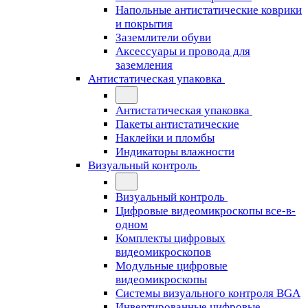
Напольные антистатические коврики
и покрытия
Заземлители обуви
Аксессуары и провода для
заземления
Антистатическая упаковка
Антистатическая упаковка
Пакеты антистатические
Наклейки и пломбы
Индикаторы влажности
Визуальный контроль
Визуальный контроль
Цифровые видеомикроскопы все-в-
одном
Комплекты цифровых
видеомикроскопов
Модульные цифровые
видеомикроскопы
Cистемы визуального контроля BGA
Инвертированные цифровые