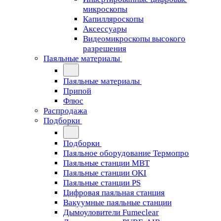
микроскопы
Капилляроскопы
Аксессуары
Видеомикроскопы высокого
разрешения
Паяльные материалы
Паяльные материалы
Припой
Флюс
Распродажа
Подборки
Подборки
Паяльное оборудование Термопро
Паяльные станции MBT
Паяльные станции OKI
Паяльные станции PS
Цифровая паяльная станция
Вакуумные паяльные станции
Дымоуловители Fumeclear