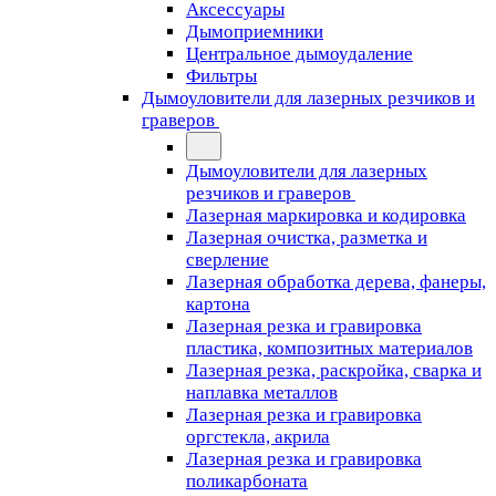
Аксессуары
Дымоприемники
Центральное дымоудаление
Фильтры
Дымоуловители для лазерных резчиков и
граверов
Дымоуловители для лазерных
резчиков и граверов
Лазерная маркировка и кодировка
Лазерная очистка, разметка и
сверление
Лазерная обработка дерева, фанеры,
картона
Лазерная резка и гравировка
пластика, композитных материалов
Лазерная резка, раскройка, сварка и
наплавка металлов
Лазерная резка и гравировка
оргстекла, акрила
Лазерная резка и гравировка
поликарбоната