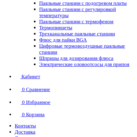
Паяльные станции с подогревом платы
Паяльные станции с регулировкой
температуры
Паяльные станции с термофеном
Термопинцеты
Трехканальные паяльные станции
Флюс для пайки BGA
Цифровые термовоздушные паяльные
станции
Шприцы для дозирования флюса
Электрические оловоотсосы для припоя
Кабинет
0
Сравнение
0
Избранное
0
Корзина
Контакты
Доставка