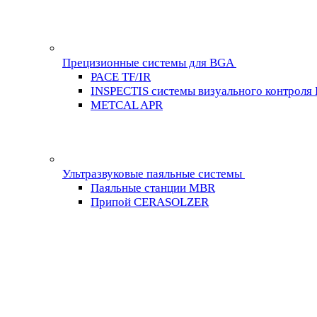
Прецизионные системы для BGA
PACE TF/IR
INSPECTIS системы визуального контроля
METCAL APR
Ультразвуковые паяльные системы
Паяльные станции MBR
Припой CERASOLZER