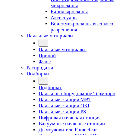
микроскопы
Капилляроскопы
Аксессуары
Видеомикроскопы высокого
разрешения
Паяльные материалы
Паяльные материалы
Припой
Флюс
Распродажа
Подборки
Подборки
Паяльное оборудование Термопро
Паяльные станции MBT
Паяльные станции OKI
Паяльные станции PS
Цифровая паяльная станция
Вакуумные паяльные станции
Дымоуловители Fumeclear