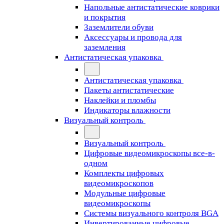
Напольные антистатические коврики
и покрытия
Заземлители обуви
Аксессуары и провода для
заземления
Антистатическая упаковка
Антистатическая упаковка
Пакеты антистатические
Наклейки и пломбы
Индикаторы влажности
Визуальный контроль
Визуальный контроль
Цифровые видеомикроскопы все-в-
одном
Комплекты цифровых
видеомикроскопов
Модульные цифровые
видеомикроскопы
Cистемы визуального контроля BGA
Инвертированные цифровые