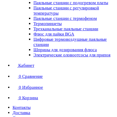
Паяльные станции с подогревом платы
Паяльные станции с регулировкой
температуры
Паяльные станции с термофеном
Термопинцеты
Трехканальные паяльные станции
Флюс для пайки BGA
Цифровые термовоздушные паяльные
станции
Шприцы для дозирования флюса
Электрические оловоотсосы для припоя
Кабинет
0
Сравнение
0
Избранное
0
Корзина
Контакты
Доставка