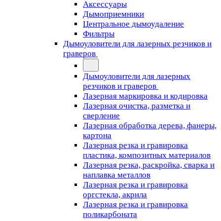
Аксессуары
Дымоприемники
Центральное дымоудаление
Фильтры
Дымоуловители для лазерных резчиков и
граверов
Дымоуловители для лазерных
резчиков и граверов
Лазерная маркировка и кодировка
Лазерная очистка, разметка и
сверление
Лазерная обработка дерева, фанеры,
картона
Лазерная резка и гравировка
пластика, композитных материалов
Лазерная резка, раскройка, сварка и
наплавка металлов
Лазерная резка и гравировка
оргстекла, акрила
Лазерная резка и гравировка
поликарбоната