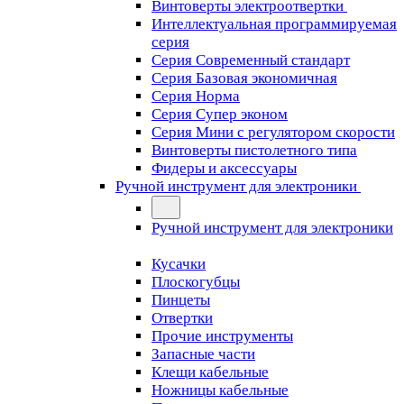
Винтоверты электроотвертки
Интеллектуальная программируемая
серия
Серия Современный стандарт
Серия Базовая экономичная
Серия Норма
Серия Cупер эконом
Серия Мини с регулятором скорости
Винтоверты пистолетного типа
Фидеры и аксессуары
Ручной инструмент для электроники
Ручной инструмент для электроники
Кусачки
Плоскогубцы
Пинцеты
Отвертки
Прочие инструменты
Запасные части
Клещи кабельные
Ножницы кабельные