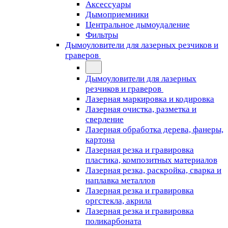
Аксессуары
Дымоприемники
Центральное дымоудаление
Фильтры
Дымоуловители для лазерных резчиков и
граверов
Дымоуловители для лазерных
резчиков и граверов
Лазерная маркировка и кодировка
Лазерная очистка, разметка и
сверление
Лазерная обработка дерева, фанеры,
картона
Лазерная резка и гравировка
пластика, композитных материалов
Лазерная резка, раскройка, сварка и
наплавка металлов
Лазерная резка и гравировка
оргстекла, акрила
Лазерная резка и гравировка
поликарбоната