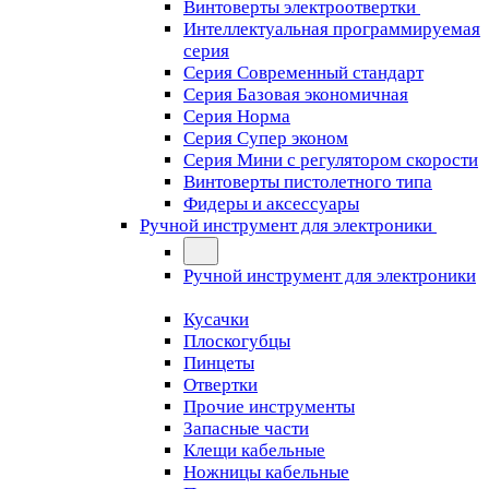
Винтоверты электроотвертки
Интеллектуальная программируемая
серия
Серия Современный стандарт
Серия Базовая экономичная
Серия Норма
Серия Cупер эконом
Серия Мини с регулятором скорости
Винтоверты пистолетного типа
Фидеры и аксессуары
Ручной инструмент для электроники
Ручной инструмент для электроники
Кусачки
Плоскогубцы
Пинцеты
Отвертки
Прочие инструменты
Запасные части
Клещи кабельные
Ножницы кабельные