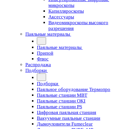
микроскопы
Капилляроскопы
Аксессуары
Видеомикроскопы высокого
разрешения
Паяльные материалы
Паяльные материалы
Припой
Флюс
Распродажа
Подборки
Подборки
Паяльное оборудование Термопро
Паяльные станции MBT
Паяльные станции OKI
Паяльные станции PS
Цифровая паяльная станция
Вакуумные паяльные станции
Дымоуловители Fumeclear