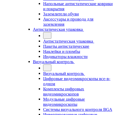
Напольные антистатические коврики
и покрытия
Заземлители обуви
Аксессуары и провода для
заземления
Антистатическая упаковка
Антистатическая упаковка
Пакеты антистатические
Наклейки и пломбы
Индикаторы влажности
Визуальный контроль
Визуальный контроль
Цифровые видеомикроскопы все-в-
одном
Комплекты цифровых
видеомикроскопов
Модульные цифровые
видеомикроскопы
Cистемы визуального контроля BGA
Инвертированные цифровые