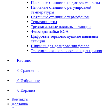
Паяльные станции с подогревом платы
Паяльные станции с регулировкой
температуры
Паяльные станции с термофеном
Термопинцеты
Трехканальные паяльные станции
Флюс для пайки BGA
Цифровые термовоздушные паяльные
станции
Шприцы для дозирования флюса
Электрические оловоотсосы для припоя
Кабинет
0
Сравнение
0
Избранное
0
Корзина
Контакты
Доставка