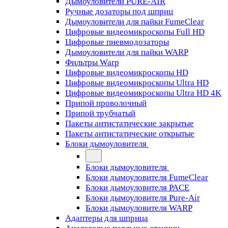
Дымоуловители PURE-AIR
Ручные дозаторы под шприц
Дымоуловители для пайки FumeClear
Цифровые видеомикроскопы Full HD
Цифровые пневмодозаторы
Дымоуловители для пайки WARP
Фильтры Warp
Цифровые видеомикроскопы HD
Цифровые видеомикроскопы Ultra HD
Цифровые видеомикроскопы Ultra HD 4K
Припой проволочный
Припой трубчатый
Пакеты антистатические закрытые
Пакеты антистатические открытые
Блоки дымоуловителя
Блоки дымоуловителя
Блоки дымоуловителя FumeClear
Блоки дымоуловителя PACE
Блоки дымоуловителя Pure-Air
Блоки дымоуловителя WARP
Адаптеры для шприца