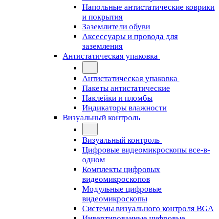
Напольные антистатические коврики
и покрытия
Заземлители обуви
Аксессуары и провода для
заземления
Антистатическая упаковка
Антистатическая упаковка
Пакеты антистатические
Наклейки и пломбы
Индикаторы влажности
Визуальный контроль
Визуальный контроль
Цифровые видеомикроскопы все-в-
одном
Комплекты цифровых
видеомикроскопов
Модульные цифровые
видеомикроскопы
Cистемы визуального контроля BGA
Инвертированные цифровые