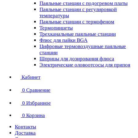
Паяльные станции с подогревом платы
Паяльные станции с регулировкой
температуры
Паяльные станции с термофеном
Термопинцеты
Трехканальные паяльные станции
Флюс для пайки BGA
Цифровые термовоздушные паяльные
станции
Шприцы для дозирования флюса
Электрические оловоотсосы для припоя
Кабинет
0
Сравнение
0
Избранное
0
Корзина
Контакты
Доставка