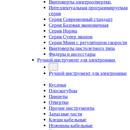
Винтоверты электроотвертки
Интеллектуальная программируемая
серия
Серия Современный стандарт
Серия Базовая экономичная
Серия Норма
Серия Cупер эконом
Серия Мини с регулятором скорости
Винтоверты пистолетного типа
Фидеры и аксессуары
Ручной инструмент для электроники
Ручной инструмент для электроники
Кусачки
Плоскогубцы
Пинцеты
Отвертки
Прочие инструменты
Запасные части
Клещи кабельные
Ножницы кабельные