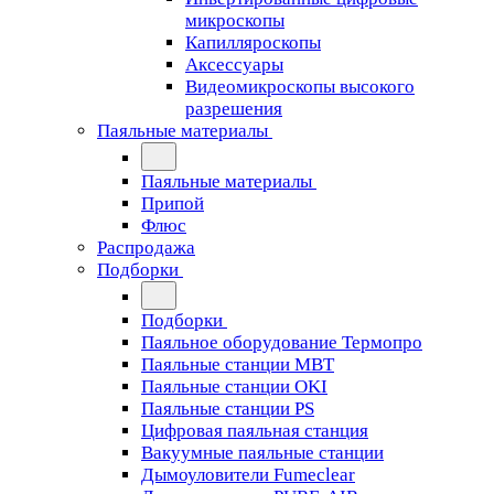
микроскопы
Капилляроскопы
Аксессуары
Видеомикроскопы высокого
разрешения
Паяльные материалы
Паяльные материалы
Припой
Флюс
Распродажа
Подборки
Подборки
Паяльное оборудование Термопро
Паяльные станции MBT
Паяльные станции OKI
Паяльные станции PS
Цифровая паяльная станция
Вакуумные паяльные станции
Дымоуловители Fumeclear