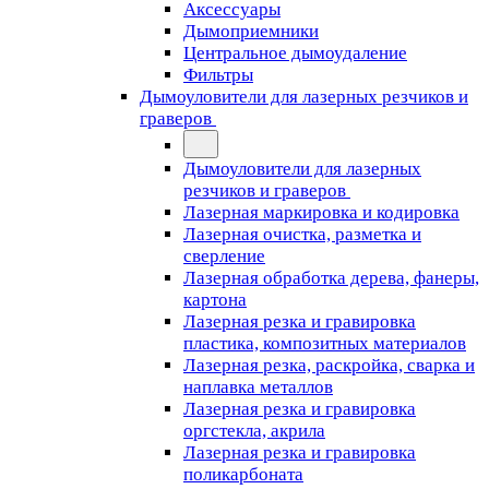
Аксессуары
Дымоприемники
Центральное дымоудаление
Фильтры
Дымоуловители для лазерных резчиков и
граверов
Дымоуловители для лазерных
резчиков и граверов
Лазерная маркировка и кодировка
Лазерная очистка, разметка и
сверление
Лазерная обработка дерева, фанеры,
картона
Лазерная резка и гравировка
пластика, композитных материалов
Лазерная резка, раскройка, сварка и
наплавка металлов
Лазерная резка и гравировка
оргстекла, акрила
Лазерная резка и гравировка
поликарбоната