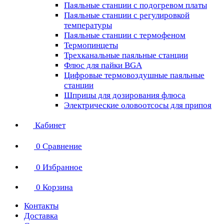
Паяльные станции с подогревом платы
Паяльные станции с регулировкой
температуры
Паяльные станции с термофеном
Термопинцеты
Трехканальные паяльные станции
Флюс для пайки BGA
Цифровые термовоздушные паяльные
станции
Шприцы для дозирования флюса
Электрические оловоотсосы для припоя
Кабинет
0
Сравнение
0
Избранное
0
Корзина
Контакты
Доставка