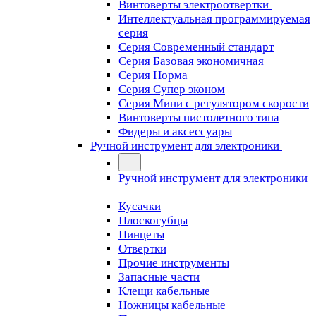
Винтоверты электроотвертки
Интеллектуальная программируемая
серия
Серия Современный стандарт
Серия Базовая экономичная
Серия Норма
Серия Cупер эконом
Серия Мини с регулятором скорости
Винтоверты пистолетного типа
Фидеры и аксессуары
Ручной инструмент для электроники
Ручной инструмент для электроники
Кусачки
Плоскогубцы
Пинцеты
Отвертки
Прочие инструменты
Запасные части
Клещи кабельные
Ножницы кабельные