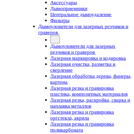
Аксессуары
Дымоприемники
Центральное дымоудаление
Фильтры
Дымоуловители для лазерных резчиков и
граверов
Дымоуловители для лазерных
резчиков и граверов
Лазерная маркировка и кодировка
Лазерная очистка, разметка и
сверление
Лазерная обработка дерева, фанеры,
картона
Лазерная резка и гравировка
пластика, композитных материалов
Лазерная резка, раскройка, сварка и
наплавка металлов
Лазерная резка и гравировка
оргстекла, акрила
Лазерная резка и гравировка
поликарбоната