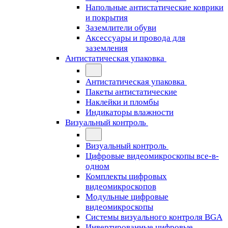
Напольные антистатические коврики
и покрытия
Заземлители обуви
Аксессуары и провода для
заземления
Антистатическая упаковка
Антистатическая упаковка
Пакеты антистатические
Наклейки и пломбы
Индикаторы влажности
Визуальный контроль
Визуальный контроль
Цифровые видеомикроскопы все-в-
одном
Комплекты цифровых
видеомикроскопов
Модульные цифровые
видеомикроскопы
Cистемы визуального контроля BGA
Инвертированные цифровые