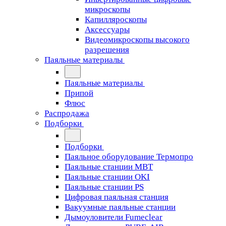
микроскопы
Капилляроскопы
Аксессуары
Видеомикроскопы высокого
разрешения
Паяльные материалы
Паяльные материалы
Припой
Флюс
Распродажа
Подборки
Подборки
Паяльное оборудование Термопро
Паяльные станции MBT
Паяльные станции OKI
Паяльные станции PS
Цифровая паяльная станция
Вакуумные паяльные станции
Дымоуловители Fumeclear