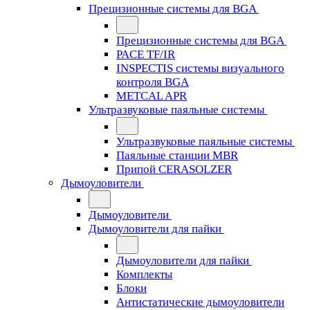
Прецизионные системы для BGA
Прецизионные системы для BGA
PACE TF/IR
INSPECTIS системы визуального
контроля BGA
METCAL APR
Ультразвуковые паяльные системы
Ультразвуковые паяльные системы
Паяльные станции MBR
Припой CERASOLZER
Дымоуловители
Дымоуловители
Дымоуловители для пайки
Дымоуловители для пайки
Комплекты
Блоки
Антистатические дымоуловители