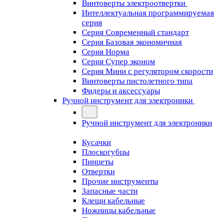
Винтоверты электроотвертки
Интеллектуальная программируемая
серия
Серия Современный стандарт
Серия Базовая экономичная
Серия Норма
Серия Cупер эконом
Серия Мини с регулятором скорости
Винтоверты пистолетного типа
Фидеры и аксессуары
Ручной инструмент для электроники
Ручной инструмент для электроники
Кусачки
Плоскогубцы
Пинцеты
Отвертки
Прочие инструменты
Запасные части
Клещи кабельные
Ножницы кабельные