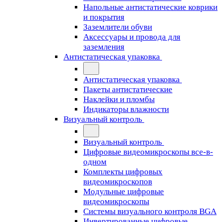
Напольные антистатические коврики
и покрытия
Заземлители обуви
Аксессуары и провода для
заземления
Антистатическая упаковка
Антистатическая упаковка
Пакеты антистатические
Наклейки и пломбы
Индикаторы влажности
Визуальный контроль
Визуальный контроль
Цифровые видеомикроскопы все-в-
одном
Комплекты цифровых
видеомикроскопов
Модульные цифровые
видеомикроскопы
Cистемы визуального контроля BGA
Инвертированные цифровые