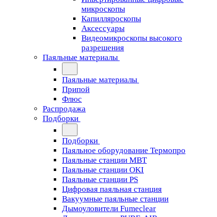
микроскопы
Капилляроскопы
Аксессуары
Видеомикроскопы высокого
разрешения
Паяльные материалы
Паяльные материалы
Припой
Флюс
Распродажа
Подборки
Подборки
Паяльное оборудование Термопро
Паяльные станции MBT
Паяльные станции OKI
Паяльные станции PS
Цифровая паяльная станция
Вакуумные паяльные станции
Дымоуловители Fumeclear