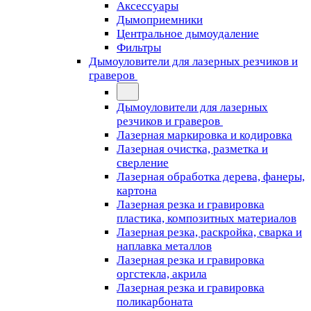
Аксессуары
Дымоприемники
Центральное дымоудаление
Фильтры
Дымоуловители для лазерных резчиков и
граверов
Дымоуловители для лазерных
резчиков и граверов
Лазерная маркировка и кодировка
Лазерная очистка, разметка и
сверление
Лазерная обработка дерева, фанеры,
картона
Лазерная резка и гравировка
пластика, композитных материалов
Лазерная резка, раскройка, сварка и
наплавка металлов
Лазерная резка и гравировка
оргстекла, акрила
Лазерная резка и гравировка
поликарбоната