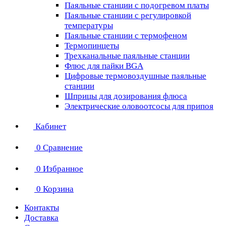
Паяльные станции с подогревом платы
Паяльные станции с регулировкой
температуры
Паяльные станции с термофеном
Термопинцеты
Трехканальные паяльные станции
Флюс для пайки BGA
Цифровые термовоздушные паяльные
станции
Шприцы для дозирования флюса
Электрические оловоотсосы для припоя
Кабинет
0
Сравнение
0
Избранное
0
Корзина
Контакты
Доставка