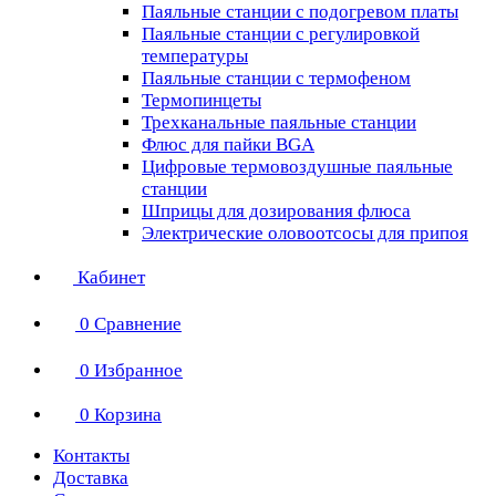
Паяльные станции с подогревом платы
Паяльные станции с регулировкой
температуры
Паяльные станции с термофеном
Термопинцеты
Трехканальные паяльные станции
Флюс для пайки BGA
Цифровые термовоздушные паяльные
станции
Шприцы для дозирования флюса
Электрические оловоотсосы для припоя
Кабинет
0
Сравнение
0
Избранное
0
Корзина
Контакты
Доставка