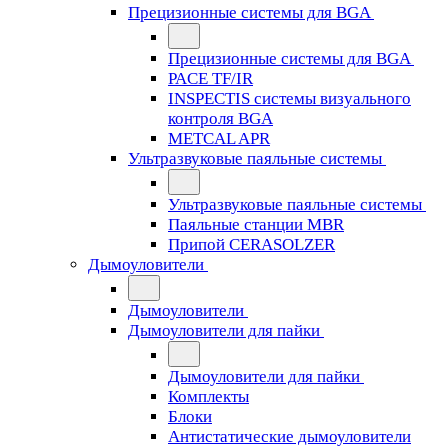
Прецизионные системы для BGA
Прецизионные системы для BGA
PACE TF/IR
INSPECTIS системы визуального
контроля BGA
METCAL APR
Ультразвуковые паяльные системы
Ультразвуковые паяльные системы
Паяльные станции MBR
Припой CERASOLZER
Дымоуловители
Дымоуловители
Дымоуловители для пайки
Дымоуловители для пайки
Комплекты
Блоки
Антистатические дымоуловители