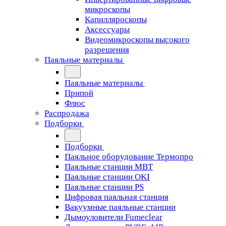
микроскопы
Капилляроскопы
Аксессуары
Видеомикроскопы высокого
разрешения
Паяльные материалы
Паяльные материалы
Припой
Флюс
Распродажа
Подборки
Подборки
Паяльное оборудование Термопро
Паяльные станции MBT
Паяльные станции OKI
Паяльные станции PS
Цифровая паяльная станция
Вакуумные паяльные станции
Дымоуловители Fumeclear