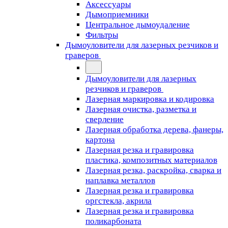
Аксессуары
Дымоприемники
Центральное дымоудаление
Фильтры
Дымоуловители для лазерных резчиков и
граверов
Дымоуловители для лазерных
резчиков и граверов
Лазерная маркировка и кодировка
Лазерная очистка, разметка и
сверление
Лазерная обработка дерева, фанеры,
картона
Лазерная резка и гравировка
пластика, композитных материалов
Лазерная резка, раскройка, сварка и
наплавка металлов
Лазерная резка и гравировка
оргстекла, акрила
Лазерная резка и гравировка
поликарбоната