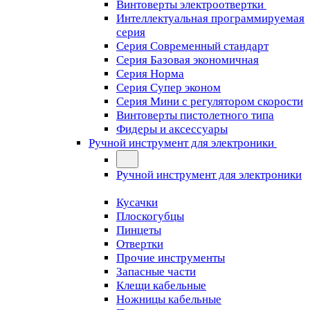
Винтоверты электроотвертки
Интеллектуальная программируемая
серия
Серия Современный стандарт
Серия Базовая экономичная
Серия Норма
Серия Cупер эконом
Серия Мини с регулятором скорости
Винтоверты пистолетного типа
Фидеры и аксессуары
Ручной инструмент для электроники
Ручной инструмент для электроники
Кусачки
Плоскогубцы
Пинцеты
Отвертки
Прочие инструменты
Запасные части
Клещи кабельные
Ножницы кабельные