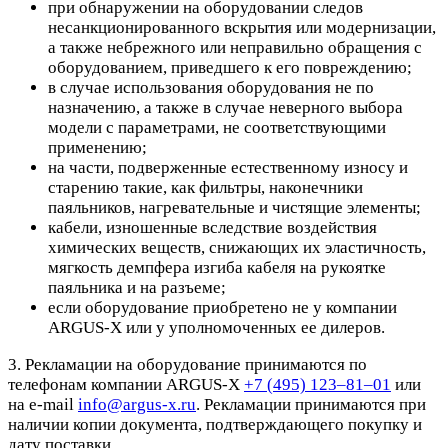
при обнаружении на оборудовании следов
несанкционированного вскрытия или модернизации,
а также небрежного или неправильно обращения с
оборудованием, приведшего к его повреждению;
в случае использования оборудования не по
назначению, а также в случае неверного выбора
модели с параметрами, не соответствующими
применению;
на части, подверженные естественному износу и
старению такие, как фильтры, наконечники
паяльников, нагревательные и чистящие элементы;
кабели, изношенные вследствие воздействия
химических веществ, снижающих их эластичность,
мягкость демпфера изгиба кабеля на рукоятке
паяльника и на разъеме;
если оборудование приобретено не у компании
ARGUS-X или у уполномоченных ее дилеров.
3. Рекламации на оборудование принимаются по
телефонам компании ARGUS-X
+7 (495) 123–81–01
или
на e-mail
info@argus-x.ru
. Рекламации принимаются при
наличии копии документа, подтверждающего покупку и
дату поставки.