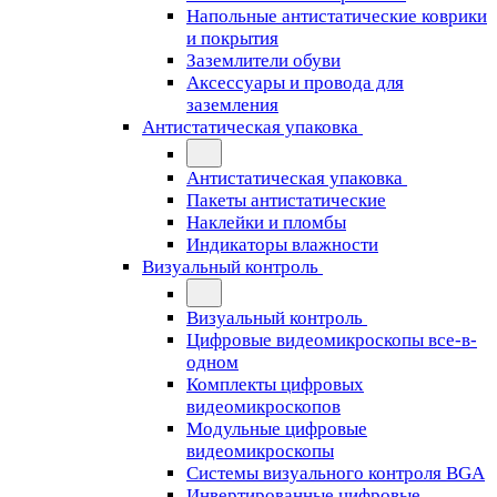
Напольные антистатические коврики
и покрытия
Заземлители обуви
Аксессуары и провода для
заземления
Антистатическая упаковка
Антистатическая упаковка
Пакеты антистатические
Наклейки и пломбы
Индикаторы влажности
Визуальный контроль
Визуальный контроль
Цифровые видеомикроскопы все-в-
одном
Комплекты цифровых
видеомикроскопов
Модульные цифровые
видеомикроскопы
Cистемы визуального контроля BGA
Инвертированные цифровые