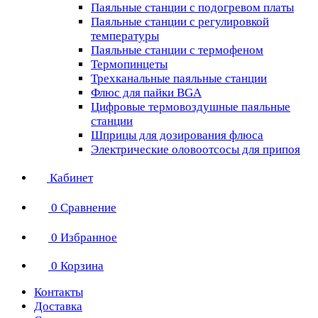
Паяльные станции с подогревом платы
Паяльные станции с регулировкой
температуры
Паяльные станции с термофеном
Термопинцеты
Трехканальные паяльные станции
Флюс для пайки BGA
Цифровые термовоздушные паяльные
станции
Шприцы для дозирования флюса
Электрические оловоотсосы для припоя
Кабинет
0
Сравнение
0
Избранное
0
Корзина
Контакты
Доставка