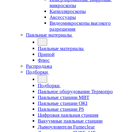
микроскопы
Капилляроскопы
Аксессуары
Видеомикроскопы высокого
разрешения
Паяльные материалы
Паяльные материалы
Припой
Флюс
Распродажа
Подборки
Подборки
Паяльное оборудование Термопро
Паяльные станции MBT
Паяльные станции OKI
Паяльные станции PS
Цифровая паяльная станция
Вакуумные паяльные станции
Дымоуловители Fumeclear