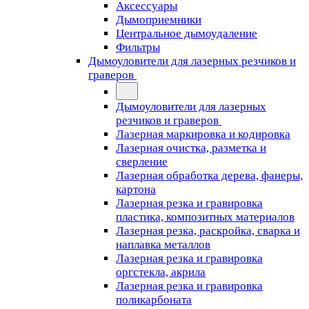
Аксессуары
Дымоприемники
Центральное дымоудаление
Фильтры
Дымоуловители для лазерных резчиков и
граверов
Дымоуловители для лазерных
резчиков и граверов
Лазерная маркировка и кодировка
Лазерная очистка, разметка и
сверление
Лазерная обработка дерева, фанеры,
картона
Лазерная резка и гравировка
пластика, композитных материалов
Лазерная резка, раскройка, сварка и
наплавка металлов
Лазерная резка и гравировка
оргстекла, акрила
Лазерная резка и гравировка
поликарбоната