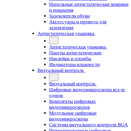
Напольные антистатические коврики
и покрытия
Заземлители обуви
Аксессуары и провода для
заземления
Антистатическая упаковка
Антистатическая упаковка
Пакеты антистатические
Наклейки и пломбы
Индикаторы влажности
Визуальный контроль
Визуальный контроль
Цифровые видеомикроскопы все-в-
одном
Комплекты цифровых
видеомикроскопов
Модульные цифровые
видеомикроскопы
Cистемы визуального контроля BGA
Инвертированные цифровые