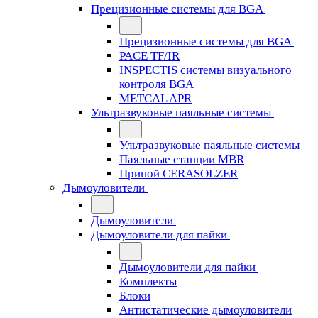
Прецизионные системы для BGA
Прецизионные системы для BGA
PACE TF/IR
INSPECTIS системы визуального
контроля BGA
METCAL APR
Ультразвуковые паяльные системы
Ультразвуковые паяльные системы
Паяльные станции MBR
Припой CERASOLZER
Дымоуловители
Дымоуловители
Дымоуловители для пайки
Дымоуловители для пайки
Комплекты
Блоки
Антистатические дымоуловители