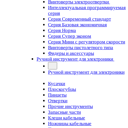
Винтоверты электроотвертки
Интеллектуальная программируемая
серия
Серия Современный стандарт
Серия Базовая экономичная
Серия Норма
Серия Cупер эконом
Серия Мини с регулятором скорости
Винтоверты пистолетного типа
Фидеры и аксессуары
Ручной инструмент для электроники
Ручной инструмент для электроники
Кусачки
Плоскогубцы
Пинцеты
Отвертки
Прочие инструменты
Запасные части
Клещи кабельные
Ножницы кабельные