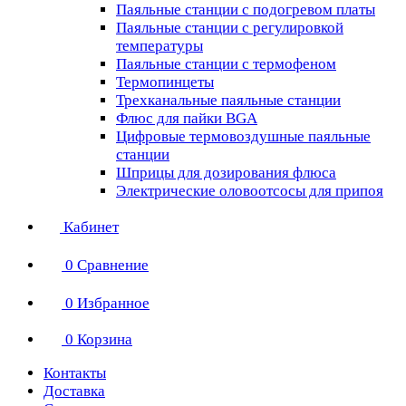
Паяльные станции с подогревом платы
Паяльные станции с регулировкой
температуры
Паяльные станции с термофеном
Термопинцеты
Трехканальные паяльные станции
Флюс для пайки BGA
Цифровые термовоздушные паяльные
станции
Шприцы для дозирования флюса
Электрические оловоотсосы для припоя
Кабинет
0
Сравнение
0
Избранное
0
Корзина
Контакты
Доставка