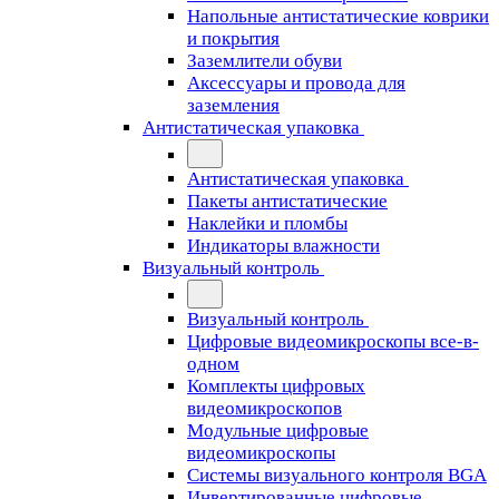
Напольные антистатические коврики
и покрытия
Заземлители обуви
Аксессуары и провода для
заземления
Антистатическая упаковка
Антистатическая упаковка
Пакеты антистатические
Наклейки и пломбы
Индикаторы влажности
Визуальный контроль
Визуальный контроль
Цифровые видеомикроскопы все-в-
одном
Комплекты цифровых
видеомикроскопов
Модульные цифровые
видеомикроскопы
Cистемы визуального контроля BGA
Инвертированные цифровые