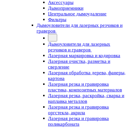
Аксессуары
Дымоприемники
Центральное дымоудаление
Фильтры
Дымоуловители для лазерных резчиков и
граверов
Дымоуловители для лазерных
резчиков и граверов
Лазерная маркировка и кодировка
Лазерная очистка, разметка и
сверление
Лазерная обработка дерева, фанеры,
картона
Лазерная резка и гравировка
пластика, композитных материалов
Лазерная резка, раскройка, сварка и
наплавка металлов
Лазерная резка и гравировка
оргстекла, акрила
Лазерная резка и гравировка
поликарбоната