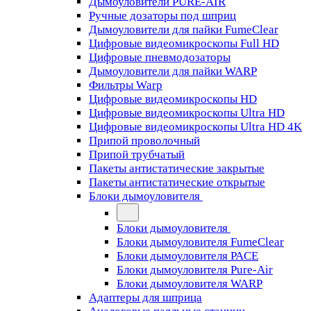
Дымоуловители PURE-AIR
Ручные дозаторы под шприц
Дымоуловители для пайки FumeClear
Цифровые видеомикроскопы Full HD
Цифровые пневмодозаторы
Дымоуловители для пайки WARP
Фильтры Warp
Цифровые видеомикроскопы HD
Цифровые видеомикроскопы Ultra HD
Цифровые видеомикроскопы Ultra HD 4K
Припой проволочный
Припой трубчатый
Пакеты антистатические закрытые
Пакеты антистатические открытые
Блоки дымоуловителя
Блоки дымоуловителя
Блоки дымоуловителя FumeClear
Блоки дымоуловителя PACE
Блоки дымоуловителя Pure-Air
Блоки дымоуловителя WARP
Адаптеры для шприца