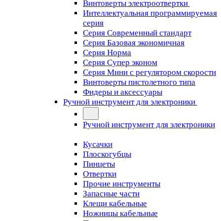
Винтоверты электроотвертки
Интеллектуальная программируемая
серия
Серия Современный стандарт
Серия Базовая экономичная
Серия Норма
Серия Cупер эконом
Серия Мини с регулятором скорости
Винтоверты пистолетного типа
Фидеры и аксессуары
Ручной инструмент для электроники
Ручной инструмент для электроники
Кусачки
Плоскогубцы
Пинцеты
Отвертки
Прочие инструменты
Запасные части
Клещи кабельные
Ножницы кабельные