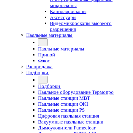
микроскопы
Капилляроскопы
Аксессуары
Видеомикроскопы высокого
разрешения
Паяльные материалы
Паяльные материалы
Припой
Флюс
Распродажа
Подборки
Подборки
Паяльное оборудование Термопро
Паяльные станции MBT
Паяльные станции OKI
Паяльные станции PS
Цифровая паяльная станция
Вакуумные паяльные станции
Дымоуловители Fumeclear