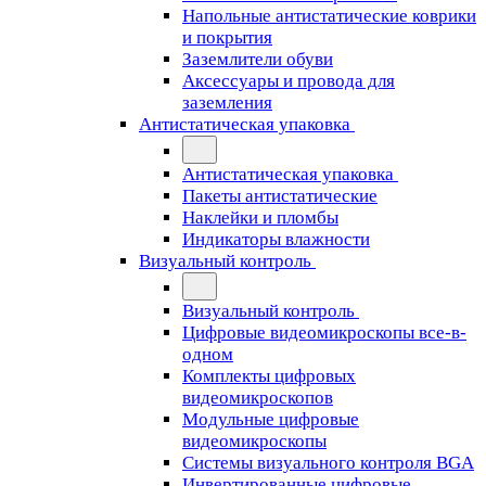
Напольные антистатические коврики
и покрытия
Заземлители обуви
Аксессуары и провода для
заземления
Антистатическая упаковка
Антистатическая упаковка
Пакеты антистатические
Наклейки и пломбы
Индикаторы влажности
Визуальный контроль
Визуальный контроль
Цифровые видеомикроскопы все-в-
одном
Комплекты цифровых
видеомикроскопов
Модульные цифровые
видеомикроскопы
Cистемы визуального контроля BGA
Инвертированные цифровые