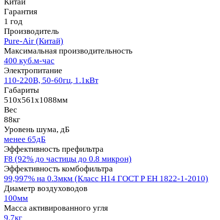
Китай
Гарантия
1 год
Производитель
Pure-Air (Китай)
Максимальная производительность
400 куб.м-час
Электропитание
110-220В, 50-60гц, 1.1кВт
Габариты
510x561x1088мм
Вес
88кг
Уровень шума, дБ
менее 65дБ
Эффективность префильтра
F8 (92% до частицы до 0.8 микрон)
Эффективность комбофильтра
99,997% на 0.3мкм (Класс Н14 ГОСТ Р ЕН 1822-1-2010)
Диаметр воздуховодов
100мм
Масса активированного угля
9.7кг