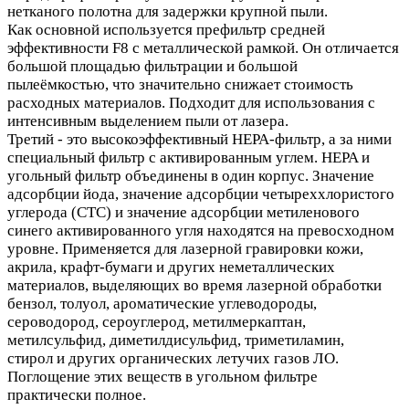
нетканого полотна для задержки крупной пыли.
Как основной используется префильтр средней
эффективности F8 с металлической рамкой. Он отличается
большой площадью фильтрации и большой
пылеёмкостью, что значительно снижает стоимость
расходных материалов. Подходит для использования с
интенсивным выделением пыли от лазера.
Третий - это высокоэффективный HEPA-фильтр, а за ними
специальный фильтр с активированным углем. HEPA и
угольный фильтр объединены в один корпус. Значение
адсорбции йода, значение адсорбции четыреххлористого
углерода (CTC) и значение адсорбции метиленового
синего активированного угля находятся на превосходном
уровне. Применяется для лазерной гравировки кожи,
акрила, крафт-бумаги и других неметаллических
материалов, выделяющих во время лазерной обработки
бензол, толуол, ароматические углеводороды,
сероводород, сероуглерод, метилмеркаптан,
метилсульфид, диметилдисульфид, триметиламин,
стирол и других органических летучих газов ЛО.
Поглощение этих веществ в угольном фильтре
практически полное.