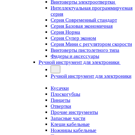
Винтоверты электроотвертки
Интеллектуальная программируемая
серия
Серия Современный стандарт
Серия Базовая экономичная
Серия Норма
Серия Cупер эконом
Серия Мини с регулятором скорости
Винтоверты пистолетного типа
Фидеры и аксессуары
Ручной инструмент для электроники
Ручной инструмент для электроники
Кусачки
Плоскогубцы
Пинцеты
Отвертки
Прочие инструменты
Запасные части
Клещи кабельные
Ножницы кабельные