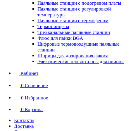
Паяльные станции с подогревом платы
Паяльные станции с регулировкой
температуры
Паяльные станции с термофеном
Термопинцеты
Трехканальные паяльные станции
Флюс для пайки BGA
Цифровые термовоздушные паяльные
станции
Шприцы для дозирования флюса
Электрические оловоотсосы для припоя
Кабинет
0
Сравнение
0
Избранное
0
Корзина
Контакты
Доставка