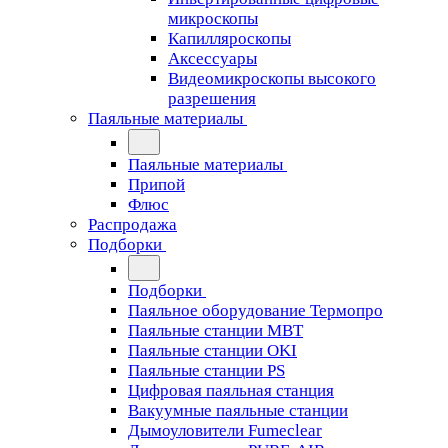
микроскопы
Капилляроскопы
Аксессуары
Видеомикроскопы высокого
разрешения
Паяльные материалы
Паяльные материалы
Припой
Флюс
Распродажа
Подборки
Подборки
Паяльное оборудование Термопро
Паяльные станции MBT
Паяльные станции OKI
Паяльные станции PS
Цифровая паяльная станция
Вакуумные паяльные станции
Дымоуловители Fumeclear