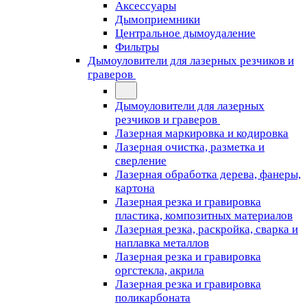
Аксессуары
Дымоприемники
Центральное дымоудаление
Фильтры
Дымоуловители для лазерных резчиков и
граверов
Дымоуловители для лазерных
резчиков и граверов
Лазерная маркировка и кодировка
Лазерная очистка, разметка и
сверление
Лазерная обработка дерева, фанеры,
картона
Лазерная резка и гравировка
пластика, композитных материалов
Лазерная резка, раскройка, сварка и
наплавка металлов
Лазерная резка и гравировка
оргстекла, акрила
Лазерная резка и гравировка
поликарбоната