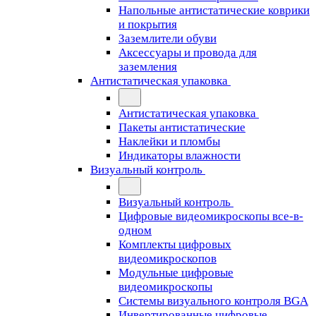
Напольные антистатические коврики
и покрытия
Заземлители обуви
Аксессуары и провода для
заземления
Антистатическая упаковка
Антистатическая упаковка
Пакеты антистатические
Наклейки и пломбы
Индикаторы влажности
Визуальный контроль
Визуальный контроль
Цифровые видеомикроскопы все-в-
одном
Комплекты цифровых
видеомикроскопов
Модульные цифровые
видеомикроскопы
Cистемы визуального контроля BGA
Инвертированные цифровые