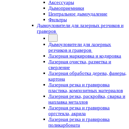
Аксессуары
Дымоприемники
Центральное дымоудаление
Фильтры
Дымоуловители для лазерных резчиков и
граверов
Дымоуловители для лазерных
резчиков и граверов
Лазерная маркировка и кодировка
Лазерная очистка, разметка и
сверление
Лазерная обработка дерева, фанеры,
картона
Лазерная резка и гравировка
пластика, композитных материалов
Лазерная резка, раскройка, сварка и
наплавка металлов
Лазерная резка и гравировка
оргстекла, акрила
Лазерная резка и гравировка
поликарбоната