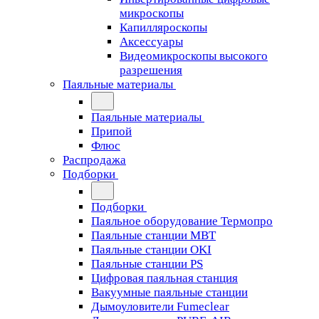
микроскопы
Капилляроскопы
Аксессуары
Видеомикроскопы высокого
разрешения
Паяльные материалы
Паяльные материалы
Припой
Флюс
Распродажа
Подборки
Подборки
Паяльное оборудование Термопро
Паяльные станции MBT
Паяльные станции OKI
Паяльные станции PS
Цифровая паяльная станция
Вакуумные паяльные станции
Дымоуловители Fumeclear