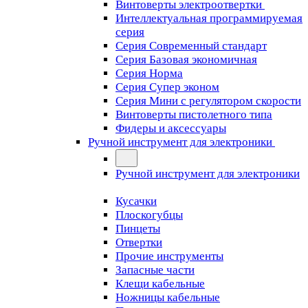
Винтоверты электроотвертки
Интеллектуальная программируемая
серия
Серия Современный стандарт
Серия Базовая экономичная
Серия Норма
Серия Cупер эконом
Серия Мини с регулятором скорости
Винтоверты пистолетного типа
Фидеры и аксессуары
Ручной инструмент для электроники
Ручной инструмент для электроники
Кусачки
Плоскогубцы
Пинцеты
Отвертки
Прочие инструменты
Запасные части
Клещи кабельные
Ножницы кабельные