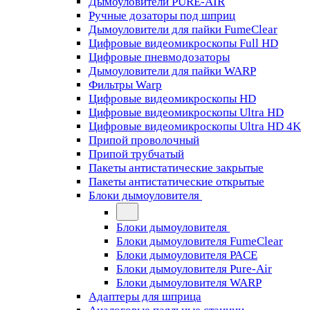
Дымоуловители PURE-AIR
Ручные дозаторы под шприц
Дымоуловители для пайки FumeClear
Цифровые видеомикроскопы Full HD
Цифровые пневмодозаторы
Дымоуловители для пайки WARP
Фильтры Warp
Цифровые видеомикроскопы HD
Цифровые видеомикроскопы Ultra HD
Цифровые видеомикроскопы Ultra HD 4K
Припой проволочный
Припой трубчатый
Пакеты антистатические закрытые
Пакеты антистатические открытые
Блоки дымоуловителя
Блоки дымоуловителя
Блоки дымоуловителя FumeClear
Блоки дымоуловителя PACE
Блоки дымоуловителя Pure-Air
Блоки дымоуловителя WARP
Адаптеры для шприца