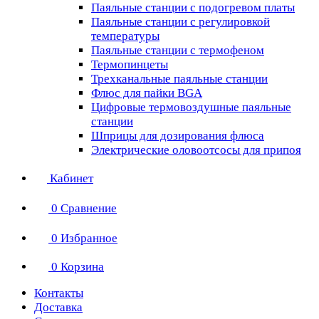
Паяльные станции с подогревом платы
Паяльные станции с регулировкой
температуры
Паяльные станции с термофеном
Термопинцеты
Трехканальные паяльные станции
Флюс для пайки BGA
Цифровые термовоздушные паяльные
станции
Шприцы для дозирования флюса
Электрические оловоотсосы для припоя
Кабинет
0
Сравнение
0
Избранное
0
Корзина
Контакты
Доставка