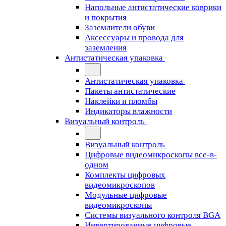
Напольные антистатические коврики
и покрытия
Заземлители обуви
Аксессуары и провода для
заземления
Антистатическая упаковка
Антистатическая упаковка
Пакеты антистатические
Наклейки и пломбы
Индикаторы влажности
Визуальный контроль
Визуальный контроль
Цифровые видеомикроскопы все-в-
одном
Комплекты цифровых
видеомикроскопов
Модульные цифровые
видеомикроскопы
Cистемы визуального контроля BGA
Инвертированные цифровые