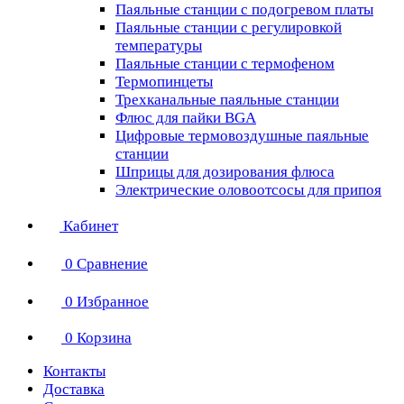
Паяльные станции с подогревом платы
Паяльные станции с регулировкой
температуры
Паяльные станции с термофеном
Термопинцеты
Трехканальные паяльные станции
Флюс для пайки BGA
Цифровые термовоздушные паяльные
станции
Шприцы для дозирования флюса
Электрические оловоотсосы для припоя
Кабинет
0
Сравнение
0
Избранное
0
Корзина
Контакты
Доставка