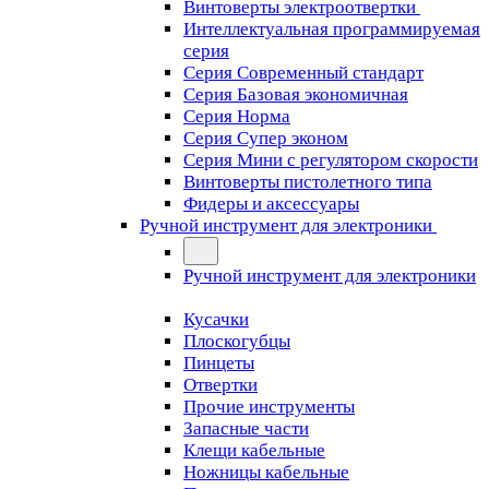
Винтоверты электроотвертки
Интеллектуальная программируемая
серия
Серия Современный стандарт
Серия Базовая экономичная
Серия Норма
Серия Cупер эконом
Серия Мини с регулятором скорости
Винтоверты пистолетного типа
Фидеры и аксессуары
Ручной инструмент для электроники
Ручной инструмент для электроники
Кусачки
Плоскогубцы
Пинцеты
Отвертки
Прочие инструменты
Запасные части
Клещи кабельные
Ножницы кабельные