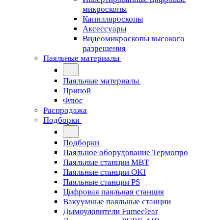
микроскопы
Капилляроскопы
Аксессуары
Видеомикроскопы высокого
разрешения
Паяльные материалы
Паяльные материалы
Припой
Флюс
Распродажа
Подборки
Подборки
Паяльное оборудование Термопро
Паяльные станции MBT
Паяльные станции OKI
Паяльные станции PS
Цифровая паяльная станция
Вакуумные паяльные станции
Дымоуловители Fumeclear