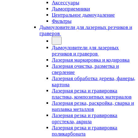
Аксессуары
Дымоприемники
Центральное дымоудаление
Фильтры
Дымоуловители для лазерных резчиков и
граверов
Дымоуловители для лазерных
резчиков и граверов
Лазерная маркировка и кодировка
Лазерная очистка, разметка и
сверление
Лазерная обработка дерева, фанеры,
картона
Лазерная резка и гравировка
пластика, композитных материалов
Лазерная резка, раскройка, сварка и
наплавка металлов
Лазерная резка и гравировка
оргстекла, акрила
Лазерная резка и гравировка
поликарбоната