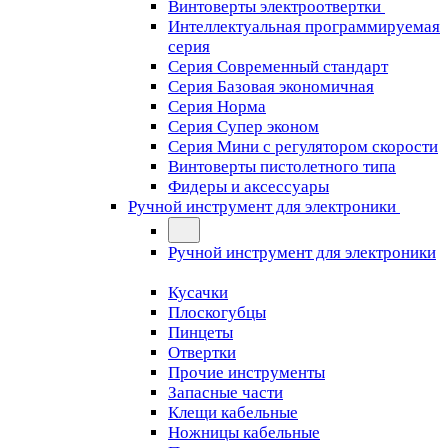
Винтоверты электроотвертки
Интеллектуальная программируемая
серия
Серия Современный стандарт
Серия Базовая экономичная
Серия Норма
Серия Cупер эконом
Серия Мини с регулятором скорости
Винтоверты пистолетного типа
Фидеры и аксессуары
Ручной инструмент для электроники
Ручной инструмент для электроники
Кусачки
Плоскогубцы
Пинцеты
Отвертки
Прочие инструменты
Запасные части
Клещи кабельные
Ножницы кабельные