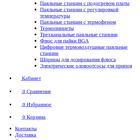
Паяльные станции с подогревом платы
Паяльные станции с регулировкой
температуры
Паяльные станции с термофеном
Термопинцеты
Трехканальные паяльные станции
Флюс для пайки BGA
Цифровые термовоздушные паяльные
станции
Шприцы для дозирования флюса
Электрические оловоотсосы для припоя
Кабинет
0
Сравнение
0
Избранное
0
Корзина
Контакты
Доставка