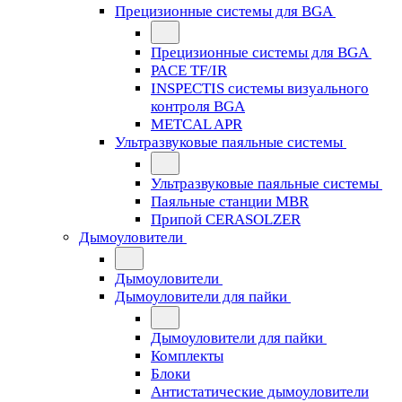
Прецизионные системы для BGA
Прецизионные системы для BGA
PACE TF/IR
INSPECTIS системы визуального
контроля BGA
METCAL APR
Ультразвуковые паяльные системы
Ультразвуковые паяльные системы
Паяльные станции MBR
Припой CERASOLZER
Дымоуловители
Дымоуловители
Дымоуловители для пайки
Дымоуловители для пайки
Комплекты
Блоки
Антистатические дымоуловители