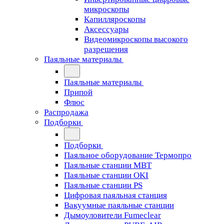
микроскопы
Капилляроскопы
Аксессуары
Видеомикроскопы высокого
разрешения
Паяльные материалы
Паяльные материалы
Припой
Флюс
Распродажа
Подборки
Подборки
Паяльное оборудование Термопро
Паяльные станции MBT
Паяльные станции OKI
Паяльные станции PS
Цифровая паяльная станция
Вакуумные паяльные станции
Дымоуловители Fumeclear