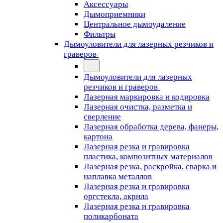
Аксессуары
Дымоприемники
Центральное дымоудаление
Фильтры
Дымоуловители для лазерных резчиков и
граверов
Дымоуловители для лазерных
резчиков и граверов
Лазерная маркировка и кодировка
Лазерная очистка, разметка и
сверление
Лазерная обработка дерева, фанеры,
картона
Лазерная резка и гравировка
пластика, композитных материалов
Лазерная резка, раскройка, сварка и
наплавка металлов
Лазерная резка и гравировка
оргстекла, акрила
Лазерная резка и гравировка
поликарбоната