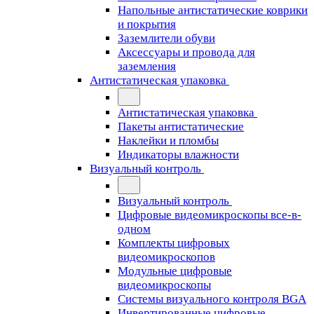
Напольные антистатические коврики
и покрытия
Заземлители обуви
Аксессуары и провода для
заземления
Антистатическая упаковка
Антистатическая упаковка
Пакеты антистатические
Наклейки и пломбы
Индикаторы влажности
Визуальный контроль
Визуальный контроль
Цифровые видеомикроскопы все-в-
одном
Комплекты цифровых
видеомикроскопов
Модульные цифровые
видеомикроскопы
Cистемы визуального контроля BGA
Инвертированные цифровые