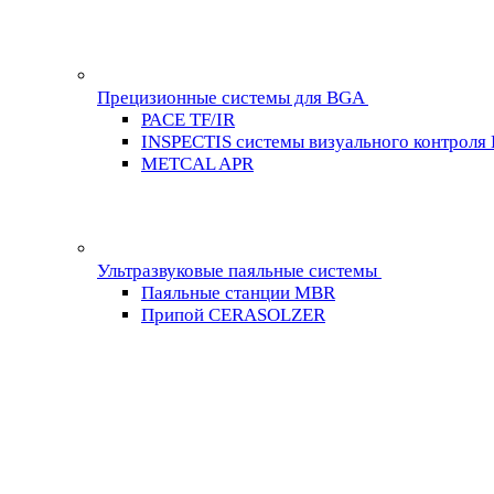
Прецизионные системы для BGA
PACE TF/IR
INSPECTIS системы визуального контроля
METCAL APR
Ультразвуковые паяльные системы
Паяльные станции MBR
Припой CERASOLZER