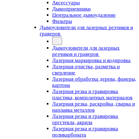
Аксессуары
Дымоприемники
Центральное дымоудаление
Фильтры
Дымоуловители для лазерных резчиков и
граверов
Дымоуловители для лазерных
резчиков и граверов
Лазерная маркировка и кодировка
Лазерная очистка, разметка и
сверление
Лазерная обработка дерева, фанеры,
картона
Лазерная резка и гравировка
пластика, композитных материалов
Лазерная резка, раскройка, сварка и
наплавка металлов
Лазерная резка и гравировка
оргстекла, акрила
Лазерная резка и гравировка
поликарбоната