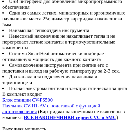
USB интерфейс для обновления микропрограммного
обеспечения
Один из самых легких, миниатюрных и эргономичных
паяльников: масса 25г, диаметр картриджа-наконечника
5мм
Наивысшая теплоотдача инструмента
Невесомый наконечник не накапливает тепла и не
перегревает легкие контакты и термочувствительные
компоненты
Система SmartHeat автоматически подбирает
оптимальную мощность для каждого контакта
Самовключение инструмента при снятии его с
подставки и выход на рабочую температуру за 2-3 сек.
Два канала для подключения паяльника и
термопинцета
Полная электромагнитная и электростатическая защита
В комплект входит
Блок станции CV-PS500
Паяльник CV-H1-AV
с подставкой с функцией
автоотключения
(Картриджи-наконечники не включены в
комплект.
ВСЕ НАКОНЕЧНИКИ серии CVC и SMC
)
Выходная мощность