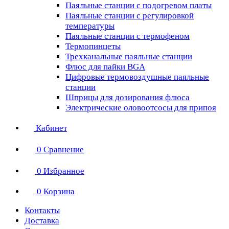
Паяльные станции с подогревом платы
Паяльные станции с регулировкой
температуры
Паяльные станции с термофеном
Термопинцеты
Трехканальные паяльные станции
Флюс для пайки BGA
Цифровые термовоздушные паяльные
станции
Шприцы для дозирования флюса
Электрические оловоотсосы для припоя
Кабинет
0
Сравнение
0
Избранное
0
Корзина
Контакты
Доставка