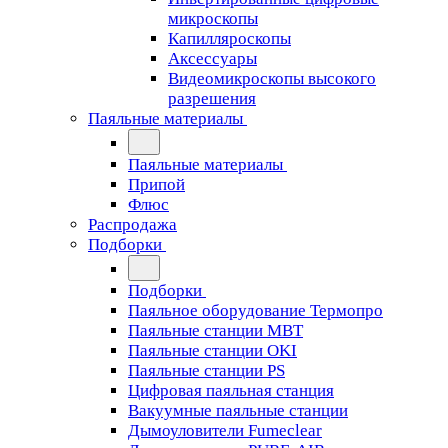
микроскопы
Капилляроскопы
Аксессуары
Видеомикроскопы высокого
разрешения
Паяльные материалы
Паяльные материалы
Припой
Флюс
Распродажа
Подборки
Подборки
Паяльное оборудование Термопро
Паяльные станции MBT
Паяльные станции OKI
Паяльные станции PS
Цифровая паяльная станция
Вакуумные паяльные станции
Дымоуловители Fumeclear