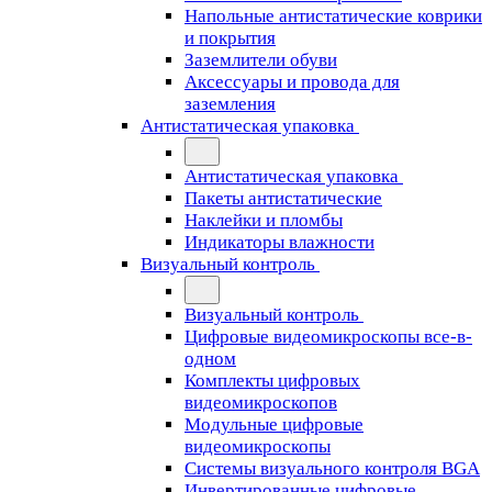
Напольные антистатические коврики
и покрытия
Заземлители обуви
Аксессуары и провода для
заземления
Антистатическая упаковка
Антистатическая упаковка
Пакеты антистатические
Наклейки и пломбы
Индикаторы влажности
Визуальный контроль
Визуальный контроль
Цифровые видеомикроскопы все-в-
одном
Комплекты цифровых
видеомикроскопов
Модульные цифровые
видеомикроскопы
Cистемы визуального контроля BGA
Инвертированные цифровые