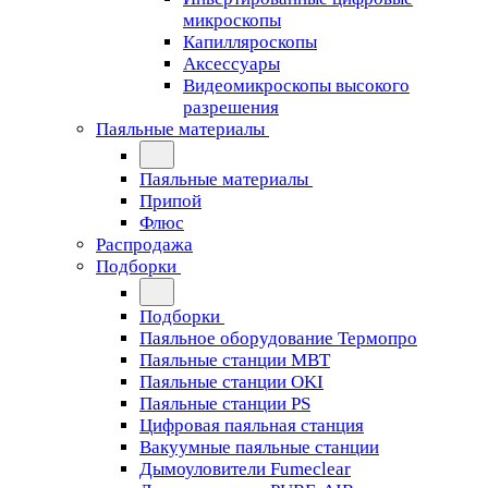
микроскопы
Капилляроскопы
Аксессуары
Видеомикроскопы высокого
разрешения
Паяльные материалы
Паяльные материалы
Припой
Флюс
Распродажа
Подборки
Подборки
Паяльное оборудование Термопро
Паяльные станции MBT
Паяльные станции OKI
Паяльные станции PS
Цифровая паяльная станция
Вакуумные паяльные станции
Дымоуловители Fumeclear