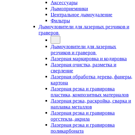
Аксессуары
Дымоприемники
Центральное дымоудаление
Фильтры
Дымоуловители для лазерных резчиков и
граверов
Дымоуловители для лазерных
резчиков и граверов
Лазерная маркировка и кодировка
Лазерная очистка, разметка и
сверление
Лазерная обработка дерева, фанеры,
картона
Лазерная резка и гравировка
пластика, композитных материалов
Лазерная резка, раскройка, сварка и
наплавка металлов
Лазерная резка и гравировка
оргстекла, акрила
Лазерная резка и гравировка
поликарбоната