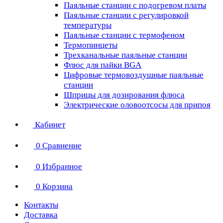
Паяльные станции с подогревом платы
Паяльные станции с регулировкой
температуры
Паяльные станции с термофеном
Термопинцеты
Трехканальные паяльные станции
Флюс для пайки BGA
Цифровые термовоздушные паяльные
станции
Шприцы для дозирования флюса
Электрические оловоотсосы для припоя
Кабинет
0
Сравнение
0
Избранное
0
Корзина
Контакты
Доставка