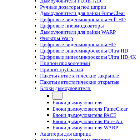
Дымоуловители PURE-AIR
Ручные дозаторы под шприц
Дымоуловители для пайки FumeClear
Цифровые видеомикроскопы Full HD
Цифровые пневмодозаторы
Дымоуловители для пайки WARP
Фильтры Warp
Цифровые видеомикроскопы HD
Цифровые видеомикроскопы Ultra HD
Цифровые видеомикроскопы Ultra HD 4K
Припой проволочный
Припой трубчатый
Пакеты антистатические закрытые
Пакеты антистатические открытые
Блоки дымоуловителя
Блоки дымоуловителя
Блоки дымоуловителя FumeClear
Блоки дымоуловителя PACE
Блоки дымоуловителя Pure-Air
Блоки дымоуловителя WARP
Адаптеры для шприца