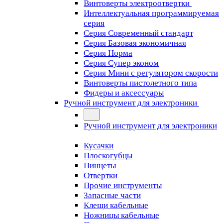
Винтоверты электроотвертки
Интеллектуальная программируемая
серия
Серия Современный стандарт
Серия Базовая экономичная
Серия Норма
Серия Cупер эконом
Серия Мини с регулятором скорости
Винтоверты пистолетного типа
Фидеры и аксессуары
Ручной инструмент для электроники
Ручной инструмент для электроники
Кусачки
Плоскогубцы
Пинцеты
Отвертки
Прочие инструменты
Запасные части
Клещи кабельные
Ножницы кабельные