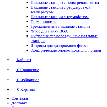
Паяльные станции с подогревом платы
Паяльные станции с регулировкой
температуры
Паяльные станции с термофеном
Термопинцеты
Трехканальные паяльные станции
Флюс для пайки BGA
Цифровые термовоздушные паяльные
станции
Шприцы для дозирования флюса
Электрические оловоотсосы для припоя
Кабинет
0
Сравнение
0
Избранное
0
Корзина
Контакты
Доставка