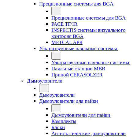
Прецизионные системы для BGA
Прецизионные системы для BGA
PACE TF/IR
INSPECTIS системы визуального
контроля BGA
METCAL APR
Ультразвуковые паяльные системы
Ультразвуковые паяльные системы
Паяльные станции MBR
Припой CERASOLZER
Дымоуловители
Дымоуловители
Дымоуловители для пайки
Дымоуловители для пайки
Комплекты
Блоки
Антистатические дымоуловители