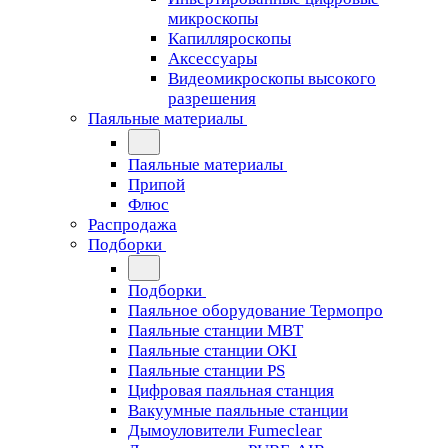
микроскопы
Капилляроскопы
Аксессуары
Видеомикроскопы высокого
разрешения
Паяльные материалы
Паяльные материалы
Припой
Флюс
Распродажа
Подборки
Подборки
Паяльное оборудование Термопро
Паяльные станции MBT
Паяльные станции OKI
Паяльные станции PS
Цифровая паяльная станция
Вакуумные паяльные станции
Дымоуловители Fumeclear