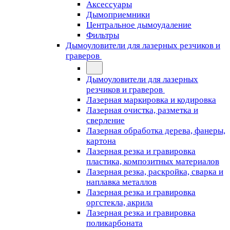
Аксессуары
Дымоприемники
Центральное дымоудаление
Фильтры
Дымоуловители для лазерных резчиков и
граверов
Дымоуловители для лазерных
резчиков и граверов
Лазерная маркировка и кодировка
Лазерная очистка, разметка и
сверление
Лазерная обработка дерева, фанеры,
картона
Лазерная резка и гравировка
пластика, композитных материалов
Лазерная резка, раскройка, сварка и
наплавка металлов
Лазерная резка и гравировка
оргстекла, акрила
Лазерная резка и гравировка
поликарбоната