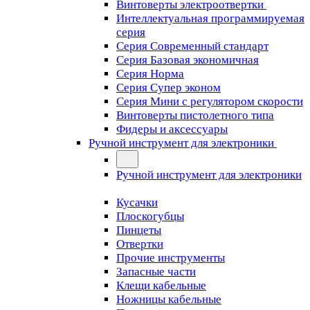
Винтоверты электроотвертки
Интеллектуальная программируемая
серия
Серия Современный стандарт
Серия Базовая экономичная
Серия Норма
Серия Cупер эконом
Серия Мини с регулятором скорости
Винтоверты пистолетного типа
Фидеры и аксессуары
Ручной инструмент для электроники
Ручной инструмент для электроники
Кусачки
Плоскогубцы
Пинцеты
Отвертки
Прочие инструменты
Запасные части
Клещи кабельные
Ножницы кабельные