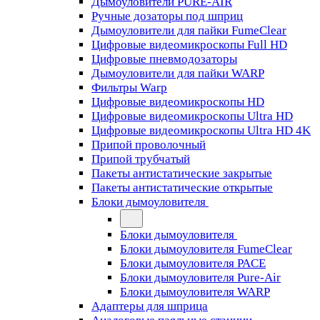
Дымоуловители PURE-AIR
Ручные дозаторы под шприц
Дымоуловители для пайки FumeClear
Цифровые видеомикроскопы Full HD
Цифровые пневмодозаторы
Дымоуловители для пайки WARP
Фильтры Warp
Цифровые видеомикроскопы HD
Цифровые видеомикроскопы Ultra HD
Цифровые видеомикроскопы Ultra HD 4K
Припой проволочный
Припой трубчатый
Пакеты антистатические закрытые
Пакеты антистатические открытые
Блоки дымоуловителя
Блоки дымоуловителя
Блоки дымоуловителя FumeClear
Блоки дымоуловителя PACE
Блоки дымоуловителя Pure-Air
Блоки дымоуловителя WARP
Адаптеры для шприца