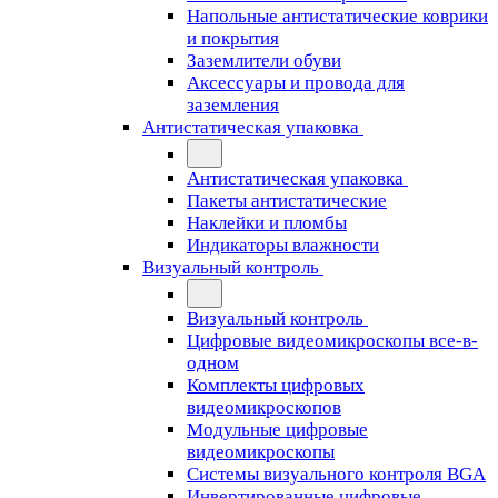
Напольные антистатические коврики
и покрытия
Заземлители обуви
Аксессуары и провода для
заземления
Антистатическая упаковка
Антистатическая упаковка
Пакеты антистатические
Наклейки и пломбы
Индикаторы влажности
Визуальный контроль
Визуальный контроль
Цифровые видеомикроскопы все-в-
одном
Комплекты цифровых
видеомикроскопов
Модульные цифровые
видеомикроскопы
Cистемы визуального контроля BGA
Инвертированные цифровые