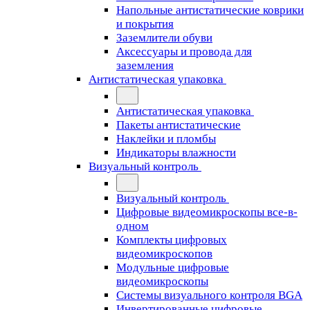
Напольные антистатические коврики
и покрытия
Заземлители обуви
Аксессуары и провода для
заземления
Антистатическая упаковка
Антистатическая упаковка
Пакеты антистатические
Наклейки и пломбы
Индикаторы влажности
Визуальный контроль
Визуальный контроль
Цифровые видеомикроскопы все-в-
одном
Комплекты цифровых
видеомикроскопов
Модульные цифровые
видеомикроскопы
Cистемы визуального контроля BGA
Инвертированные цифровые