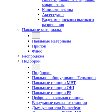
микроскопы
Капилляроскопы
Аксессуары
Видеомикроскопы высокого
разрешения
Паяльные материалы
Паяльные материалы
Припой
Флюс
Распродажа
Подборки
Подборки
Паяльное оборудование Термопро
Паяльные станции MBT
Паяльные станции OKI
Паяльные станции PS
Цифровая паяльная станция
Вакуумные паяльные станции
Дымоуловители Fumeclear