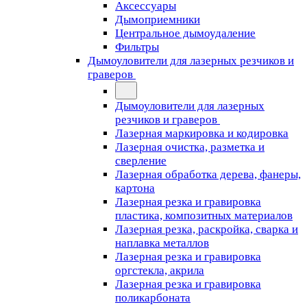
Аксессуары
Дымоприемники
Центральное дымоудаление
Фильтры
Дымоуловители для лазерных резчиков и
граверов
Дымоуловители для лазерных
резчиков и граверов
Лазерная маркировка и кодировка
Лазерная очистка, разметка и
сверление
Лазерная обработка дерева, фанеры,
картона
Лазерная резка и гравировка
пластика, композитных материалов
Лазерная резка, раскройка, сварка и
наплавка металлов
Лазерная резка и гравировка
оргстекла, акрила
Лазерная резка и гравировка
поликарбоната