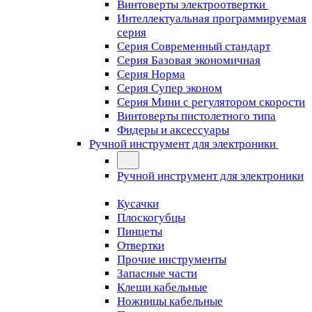
Винтоверты электроотвертки
Интеллектуальная программируемая
серия
Серия Современный стандарт
Серия Базовая экономичная
Серия Норма
Серия Cупер эконом
Серия Мини с регулятором скорости
Винтоверты пистолетного типа
Фидеры и аксессуары
Ручной инструмент для электроники
Ручной инструмент для электроники
Кусачки
Плоскогубцы
Пинцеты
Отвертки
Прочие инструменты
Запасные части
Клещи кабельные
Ножницы кабельные