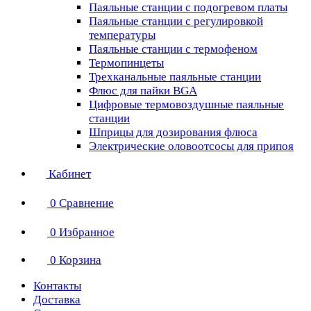
Паяльные станции с подогревом платы
Паяльные станции с регулировкой
температуры
Паяльные станции с термофеном
Термопинцеты
Трехканальные паяльные станции
Флюс для пайки BGA
Цифровые термовоздушные паяльные
станции
Шприцы для дозирования флюса
Электрические оловоотсосы для припоя
Кабинет
0
Сравнение
0
Избранное
0
Корзина
Контакты
Доставка