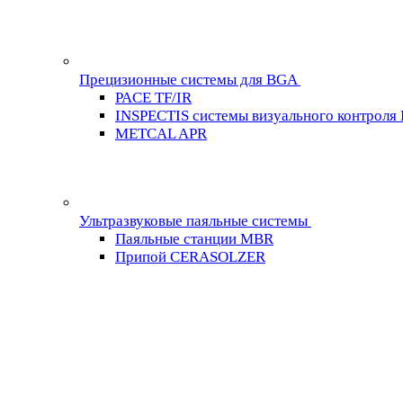
Прецизионные системы для BGA
PACE TF/IR
INSPECTIS системы визуального контроля
METCAL APR
Ультразвуковые паяльные системы
Паяльные станции MBR
Припой CERASOLZER