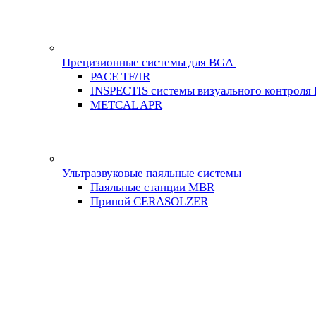
Прецизионные системы для BGA
PACE TF/IR
INSPECTIS системы визуального контроля
METCAL APR
Ультразвуковые паяльные системы
Паяльные станции MBR
Припой CERASOLZER