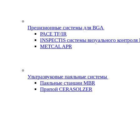
Прецизионные системы для BGA
PACE TF/IR
INSPECTIS системы визуального контроля
METCAL APR
Ультразвуковые паяльные системы
Паяльные станции MBR
Припой CERASOLZER