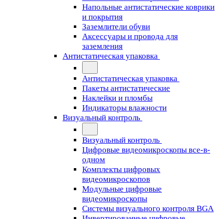
Напольные антистатические коврики
и покрытия
Заземлители обуви
Аксессуары и провода для
заземления
Антистатическая упаковка
Антистатическая упаковка
Пакеты антистатические
Наклейки и пломбы
Индикаторы влажности
Визуальный контроль
Визуальный контроль
Цифровые видеомикроскопы все-в-
одном
Комплекты цифровых
видеомикроскопов
Модульные цифровые
видеомикроскопы
Cистемы визуального контроля BGA
Инвертированные цифровые