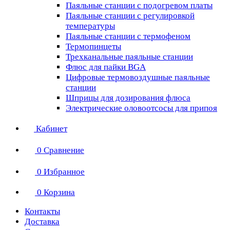
Паяльные станции с подогревом платы
Паяльные станции с регулировкой
температуры
Паяльные станции с термофеном
Термопинцеты
Трехканальные паяльные станции
Флюс для пайки BGA
Цифровые термовоздушные паяльные
станции
Шприцы для дозирования флюса
Электрические оловоотсосы для припоя
Кабинет
0
Сравнение
0
Избранное
0
Корзина
Контакты
Доставка