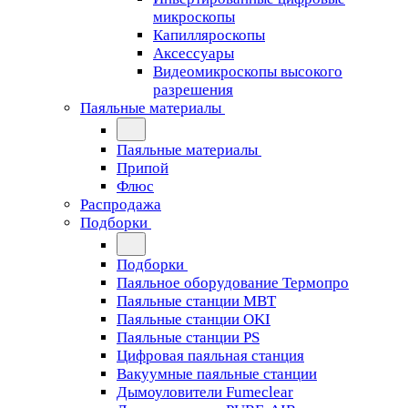
микроскопы
Капилляроскопы
Аксессуары
Видеомикроскопы высокого
разрешения
Паяльные материалы
Паяльные материалы
Припой
Флюс
Распродажа
Подборки
Подборки
Паяльное оборудование Термопро
Паяльные станции MBT
Паяльные станции OKI
Паяльные станции PS
Цифровая паяльная станция
Вакуумные паяльные станции
Дымоуловители Fumeclear