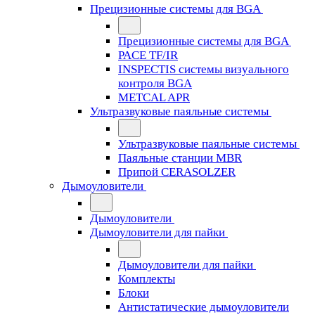
Прецизионные системы для BGA
Прецизионные системы для BGA
PACE TF/IR
INSPECTIS системы визуального
контроля BGA
METCAL APR
Ультразвуковые паяльные системы
Ультразвуковые паяльные системы
Паяльные станции MBR
Припой CERASOLZER
Дымоуловители
Дымоуловители
Дымоуловители для пайки
Дымоуловители для пайки
Комплекты
Блоки
Антистатические дымоуловители