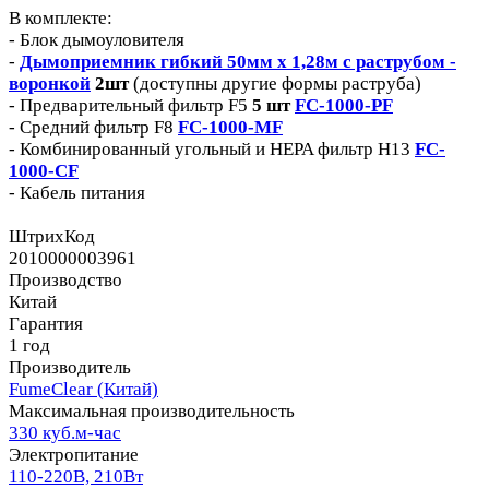
В комплекте:
- Блок дымоуловителя
-
Дымоприемник гибкий 50мм х 1,28м с раструбом -
воронкой
2шт
(доступны другие формы раструба)
- Предварительный фильтр F5
5 шт
FC-1000-PF
- Средний фильтр F8
FC-1000-MF
- Комбинированный угольный и HEPA фильтр H13
FC-
1000-CF
- Кабель питания
ШтрихКод
2010000003961
Производство
Китай
Гарантия
1 год
Производитель
FumeClear (Китай)
Максимальная производительность
330 куб.м-час
Электропитание
110-220В, 210Вт