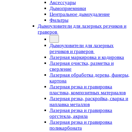
Аксессуары
Дымоприемники
Центральное дымоудаление
Фильтры
Дымоуловители для лазерных резчиков и
граверов
Дымоуловители для лазерных
резчиков и граверов
Лазерная маркировка и кодировка
Лазерная очистка, разметка и
сверление
Лазерная обработка дерева, фанеры,
картона
Лазерная резка и гравировка
пластика, композитных материалов
Лазерная резка, раскройка, сварка и
наплавка металлов
Лазерная резка и гравировка
оргстекла, акрила
Лазерная резка и гравировка
поликарбоната