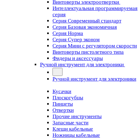
Винтоверты электроотвертки
Интеллектуальная программируемая
серия
Серия Современный стандарт
Серия Базовая экономичная
Серия Норма
Серия Cупер эконом
Серия Мини с регулятором скорости
Винтоверты пистолетного типа
Фидеры и аксессуары
Ручной инструмент для электроники
Ручной инструмент для электроники
Кусачки
Плоскогубцы
Пинцеты
Отвертки
Прочие инструменты
Запасные части
Клещи кабельные
Ножницы кабельные