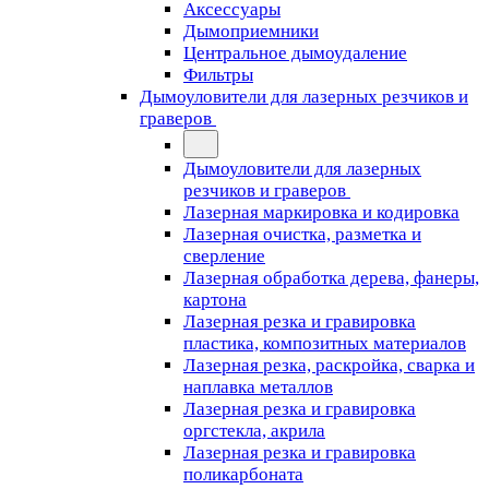
Аксессуары
Дымоприемники
Центральное дымоудаление
Фильтры
Дымоуловители для лазерных резчиков и
граверов
Дымоуловители для лазерных
резчиков и граверов
Лазерная маркировка и кодировка
Лазерная очистка, разметка и
сверление
Лазерная обработка дерева, фанеры,
картона
Лазерная резка и гравировка
пластика, композитных материалов
Лазерная резка, раскройка, сварка и
наплавка металлов
Лазерная резка и гравировка
оргстекла, акрила
Лазерная резка и гравировка
поликарбоната