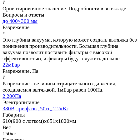
?
Ориентировочное значение. Подробности в во вкладе
Вопросы и ответы
до 400×300 мм
Разрежение
?
Это глубина вакуума, которую может создать вытяжка без
понижения производительности. Большая глубина
вакуума позволит поставить фильтры с высокой
эффективностью, и фильтры будут служить дольше.
22мБар
Разрежение, Па
?
Разрежение - величина отрицательного давления,
создаваемая вытяжкой. 1мБар равен 100Па.
2 200Па
Электропитание
380В, три фазы, 50гц, 2.2кВт
Габариты
610(900 с лотком)x651x1820мм
Вес
150кг
Гарантия