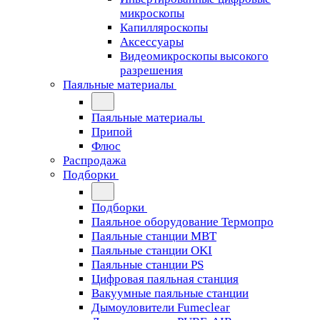
микроскопы
Капилляроскопы
Аксессуары
Видеомикроскопы высокого
разрешения
Паяльные материалы
Паяльные материалы
Припой
Флюс
Распродажа
Подборки
Подборки
Паяльное оборудование Термопро
Паяльные станции MBT
Паяльные станции OKI
Паяльные станции PS
Цифровая паяльная станция
Вакуумные паяльные станции
Дымоуловители Fumeclear