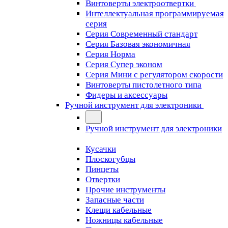
Винтоверты электроотвертки
Интеллектуальная программируемая
серия
Серия Современный стандарт
Серия Базовая экономичная
Серия Норма
Серия Cупер эконом
Серия Мини с регулятором скорости
Винтоверты пистолетного типа
Фидеры и аксессуары
Ручной инструмент для электроники
Ручной инструмент для электроники
Кусачки
Плоскогубцы
Пинцеты
Отвертки
Прочие инструменты
Запасные части
Клещи кабельные
Ножницы кабельные