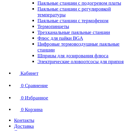
Паяльные станции с подогревом платы
Паяльные станции с регулировкой
температуры
Паяльные станции с термофеном
Термопинцеты
Трехканальные паяльные станции
Флюс для пайки BGA
Цифровые термовоздушные паяльные
станции
Шприцы для дозирования флюса
Электрические оловоотсосы для припоя
Кабинет
0
Сравнение
0
Избранное
0
Корзина
Контакты
Доставка