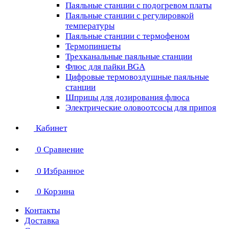
Паяльные станции с подогревом платы
Паяльные станции с регулировкой
температуры
Паяльные станции с термофеном
Термопинцеты
Трехканальные паяльные станции
Флюс для пайки BGA
Цифровые термовоздушные паяльные
станции
Шприцы для дозирования флюса
Электрические оловоотсосы для припоя
Кабинет
0
Сравнение
0
Избранное
0
Корзина
Контакты
Доставка