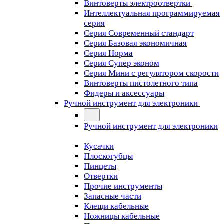
Винтоверты электроотвертки
Интеллектуальная программируемая
серия
Серия Современный стандарт
Серия Базовая экономичная
Серия Норма
Серия Cупер эконом
Серия Мини с регулятором скорости
Винтоверты пистолетного типа
Фидеры и аксессуары
Ручной инструмент для электроники
Ручной инструмент для электроники
Кусачки
Плоскогубцы
Пинцеты
Отвертки
Прочие инструменты
Запасные части
Клещи кабельные
Ножницы кабельные