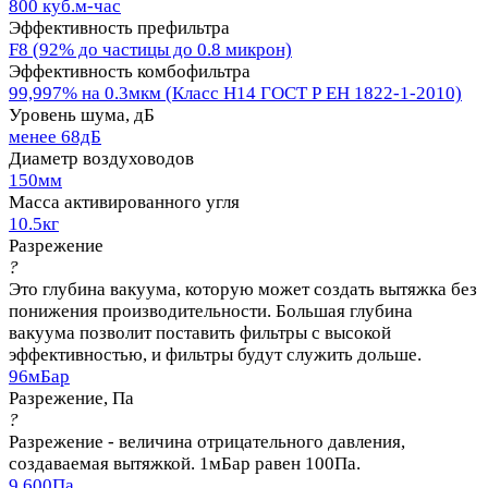
800 куб.м-час
Эффективность префильтра
F8 (92% до частицы до 0.8 микрон)
Эффективность комбофильтра
99,997% на 0.3мкм (Класс Н14 ГОСТ Р ЕН 1822-1-2010)
Уровень шума, дБ
менее 68дБ
Диаметр воздуховодов
150мм
Масса активированного угля
10.5кг
Разрежение
?
Это глубина вакуума, которую может создать вытяжка без
понижения производительности. Большая глубина
вакуума позволит поставить фильтры с высокой
эффективностью, и фильтры будут служить дольше.
96мБар
Разрежение, Па
?
Разрежение - величина отрицательного давления,
создаваемая вытяжкой. 1мБар равен 100Па.
9 600Па