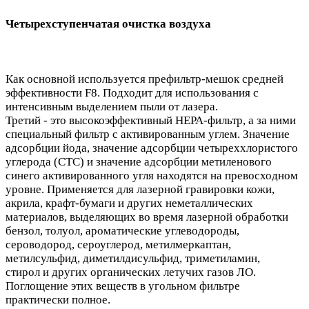
Четырехступенчатая очистка воздуха
Как основной используется префильтр-мешок средней
эффективности F8. Подходит для использования с
интенсивным выделением пыли от лазера.
Третий - это высокоэффективный HEPA-фильтр, а за ними
специальный фильтр с активированным углем. Значение
адсорбции йода, значение адсорбции четыреххлористого
углерода (CTC) и значение адсорбции метиленового
синего активированного угля находятся на превосходном
уровне. Применяется для лазерной гравировки кожи,
акрила, крафт-бумаги и других неметаллических
материалов, выделяющих во время лазерной обработки
бензол, толуол, ароматические углеводороды,
сероводород, сероуглерод, метилмеркаптан,
метилсульфид, диметилдисульфид, триметиламин,
стирол и других органических летучих газов ЛО.
Поглощение этих веществ в угольном фильтре
практически полное.