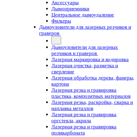
Аксессуары
Дымоприемники
Центральное дымоудаление
Фильтры
Дымоуловители для лазерных резчиков и
граверов
Дымоуловители для лазерных
резчиков и граверов
Лазерная маркировка и кодировка
Лазерная очистка, разметка и
сверление
Лазерная обработка дерева, фанеры,
картона
Лазерная резка и гравировка
пластика, композитных материалов
Лазерная резка, раскройка, сварка и
наплавка металлов
Лазерная резка и гравировка
оргстекла, акрила
Лазерная резка и гравировка
поликарбоната