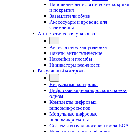
Напольные антистатические коврики
и покрытия
Заземлители обуви
Аксессуары и провода для
заземления
Антистатическая упаковка
Антистатическая упаковка
Пакеты антистатические
Наклейки и пломбы
Индикаторы влажности
Визуальный контроль
Визуальный контроль
Цифровые видеомикроскопы все-в-
одном
Комплекты цифровых
видеомикроскопов
Модульные цифровые
видеомикроскопы
Cистемы визуального контроля BGA
Инвертированные цифровые