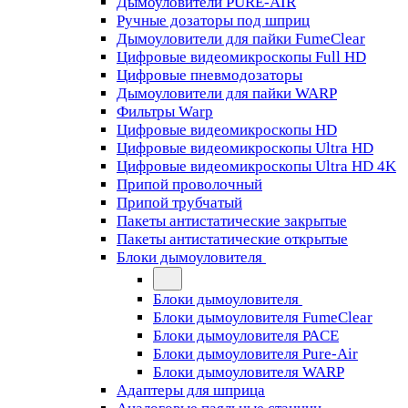
Дымоуловители PURE-AIR
Ручные дозаторы под шприц
Дымоуловители для пайки FumeClear
Цифровые видеомикроскопы Full HD
Цифровые пневмодозаторы
Дымоуловители для пайки WARP
Фильтры Warp
Цифровые видеомикроскопы HD
Цифровые видеомикроскопы Ultra HD
Цифровые видеомикроскопы Ultra HD 4K
Припой проволочный
Припой трубчатый
Пакеты антистатические закрытые
Пакеты антистатические открытые
Блоки дымоуловителя
Блоки дымоуловителя
Блоки дымоуловителя FumeClear
Блоки дымоуловителя PACE
Блоки дымоуловителя Pure-Air
Блоки дымоуловителя WARP
Адаптеры для шприца