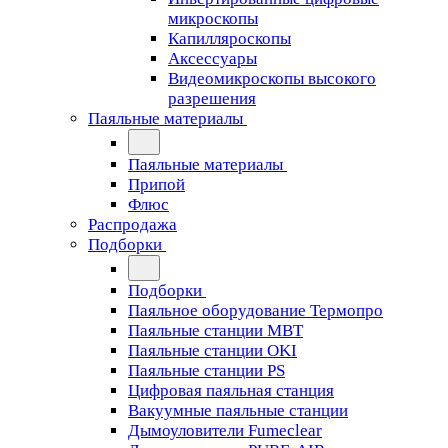
микроскопы
Капилляроскопы
Аксессуары
Видеомикроскопы высокого
разрешения
Паяльные материалы
Паяльные материалы
Припой
Флюс
Распродажа
Подборки
Подборки
Паяльное оборудование Термопро
Паяльные станции MBT
Паяльные станции OKI
Паяльные станции PS
Цифровая паяльная станция
Вакуумные паяльные станции
Дымоуловители Fumeclear