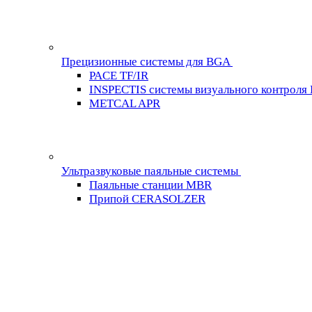
Прецизионные системы для BGA
PACE TF/IR
INSPECTIS системы визуального контроля
METCAL APR
Ультразвуковые паяльные системы
Паяльные станции MBR
Припой CERASOLZER