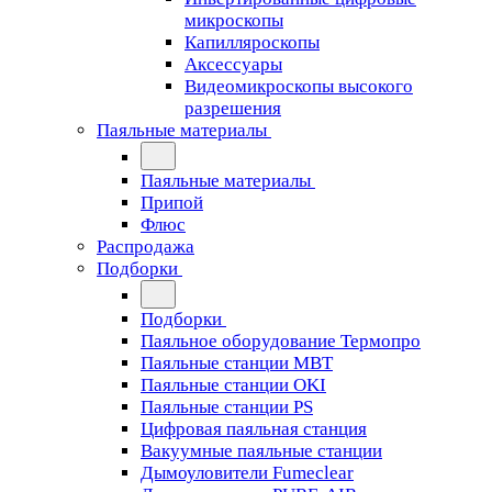
микроскопы
Капилляроскопы
Аксессуары
Видеомикроскопы высокого
разрешения
Паяльные материалы
Паяльные материалы
Припой
Флюс
Распродажа
Подборки
Подборки
Паяльное оборудование Термопро
Паяльные станции MBT
Паяльные станции OKI
Паяльные станции PS
Цифровая паяльная станция
Вакуумные паяльные станции
Дымоуловители Fumeclear