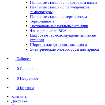
Паяльные станции с подогревом платы
Паяльные станции с регулировкой
температуры
Паяльные станции с термофеном
Термопинцеты
Трехканальные паяльные станции
Флюс для пайки BGA
Цифровые термовоздушные паяльные
станции
Шприцы для дозирования флюса
Электрические оловоотсосы для припоя
Кабинет
0
Сравнение
0
Избранное
0
Корзина
Контакты
Доставка