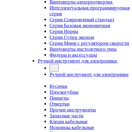
Винтоверты электроотвертки
Интеллектуальная программируемая
серия
Серия Современный стандарт
Серия Базовая экономичная
Серия Норма
Серия Cупер эконом
Серия Мини с регулятором скорости
Винтоверты пистолетного типа
Фидеры и аксессуары
Ручной инструмент для электроники
Ручной инструмент для электроники
Кусачки
Плоскогубцы
Пинцеты
Отвертки
Прочие инструменты
Запасные части
Клещи кабельные
Ножницы кабельные