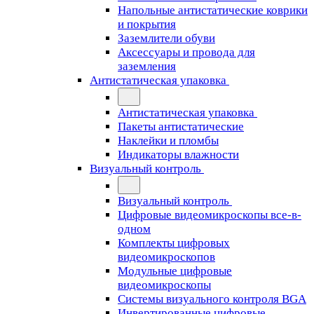
Напольные антистатические коврики
и покрытия
Заземлители обуви
Аксессуары и провода для
заземления
Антистатическая упаковка
Антистатическая упаковка
Пакеты антистатические
Наклейки и пломбы
Индикаторы влажности
Визуальный контроль
Визуальный контроль
Цифровые видеомикроскопы все-в-
одном
Комплекты цифровых
видеомикроскопов
Модульные цифровые
видеомикроскопы
Cистемы визуального контроля BGA
Инвертированные цифровые