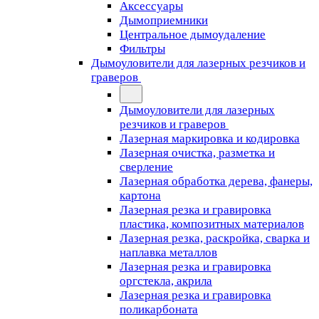
Аксессуары
Дымоприемники
Центральное дымоудаление
Фильтры
Дымоуловители для лазерных резчиков и
граверов
Дымоуловители для лазерных
резчиков и граверов
Лазерная маркировка и кодировка
Лазерная очистка, разметка и
сверление
Лазерная обработка дерева, фанеры,
картона
Лазерная резка и гравировка
пластика, композитных материалов
Лазерная резка, раскройка, сварка и
наплавка металлов
Лазерная резка и гравировка
оргстекла, акрила
Лазерная резка и гравировка
поликарбоната