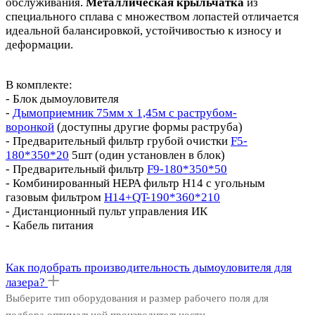
обслуживания.
Металлическая крыльчатка
из
специального сплава с множеством лопастей отличается
идеальной балансировкой, устойчивостью к износу и
деформации.
В комплекте:
- Блок дымоуловителя
-
Дымоприемник 75мм x 1,45м c раструбом-
воронкой
(доступны другие формы раструба)
- Предварительный фильтр грубой очистки
F5-
180*350*20
5шт (один установлен в блок)
- Предварительный фильтр
F9-180*350*50
- Комбинированный HEPA фильтр H14 с угольным
газовым фильтром
H14+QT-190*360*210
- Дистанционный пульт управления ИК
- Кабель питания
Как подобрать производительность дымоуловителя для
лазера?
Выберите тип оборудования и размер рабочего поля для