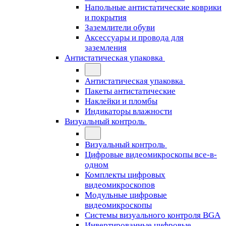
Напольные антистатические коврики
и покрытия
Заземлители обуви
Аксессуары и провода для
заземления
Антистатическая упаковка
Антистатическая упаковка
Пакеты антистатические
Наклейки и пломбы
Индикаторы влажности
Визуальный контроль
Визуальный контроль
Цифровые видеомикроскопы все-в-
одном
Комплекты цифровых
видеомикроскопов
Модульные цифровые
видеомикроскопы
Cистемы визуального контроля BGA
Инвертированные цифровые