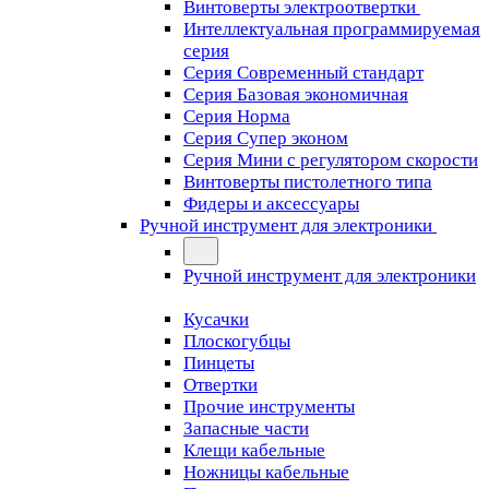
Винтоверты электроотвертки
Интеллектуальная программируемая
серия
Серия Современный стандарт
Серия Базовая экономичная
Серия Норма
Серия Cупер эконом
Серия Мини с регулятором скорости
Винтоверты пистолетного типа
Фидеры и аксессуары
Ручной инструмент для электроники
Ручной инструмент для электроники
Кусачки
Плоскогубцы
Пинцеты
Отвертки
Прочие инструменты
Запасные части
Клещи кабельные
Ножницы кабельные