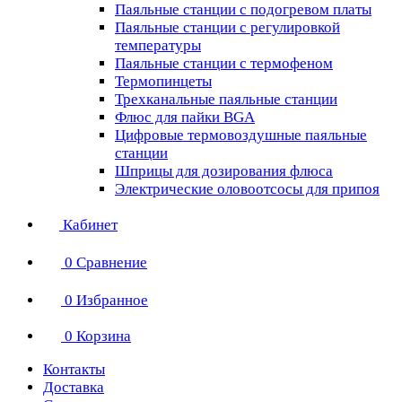
Паяльные станции с подогревом платы
Паяльные станции с регулировкой
температуры
Паяльные станции с термофеном
Термопинцеты
Трехканальные паяльные станции
Флюс для пайки BGA
Цифровые термовоздушные паяльные
станции
Шприцы для дозирования флюса
Электрические оловоотсосы для припоя
Кабинет
0
Сравнение
0
Избранное
0
Корзина
Контакты
Доставка