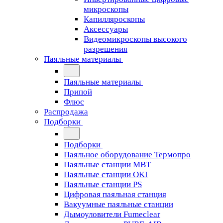
микроскопы
Капилляроскопы
Аксессуары
Видеомикроскопы высокого
разрешения
Паяльные материалы
Паяльные материалы
Припой
Флюс
Распродажа
Подборки
Подборки
Паяльное оборудование Термопро
Паяльные станции MBT
Паяльные станции OKI
Паяльные станции PS
Цифровая паяльная станция
Вакуумные паяльные станции
Дымоуловители Fumeclear