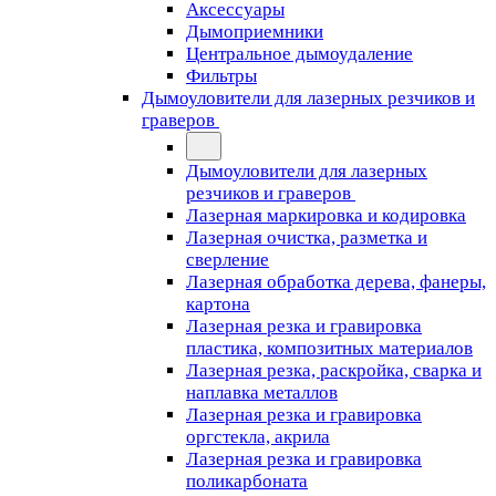
Аксессуары
Дымоприемники
Центральное дымоудаление
Фильтры
Дымоуловители для лазерных резчиков и
граверов
Дымоуловители для лазерных
резчиков и граверов
Лазерная маркировка и кодировка
Лазерная очистка, разметка и
сверление
Лазерная обработка дерева, фанеры,
картона
Лазерная резка и гравировка
пластика, композитных материалов
Лазерная резка, раскройка, сварка и
наплавка металлов
Лазерная резка и гравировка
оргстекла, акрила
Лазерная резка и гравировка
поликарбоната