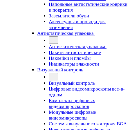
Напольные антистатические коврики
и покрытия
Заземлители обуви
Аксессуары и провода для
заземления
Антистатическая упаковка
Антистатическая упаковка
Пакеты антистатические
Наклейки и пломбы
Индикаторы влажности
Визуальный контроль
Визуальный контроль
Цифровые видеомикроскопы все-в-
одном
Комплекты цифровых
видеомикроскопов
Модульные цифровые
видеомикроскопы
Cистемы визуального контроля BGA
Инвертированные цифровые