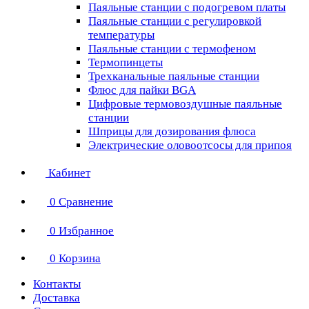
Паяльные станции с подогревом платы
Паяльные станции с регулировкой
температуры
Паяльные станции с термофеном
Термопинцеты
Трехканальные паяльные станции
Флюс для пайки BGA
Цифровые термовоздушные паяльные
станции
Шприцы для дозирования флюса
Электрические оловоотсосы для припоя
Кабинет
0
Сравнение
0
Избранное
0
Корзина
Контакты
Доставка