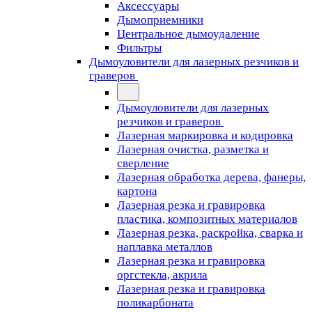
Аксессуары
Дымоприемники
Центральное дымоудаление
Фильтры
Дымоуловители для лазерных резчиков и
граверов
Дымоуловители для лазерных
резчиков и граверов
Лазерная маркировка и кодировка
Лазерная очистка, разметка и
сверление
Лазерная обработка дерева, фанеры,
картона
Лазерная резка и гравировка
пластика, композитных материалов
Лазерная резка, раскройка, сварка и
наплавка металлов
Лазерная резка и гравировка
оргстекла, акрила
Лазерная резка и гравировка
поликарбоната