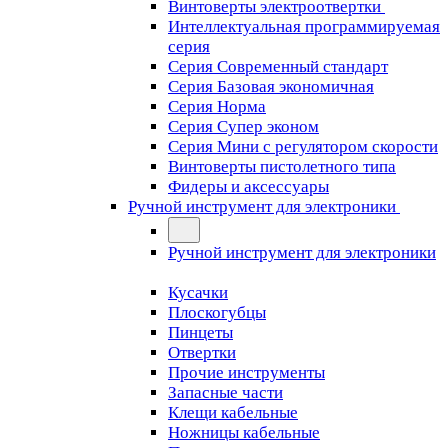
Винтоверты электроотвертки
Интеллектуальная программируемая
серия
Серия Современный стандарт
Серия Базовая экономичная
Серия Норма
Серия Cупер эконом
Серия Мини с регулятором скорости
Винтоверты пистолетного типа
Фидеры и аксессуары
Ручной инструмент для электроники
Ручной инструмент для электроники
Кусачки
Плоскогубцы
Пинцеты
Отвертки
Прочие инструменты
Запасные части
Клещи кабельные
Ножницы кабельные