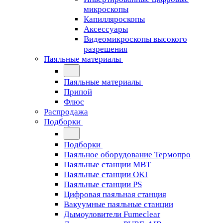
микроскопы
Капилляроскопы
Аксессуары
Видеомикроскопы высокого
разрешения
Паяльные материалы
Паяльные материалы
Припой
Флюс
Распродажа
Подборки
Подборки
Паяльное оборудование Термопро
Паяльные станции MBT
Паяльные станции OKI
Паяльные станции PS
Цифровая паяльная станция
Вакуумные паяльные станции
Дымоуловители Fumeclear