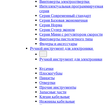
Винтоверты электроотвертки
Интеллектуальная программируемая
серия
Серия Современный стандарт
Серия Базовая экономичная
Серия Норма
Серия Cупер эконом
Серия Мини с регулятором скорости
Винтоверты пистолетного типа
Фидеры и аксессуары
Ручной инструмент для электроники
Ручной инструмент для электроники
Кусачки
Плоскогубцы
Пинцеты
Отвертки
Прочие инструменты
Запасные части
Клещи кабельные
Ножницы кабельные