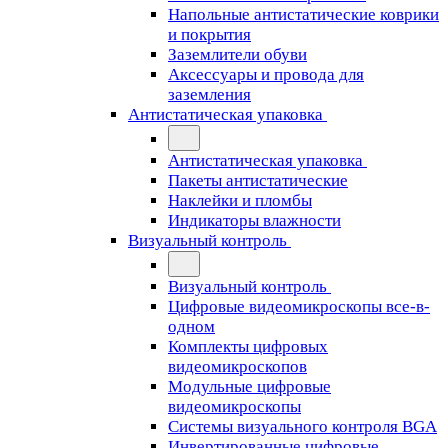
Напольные антистатические коврики
и покрытия
Заземлители обуви
Аксессуары и провода для
заземления
Антистатическая упаковка
Антистатическая упаковка
Пакеты антистатические
Наклейки и пломбы
Индикаторы влажности
Визуальный контроль
Визуальный контроль
Цифровые видеомикроскопы все-в-
одном
Комплекты цифровых
видеомикроскопов
Модульные цифровые
видеомикроскопы
Cистемы визуального контроля BGA
Инвертированные цифровые