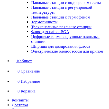
Паяльные станции с подогревом платы
Паяльные станции с регулировкой
температуры
Паяльные станции с термофеном
Термопинцеты
Трехканальные паяльные станции
Флюс для пайки BGA
Цифровые термовоздушные паяльные
станции
Шприцы для дозирования флюса
Электрические оловоотсосы для припоя
Кабинет
0
Сравнение
0
Избранное
0
Корзина
Контакты
Доставка