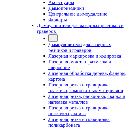
Аксессуары
Дымоприемники
Центральное дымоудаление
Фильтры
Дымоуловители для лазерных резчиков и
граверов
Дымоуловители для лазерных
резчиков и граверов
Лазерная маркировка и кодировка
Лазерная очистка, разметка и
сверление
Лазерная обработка дерева, фанеры,
картона
Лазерная резка и гравировка
пластика, композитных материалов
Лазерная резка, раскройка, сварка и
наплавка металлов
Лазерная резка и гравировка
оргстекла, акрила
Лазерная резка и гравировка
поликарбоната