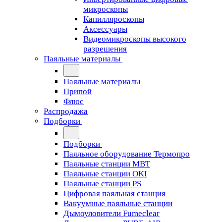
микроскопы
Капилляроскопы
Аксессуары
Видеомикроскопы высокого
разрешения
Паяльные материалы
Паяльные материалы
Припой
Флюс
Распродажа
Подборки
Подборки
Паяльное оборудование Термопро
Паяльные станции MBT
Паяльные станции OKI
Паяльные станции PS
Цифровая паяльная станция
Вакуумные паяльные станции
Дымоуловители Fumeclear