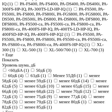
IQ
(
1
)
PA-FS400, PA-FS400i, PA-DS400, PA-DS400i, PA-
300FS-HP-IQ, PA-300TS-LD-HP-IQ
(
1
)
PA-FS500, PA-
FS500i, PA-FS800, PA-FS800i, PA-FGS800, PA-FGS800i, PA-
DS500, PA-DS500i, PA-DS800, PA-DS800i, PA-DFS800, PA-
DFS800i, PA-FS500-ca, PA-FS500i-ca, PA-FS800-ca, PA-
FS800i-ca, PA-400FS-HP-IQ, PA-400TS-LD-HP-IQ, PA-
400FSD-HP-IQ, PA-400FS-HP-IQ2
(
1
)
PA-FS500, PA-
FS500i, PA-FS800, PA-FS800i, PA-FS500-ca, PA-FS500i-ca,
PA-FS800-ca, PA-FS800i-ca, PA-400FS-HP-IQ
(
1
)
XL-
300
(
3
)
XL-500
(
3
)
XL-500/700
(
1
)
XL-700
(
3
)
+ Еще
Показать
Уровень шума, дБ
<60дБА
(
1
)
50дБ
(
3
)
60дБ
(
4
)
63дБ
(
1
)
Менее 55Дб
(
1
)
менее
58дБ
(
4
)
менее 59дБ
(
1
)
менее 60дБ
(
14
)
менее
62дБ
(
5
)
менее 63дБ
(
10
)
менее 65дБ
(
15
)
менее
66дБ
(
4
)
менее 68дБ
(
22
)
менее 70дБ
(
12
)
менее
72дБ
(
3
)
менее 75дБ
(
9
)
менее 77дБ
(
4
)
менее
78дБ
(
5
)
менее 79дБ
(
2
)
менее 80дБ
(
1
)
менее
82дБ
(
1
)
менее 85дБ
(
1
)