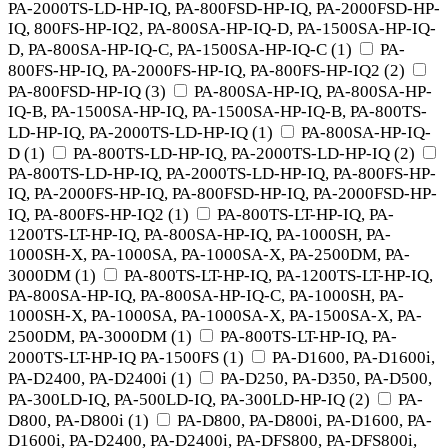
PA-2000TS-LD-HP-IQ, PA-800FSD-HP-IQ, PA-2000FSD-HP-
IQ, 800FS-HP-IQ2, PA-800SA-HP-IQ-D, PA-1500SA-HP-IQ-
D, PA-800SA-HP-IQ-C, PA-1500SA-HP-IQ-C
(
1
)
PA-
800FS-HP-IQ, PA-2000FS-HP-IQ, PA-800FS-HP-IQ2
(
2
)
PA-800FSD-HP-IQ
(
3
)
PA-800SA-HP-IQ, PA-800SA-HP-
IQ-B, PA-1500SA-HP-IQ, PA-1500SA-HP-IQ-B, PA-800TS-
LD-HP-IQ, PA-2000TS-LD-HP-IQ
(
1
)
PA-800SA-HP-IQ-
D
(
1
)
PA-800TS-LD-HP-IQ, PA-2000TS-LD-HP-IQ
(
2
)
PA-800TS-LD-HP-IQ, PA-2000TS-LD-HP-IQ, PA-800FS-HP-
IQ, PA-2000FS-HP-IQ, PA-800FSD-HP-IQ, PA-2000FSD-HP-
IQ, PA-800FS-HP-IQ2
(
1
)
PA-800TS-LT-HP-IQ, PA-
1200TS-LT-HP-IQ, PA-800SA-HP-IQ, PA-1000SH, PA-
1000SH-X, PA-1000SA, PA-1000SA-X, PA-2500DM, PA-
3000DM
(
1
)
PA-800TS-LT-HP-IQ, PA-1200TS-LT-HP-IQ,
PA-800SA-HP-IQ, PA-800SA-HP-IQ-C, PA-1000SH, PA-
1000SH-X, PA-1000SA, PA-1000SA-X, PA-1500SA-X, PA-
2500DM, PA-3000DM
(
1
)
PA-800TS-LT-HP-IQ, PA-
2000TS-LT-HP-IQ PA-1500FS
(
1
)
PA-D1600, PA-D1600i,
PA-D2400, PA-D2400i
(
1
)
PA-D250, PA-D350, PA-D500,
PA-300LD-IQ, PA-500LD-IQ, PA-300LD-HP-IQ
(
2
)
PA-
D800, PA-D800i
(
1
)
PA-D800, PA-D800i, PA-D1600, PA-
D1600i, PA-D2400, PA-D2400i, PA-DFS800, PA-DFS800i,