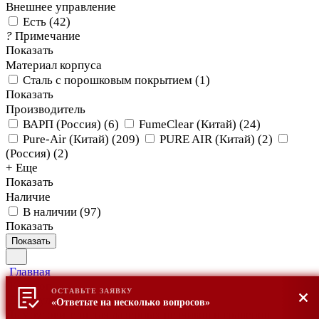
Внешнее управление
Есть
(
42
)
?
Примечание
Показать
Материал корпуса
Сталь с порошковым покрытием
(
1
)
Показать
Производитель
ВАРП (Россия)
(
6
)
FumeClear (Китай)
(
24
)
Pure-Air (Китай)
(
209
)
PURE AIR (Китай)
(
2
)
(Россия)
(
2
)
+ Еще
Показать
Наличие
В наличии
(
97
)
Показать
Показать
Главная
Каталог
ОСТАВЬТЕ ЗАЯВКУ
Дымоуловители
«Ответьте на несколько вопросов»
Дымоуловители для лазерных резчиков и граверов