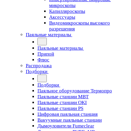
микроскопы
Капилляроскопы
Аксессуары
Видеомикроскопы высокого
разрешения
Паяльные материалы
Паяльные материалы
Припой
Флюс
Распродажа
Подборки
Подборки
Паяльное оборудование Термопро
Паяльные станции MBT
Паяльные станции OKI
Паяльные станции PS
Цифровая паяльная станция
Вакуумные паяльные станции
Дымоуловители Fumeclear