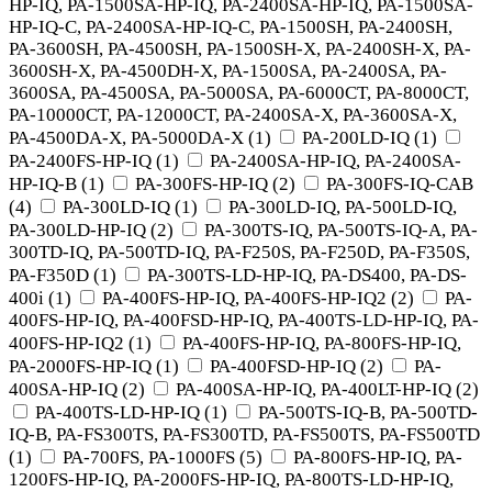
HP-IQ, PA-1500SA-HP-IQ, PA-2400SA-HP-IQ, PA-1500SA-
HP-IQ-C, PA-2400SA-HP-IQ-C, PA-1500SH, PA-2400SH,
PA-3600SH, PA-4500SH, PA-1500SH-X, PA-2400SH-X, PA-
3600SH-X, PA-4500DH-X, PA-1500SA, PA-2400SA, PA-
3600SA, PA-4500SA, PA-5000SA, PA-6000CT, PA-8000CT,
PA-10000CT, PA-12000CT, PA-2400SA-X, PA-3600SA-X,
PA-4500DA-X, PA-5000DA-X
(
1
)
PA-200LD-IQ
(
1
)
PA-2400FS-HP-IQ
(
1
)
PA-2400SA-HP-IQ, PA-2400SA-
HP-IQ-B
(
1
)
PA-300FS-HP-IQ
(
2
)
PA-300FS-IQ-CAB
(
4
)
PA-300LD-IQ
(
1
)
PA-300LD-IQ, PA-500LD-IQ,
PA-300LD-HP-IQ
(
2
)
PA-300TS-IQ, PA-500TS-IQ-A, PA-
300TD-IQ, PA-500TD-IQ, PA-F250S, PA-F250D, PA-F350S,
PA-F350D
(
1
)
PA-300TS-LD-HP-IQ, PA-DS400, PA-DS-
400i
(
1
)
PA-400FS-HP-IQ, PA-400FS-HP-IQ2
(
2
)
PA-
400FS-HP-IQ, PA-400FSD-HP-IQ, PA-400TS-LD-HP-IQ, PA-
400FS-HP-IQ2
(
1
)
PA-400FS-HP-IQ, PA-800FS-HP-IQ,
PA-2000FS-HP-IQ
(
1
)
PA-400FSD-HP-IQ
(
2
)
PA-
400SA-HP-IQ
(
2
)
PA-400SA-HP-IQ, PA-400LT-HP-IQ
(
2
)
PA-400TS-LD-HP-IQ
(
1
)
PA-500TS-IQ-B, PA-500TD-
IQ-B, PA-FS300TS, PA-FS300TD, PA-FS500TS, PA-FS500TD
(
1
)
PA-700FS, PA-1000FS
(
5
)
PA-800FS-HP-IQ, PA-
1200FS-HP-IQ, PA-2000FS-HP-IQ, PA-800TS-LD-HP-IQ,