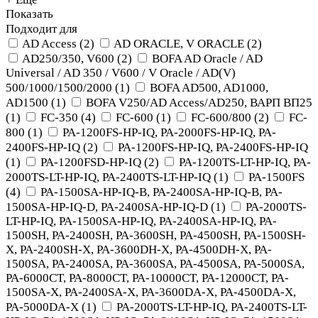
Показать
Подходит для
AD Access
(
2
)
AD ORACLE, V ORACLE
(
2
)
AD250/350, V600
(
2
)
BOFA AD Oracle / AD
Universal / AD 350 / V600 / V Oracle / AD(V)
500/1000/1500/2000
(
1
)
BOFA AD500, AD1000,
AD1500
(
1
)
BOFA V250/AD Access/AD250, ВАРП ВП25
(
1
)
FC-350
(
4
)
FC-600
(
1
)
FC-600/800
(
2
)
FC-
800
(
1
)
PA-1200FS-HP-IQ, PA-2000FS-HP-IQ, PA-
2400FS-HP-IQ
(
2
)
PA-1200FS-HP-IQ, PA-2400FS-HP-IQ
(
1
)
PA-1200FSD-HP-IQ
(
2
)
PA-1200TS-LT-HP-IQ, PA-
2000TS-LT-HP-IQ, PA-2400TS-LT-HP-IQ
(
1
)
PA-1500FS
(
4
)
PA-1500SA-HP-IQ-B, PA-2400SA-HP-IQ-B, PA-
1500SA-HP-IQ-D, PA-2400SA-HP-IQ-D
(
1
)
PA-2000TS-
LT-HP-IQ, PA-1500SA-HP-IQ, PA-2400SA-HP-IQ, PA-
1500SH, PA-2400SH, PA-3600SH, PA-4500SH, PA-1500SH-
X, PA-2400SH-X, PA-3600DH-X, PA-4500DH-X, PA-
1500SA, PA-2400SA, PA-3600SA, PA-4500SA, PA-5000SA,
PA-6000CT, PA-8000CT, PA-10000CT, PA-12000CT, PA-
1500SA-X, PA-2400SA-X, PA-3600DA-X, PA-4500DA-X,
PA-5000DA-X
(
1
)
PA-2000TS-LT-HP-IQ, PA-2400TS-LT-