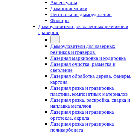
Аксессуары
Дымоприемники
Центральное дымоудаление
Фильтры
Дымоуловители для лазерных резчиков и
граверов
Дымоуловители для лазерных
резчиков и граверов
Лазерная маркировка и кодировка
Лазерная очистка, разметка и
сверление
Лазерная обработка дерева, фанеры,
картона
Лазерная резка и гравировка
пластика, композитных материалов
Лазерная резка, раскройка, сварка и
наплавка металлов
Лазерная резка и гравировка
оргстекла, акрила
Лазерная резка и гравировка
поликарбоната