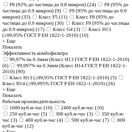
F8 (92% до частицы до 0.8 микрон)
(
24
)
F8 (95% до
частицы до 0.9 микрон)
(
9
)
F9 (95% до частицы до 0.9
микрон)
(
35
)
Класс F5
(
11
)
Класс F8 (95% до
частицы до 0.9 микрон)
(
30
)
Класс F9 (95% до частицы
до 0.9 микрон)
(
17
)
Класс G4
(
3
)
Класс Н13
(≥99,95% ГОСТ Р ЕН 1822-1-2010)
(
10
)
+ Еще
Показать
Эффективность комбофильтра
99,97% на 0.3мкм (Класс Н13 ГОСТ Р ЕН 1822-1-2010)
(
6
)
99,997% на 0.3мкм (Класс Н14 ГОСТ Р ЕН 1822-1-
2010)
(
90
)
Класс Н13 (≥99,95% ГОСТ Р ЕН 1822-1-2010)
(
5
)
Класс Н14 (≥99,995% ГОСТ Р ЕН 1822-1-2010)
(
26
)
+ Еще
Показать
Рабочая производительность
1600 куб.м-час
(
10
)
2400 куб.м-час
(
10
)
250 куб.м-час
(
5
)
300 куб.м-час
(
3
)
350 куб.м-
час
(
3
)
400 куб.м-час
(
4
)
500 куб.м-час
(
7
)
800
куб.м-час
(
12
)
+ Еще