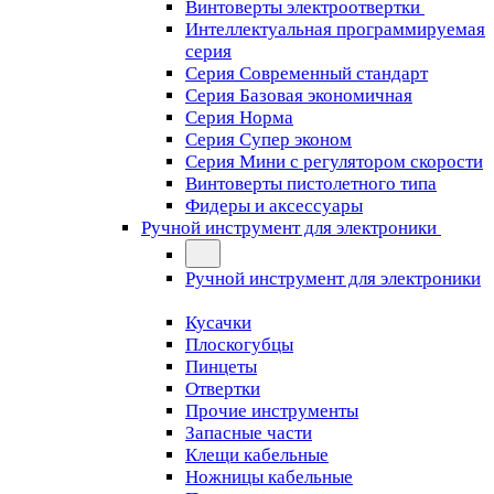
Винтоверты электроотвертки
Интеллектуальная программируемая
серия
Серия Современный стандарт
Серия Базовая экономичная
Серия Норма
Серия Cупер эконом
Серия Мини с регулятором скорости
Винтоверты пистолетного типа
Фидеры и аксессуары
Ручной инструмент для электроники
Ручной инструмент для электроники
Кусачки
Плоскогубцы
Пинцеты
Отвертки
Прочие инструменты
Запасные части
Клещи кабельные
Ножницы кабельные