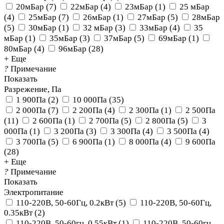
20мБар
(
7
)
22мБар
(
4
)
23мБар
(
1
)
25 мБар
(
4
)
25мБар
(
7
)
26мБар
(
1
)
27мБар
(
5
)
28мБар
(
5
)
30мБар
(
1
)
32 мБар
(
3
)
33мБар
(
4
)
35
мБар
(
1
)
35мБар
(
3
)
37мБар
(
5
)
69мБар
(
1
)
80мБар
(
4
)
96мБар
(
28
)
+ Еще
?
Примечание
Показать
Разрежение, Па
1 900Па
(
2
)
10 000Па
(
35
)
2 000Па
(
7
)
2 200Па
(
4
)
2 300Па
(
1
)
2 500Па
(
11
)
2 600Па
(
1
)
2 700Па
(
5
)
2 800Па
(
5
)
3
000Па
(
1
)
3 200Па
(
3
)
3 300Па
(
4
)
3 500Па
(
4
)
3 700Па
(
5
)
6 900Па
(
1
)
8 000Па
(
4
)
9 600Па
(
28
)
+ Еще
?
Примечание
Показать
Электропитание
110-220В, 50-60Гц, 0.2кВт
(
5
)
110-220В, 50-60Гц,
0.35кВт
(
2
)
110-220В, 50-60гц, 0.55кВт
(
1
)
110-220В, 50-60гц,