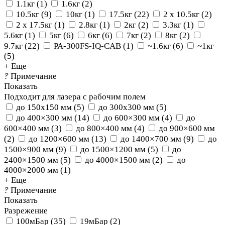
1.1кг
(
1
)
1.6кг
(
2
)
10.5кг
(
9
)
10кг
(
1
)
17.5кг
(
22
)
2 х 10.5кг
(
2
)
2 х 17.5кг
(
1
)
2.8кг
(
1
)
2кг
(
2
)
3.3кг
(
1
)
5.6кг
(
1
)
5кг
(
6
)
6кг
(
6
)
7кг
(
2
)
8кг
(
2
)
9.7кг
(
22
)
PA-300FS-IQ-CAB
(
1
)
~1.6кг
(
6
)
~1кг
(
5
)
+ Еще
?
Примечание
Показать
Подходит для лазера с рабочим полем
до 150x150 мм
(
5
)
до 300x300 мм
(
5
)
до 400×300 мм
(
14
)
до 600×300 мм
(
4
)
до
600×400 мм
(
3
)
до 800×400 мм
(
4
)
до 900×600 мм
(
2
)
до 1200×600 мм
(
13
)
до 1400×700 мм
(
9
)
до
1500×900 мм
(
9
)
до 1500×1200 мм
(
5
)
до
2400×1500 мм
(
5
)
до 4000×1500 мм
(
2
)
до
4000×2000 мм
(
1
)
+ Еще
?
Примечание
Показать
Разрежение
100мБар
(
35
)
19мБар
(
2
)