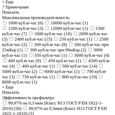
+ Еще
?
Примечание
Показать
Максимальная производительность
1000 куб.м-час
(
6
)
10000 куб.м-час
(
1
)
1200 куб.м-час
(
3
)
12000 куб.м-час
(
1
)
1500
куб.м-час
(
7
)
1600 куб.м-час
(
10
)
2000 куб.м-час
(
3
)
2400 куб.м-час
(
15
)
250 куб.м-час
(
1
)
2500
куб.м-час
(
2
)
300 куб.м-час
(
8
)
300 куб.м-час при
25мБар
(
1
)
300 куб.м-час при 96мБар
(
2
)
3000
куб.м-час
(
1
)
350 куб.м-час
(
1
)
3600 куб.м-час
(
4
)
400 куб.м-час
(
9
)
450 куб.м-час
(
1
)
4500 куб.м-
час
(
4
)
460 куб.м-час
(
1
)
500 куб.м-час
(
14
)
5000 куб.м-час
(
2
)
6000 куб.м-час
(
1
)
700 куб.м-
час
(
3
)
750 куб.м-час
(
1
)
800 куб.м-час
(
19
)
8000 куб.м-час
(
1
)
+ Еще
Показать
Эффективность префильтра
99,97% на 0,3 мкм (Класс Н13 ГОСТ Р ЕН 1822-1-
2010)
(
50
)
99,97% на 0.3мкм (Класс Н13 ГОСТ Р ЕН
1822-1-2010)
(
5
)