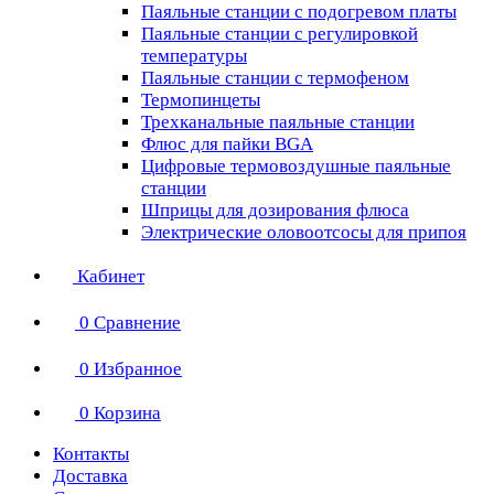
Паяльные станции с подогревом платы
Паяльные станции с регулировкой
температуры
Паяльные станции с термофеном
Термопинцеты
Трехканальные паяльные станции
Флюс для пайки BGA
Цифровые термовоздушные паяльные
станции
Шприцы для дозирования флюса
Электрические оловоотсосы для припоя
Кабинет
0
Сравнение
0
Избранное
0
Корзина
Контакты
Доставка