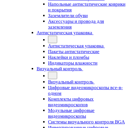
Напольные антистатические коврики
и покрытия
Заземлители обуви
Аксессуары и провода для
заземления
Антистатическая упаковка
Антистатическая упаковка
Пакеты антистатические
Наклейки и пломбы
Индикаторы влажности
Визуальный контроль
Визуальный контроль
Цифровые видеомикроскопы все-в-
одном
Комплекты цифровых
видеомикроскопов
Модульные цифровые
видеомикроскопы
Cистемы визуального контроля BGA
Инвертированные цифровые