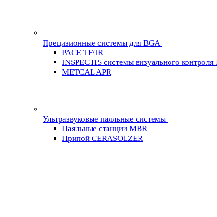
Прецизионные системы для BGA
PACE TF/IR
INSPECTIS системы визуального контроля
METCAL APR
Ультразвуковые паяльные системы
Паяльные станции MBR
Припой CERASOLZER