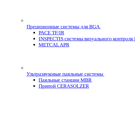
Прецизионные системы для BGA
PACE TF/IR
INSPECTIS системы визуального контроля
METCAL APR
Ультразвуковые паяльные системы
Паяльные станции MBR
Припой CERASOLZER