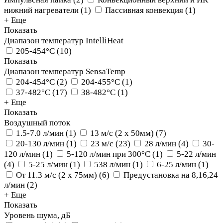
нижний нагреватели
(
1
)
Пассивная конвекция
(
1
)
+ Еще
Показать
Диапазон температур IntelliHeat
205-454°C
(
10
)
Показать
Диапазон температур SensaTemp
204-454°С
(
2
)
204-455°С
(
1
)
37-482°C
(
17
)
38-482°C
(
1
)
+ Еще
Показать
Воздушный поток
1.5-7.0 л/мин
(
1
)
13 м/с (2 х 50мм)
(
7
)
20-130 л/мин
(
1
)
23 м/с
(
23
)
28 л/мин
(
4
)
30-
120 л/мин
(
1
)
5-120 л/мин при 300°C
(
1
)
5-22 л/мин
(
4
)
5-25 л/мин
(
1
)
538 л/мин
(
1
)
6-25 л/мин
(
1
)
От 11.3 м/с (2 х 75мм)
(
6
)
Предустановка на 8,16,24
л/мин
(
2
)
+ Еще
Показать
Уровень шума, дБ