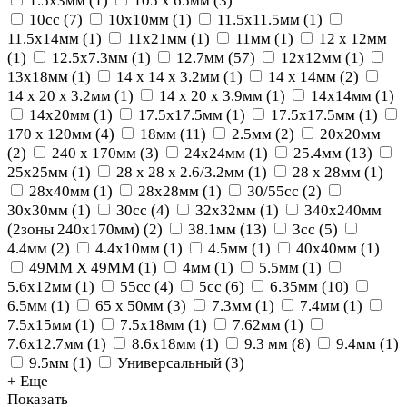
1.5х3мм
(
1
)
105 х 65мм
(
3
)
10сс
(
7
)
10х10мм
(
1
)
11.5x11.5мм
(
1
)
11.5x14мм
(
1
)
11x21мм
(
1
)
11мм
(
1
)
12 x 12мм
(
1
)
12.5x7.3мм
(
1
)
12.7мм
(
57
)
12x12мм
(
1
)
13х18мм
(
1
)
14 x 14 x 3.2мм
(
1
)
14 x 14мм
(
2
)
14 x 20 x 3.2мм
(
1
)
14 x 20 x 3.9мм
(
1
)
14х14мм
(
1
)
14х20мм
(
1
)
17.5x17.5мм
(
1
)
17.5х17.5мм
(
1
)
170 х 120мм
(
4
)
18мм
(
11
)
2.5мм
(
2
)
20x20мм
(
2
)
240 х 170мм
(
3
)
24x24мм
(
1
)
25.4мм
(
13
)
25x25мм
(
1
)
28 x 28 x 2.6/3.2мм
(
1
)
28 x 28мм
(
1
)
28x40мм
(
1
)
28х28мм
(
1
)
30/55сс
(
2
)
30x30мм
(
1
)
30сс
(
4
)
32x32мм
(
1
)
340х240мм
(2зоны 240х170мм)
(
2
)
38.1мм
(
13
)
3сс
(
5
)
4.4мм
(
2
)
4.4х10мм
(
1
)
4.5мм
(
1
)
40x40мм
(
1
)
49MM X 49MM
(
1
)
4мм
(
1
)
5.5мм
(
1
)
5.6х12мм
(
1
)
55сс
(
4
)
5сс
(
6
)
6.35мм
(
10
)
6.5мм
(
1
)
65 х 50мм
(
3
)
7.3мм
(
1
)
7.4мм
(
1
)
7.5х15мм
(
1
)
7.5х18мм
(
1
)
7.62мм
(
1
)
7.6х12.7мм
(
1
)
8.6х18мм
(
1
)
9.3 мм
(
8
)
9.4мм
(
1
)
9.5мм
(
1
)
Универсальный
(
3
)
+ Еще
Показать