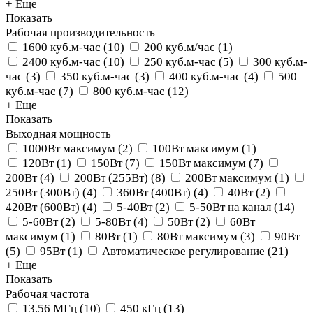
+ Еще
Показать
Рабочая производительность
1600 куб.м-час
(
10
)
200 куб.м/час
(
1
)
2400 куб.м-час
(
10
)
250 куб.м-час
(
5
)
300 куб.м-
час
(
3
)
350 куб.м-час
(
3
)
400 куб.м-час
(
4
)
500
куб.м-час
(
7
)
800 куб.м-час
(
12
)
+ Еще
Показать
Выходная мощность
1000Вт максимум
(
2
)
100Вт максимум
(
1
)
120Вт
(
1
)
150Вт
(
7
)
150Вт максимум
(
7
)
200Вт
(
4
)
200Вт (255Вт)
(
8
)
200Вт максимум
(
1
)
250Вт (300Вт)
(
4
)
360Вт (400Вт)
(
4
)
40Вт
(
2
)
420Вт (600Вт)
(
4
)
5-40Вт
(
2
)
5-50Вт на канал
(
14
)
5-60Вт
(
2
)
5-80Вт
(
4
)
50Вт
(
2
)
60Вт
максимум
(
1
)
80Вт
(
1
)
80Вт максимум
(
3
)
90Вт
(
5
)
95Вт
(
1
)
Автоматическое регулирование
(
21
)
+ Еще
Показать
Рабочая частота
13.56 МГц
(
10
)
450 кГц
(
13
)