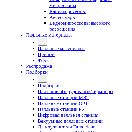
микроскопы
Капилляроскопы
Аксессуары
Видеомикроскопы высокого
разрешения
Паяльные материалы
Паяльные материалы
Припой
Флюс
Распродажа
Подборки
Подборки
Паяльное оборудование Термопро
Паяльные станции MBT
Паяльные станции OKI
Паяльные станции PS
Цифровая паяльная станция
Вакуумные паяльные станции
Дымоуловители Fumeclear