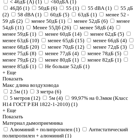
< 46дБ (А)
(
1
)
<60дБА
(
1
)
46Дб
(
1
)
50дБ
(
6
)
55
(
1
)
55 dBA
(
1
)
55 дБ
(
2
)
58 dBA
(
1
)
60дБ
(
5
)
63дБ
(
1
)
менее 52 -
59 дБ
(
2
)
менее 50дБ
(
1
)
менее 52дБ
(
6
)
менее
54дБ
(
11
)
Менее 55Дб
(
26
)
менее 58дБ
(
4
)
менее 59дБ
(
1
)
менее 60дБ
(
14
)
менее 62дБ
(
5
)
менее 63дБ
(
10
)
менее 65дБ
(
15
)
менее 66дБ
(
4
)
менее 68дБ
(
20
)
менее 70дБ
(
12
)
менее 72дБ
(
3
)
менее 75дБ
(
8
)
менее 77дБ
(
4
)
менее 78дБ
(
5
)
менее 79дБ
(
2
)
менее 80дБ
(
1
)
менее 82дБ
(
1
)
менее 85дБ
(
1
)
Не больше 52дБ
(
1
)
+ Еще
Показать
Макс длина воздуховода
2.5м
(
1
)
3 метра
(
6
)
5 метров
(
12
)
5м
(
4
)
99,97% на 0.3мкм (Класс
Н14 ГОСТ Р ЕН 1822-1-2010)
(
1
)
+ Еще
Показать
Материал дымоприемника
Алюминий + полипропилен
(
1
)
Антистатический
полипропилен + алюминий
(
1
)