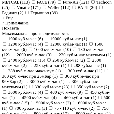
METCAL
(
113
)
PACE
(
79
)
Pure-Air
(
121
)
Techcon
(
25
)
Vmatic
(
171
)
Weller
(
112
)
ВАРП
(
26
)
Радиант
(
2
)
Термопро
(
39
)
+ Еще
?
Примечание
Показать
Максимальная производительность
1000 куб.м-час
(
6
)
10000 куб.м-час
(
1
)
1200 куб.м-час
(
4
)
12000 куб.м-час
(
1
)
1500
куб.м-час
(
6
)
1600 куб.м-час
(
10
)
180 куб.м-час
(
12
)
2000 куб.м-час
(
3
)
220 куб.м-час максимум
(
1
)
2400 куб.м-час
(
15
)
250 куб.м-час
(
2
)
2500
куб.м-час
(
2
)
258 куб.м-час
(
1
)
288 куб.м-час
(
1
)
288 куб.м-час максимум
(
1
)
300 куб.м-час
(
11
)
300 куб.м-час при 25мБар
(
1
)
300 куб.м-час при
96мБар
(
2
)
3000 куб.м-час
(
1
)
306 куб.м-час
максимум
(
1
)
330 куб.м-час
(
23
)
350 куб.м-час
(
7
)
3600 куб.м-час
(
4
)
400 куб.м-час
(
9
)
450 куб.м-
час
(
1
)
4500 куб.м-час
(
4
)
460 куб.м-час
(
1
)
500
куб.м-час
(
15
)
5000 куб.м-час
(
2
)
6000 куб.м-час
(
1
)
700 куб.м-час
(
3
)
75 - 110 куб.м-час
(
2
)
750
куб.м-час
(
1
)
800 куб.м-час
(
17
)
8000 куб.м-час
(
1
)