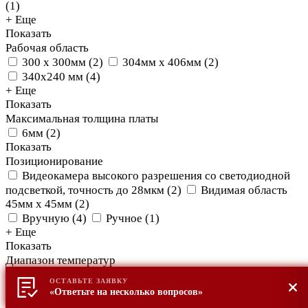
(
1
)
+ Еще
Показать
Рабочая область
300 х 300мм
(
2
)
304мм х 406мм
(
2
)
340х240 мм
(
4
)
+ Еще
Показать
Максимальная толщина платы
6мм
(
2
)
Показать
Позиционирование
Видеокамера высокого разрешения со светодиодной
подсветкой, точность до 28мкм
(
2
)
Видимая область
45мм х 45мм
(
2
)
Вручную
(
4
)
Ручное
(
1
)
+ Еще
Показать
Диапазон температур
100 - 450°С
(
2
)
100-450°С
(
1
)
ОСТАВЬТЕ ЗАЯВКУ
100-480°C
(
2
)
100-500°С
(
1
)
150-480°С
(
2
)
«Ответьте на несколько вопросов»
150-500℃
(
1
)
150℃~450℃
(
3
)
176-482°C
(
3
)