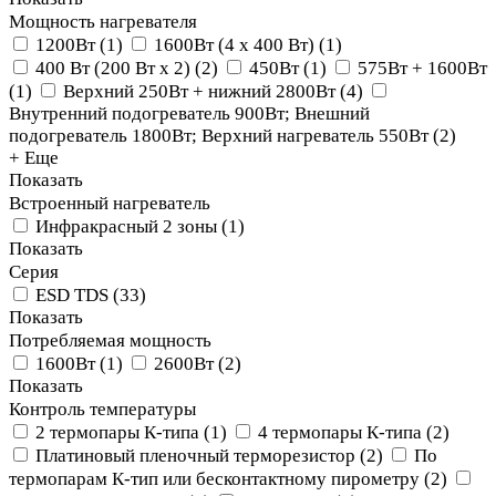
Мощность нагревателя
1200Вт
(
1
)
1600Вт (4 x 400 Вт)
(
1
)
400 Вт (200 Вт х 2)
(
2
)
450Вт
(
1
)
575Вт + 1600Вт
(
1
)
Верхний 250Вт + нижний 2800Вт
(
4
)
Внутренний подогреватель 900Вт; Внешний
подогреватель 1800Вт; Верхний нагреватель 550Вт
(
2
)
+ Еще
Показать
Встроенный нагреватель
Инфракрасный 2 зоны
(
1
)
Показать
Серия
ESD TDS
(
33
)
Показать
Потребляемая мощность
1600Вт
(
1
)
2600Вт
(
2
)
Показать
Контроль температуры
2 термопары К-типа
(
1
)
4 термопары К-типа
(
2
)
Платиновый пленочный терморезистор
(
2
)
По
термопарам К-тип или бесконтактному пирометру
(
2
)