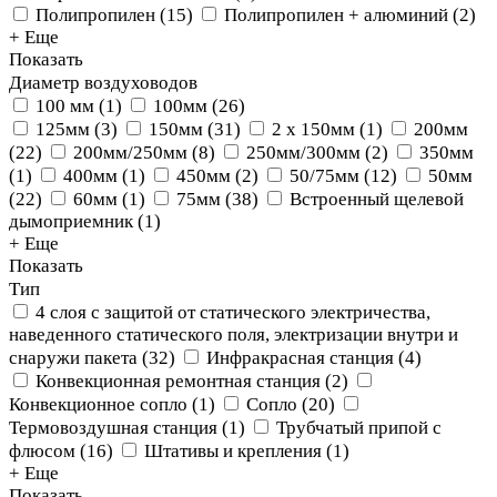
Полипропилен
(
15
)
Полипропилен + алюминий
(
2
)
+ Еще
Показать
Диаметр воздуховодов
100 мм
(
1
)
100мм
(
26
)
125мм
(
3
)
150мм
(
31
)
2 х 150мм
(
1
)
200мм
(
22
)
200мм/250мм
(
8
)
250мм/300мм
(
2
)
350мм
(
1
)
400мм
(
1
)
450мм
(
2
)
50/75мм
(
12
)
50мм
(
22
)
60мм
(
1
)
75мм
(
38
)
Встроенный щелевой
дымоприемник
(
1
)
+ Еще
Показать
Тип
4 слоя с защитой от статического электричества,
наведенного статического поля, электризации внутри и
снаружи пакета
(
32
)
Инфракрасная станция
(
4
)
Конвекционная ремонтная станция
(
2
)
Конвекционное сопло
(
1
)
Сопло
(
20
)
Термовоздушная станция
(
1
)
Трубчатый припой с
флюсом
(
16
)
Штативы и крепления
(
1
)
+ Еще
Показать