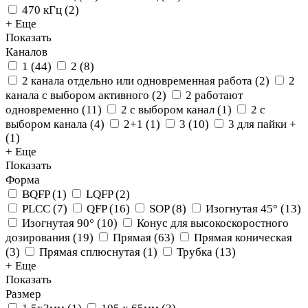
470 кГц
(
2
)
+ Еще
Показать
Каналов
1
(
44
)
2
(
8
)
2 канала отдельно или одновременная работа
(
2
)
2
канала с выбором активного
(
2
)
2 работают
одновременно
(
11
)
2 с выбором канал
(
1
)
2 с
выбором канала
(
4
)
2+1
(
1
)
3
(
10
)
3 для пайки +
(
1
)
+ Еще
Показать
Форма
BQFP
(
1
)
LQFP
(
2
)
PLCC
(
7
)
QFP
(
16
)
SOP
(
8
)
Изогнутая 45°
(
13
)
Изогнутая 90°
(
10
)
Конус для высокоскоростного
дозирования
(
19
)
Прямая
(
63
)
Прямая коническая
(
3
)
Прямая сплюснутая
(
1
)
Трубка
(
13
)
+ Еще
Показать
Размер