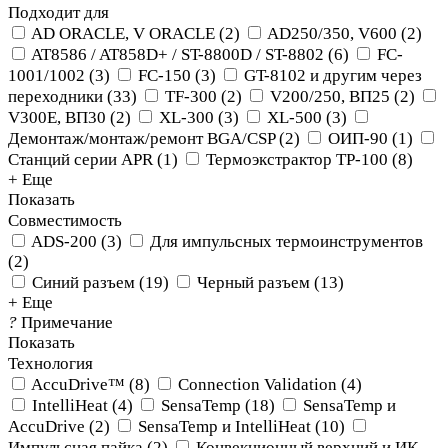
Подходит для
AD ORACLE, V ORACLE
(
2
)
AD250/350, V600
(
2
)
AT8586 / AT858D+ / ST-8800D / ST-8802
(
6
)
FC-
1001/1002
(
3
)
FC-150
(
3
)
GT-8102 и другим через
переходники
(
33
)
TF-300
(
2
)
V200/250, ВП25
(
2
)
V300E, ВП30
(
2
)
XL-300
(
3
)
XL-500
(
3
)
Демонтаж/монтаж/ремонт BGA/CSP
(
2
)
ОИП-90
(
1
)
Станций серии APR
(
1
)
Термоэкстрактор TP-100
(
8
)
+ Еще
Показать
Совместимость
ADS-200
(
3
)
Для импульсных термоинструментов
(
2
)
Синий разъем
(
19
)
Черный разъем
(
13
)
+ Еще
?
Примечание
Показать
Технология
AccuDrive™
(
8
)
Connection Validation
(
4
)
IntelliHeat
(
4
)
SensaTemp
(
18
)
SensaTemp и
AccuDrive
(
2
)
SensaTemp и IntelliHeat
(
10
)
Импульсная пайка
(
2
)
Конвекционный верхний и ИК