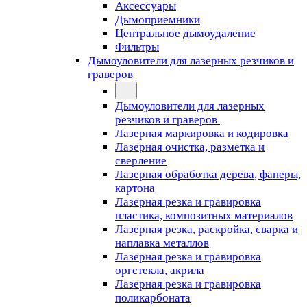
Аксессуары
Дымоприемники
Центральное дымоудаление
Фильтры
Дымоуловители для лазерных резчиков и
граверов
Дымоуловители для лазерных
резчиков и граверов
Лазерная маркировка и кодировка
Лазерная очистка, разметка и
сверление
Лазерная обработка дерева, фанеры,
картона
Лазерная резка и гравировка
пластика, композитных материалов
Лазерная резка, раскройка, сварка и
наплавка металлов
Лазерная резка и гравировка
оргстекла, акрила
Лазерная резка и гравировка
поликарбоната