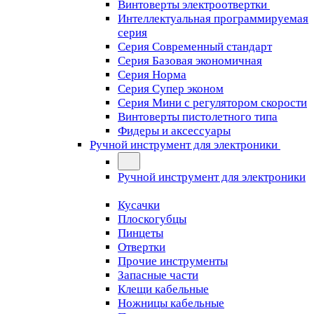
Винтоверты электроотвертки
Интеллектуальная программируемая
серия
Серия Современный стандарт
Серия Базовая экономичная
Серия Норма
Серия Cупер эконом
Серия Мини с регулятором скорости
Винтоверты пистолетного типа
Фидеры и аксессуары
Ручной инструмент для электроники
Ручной инструмент для электроники
Кусачки
Плоскогубцы
Пинцеты
Отвертки
Прочие инструменты
Запасные части
Клещи кабельные
Ножницы кабельные