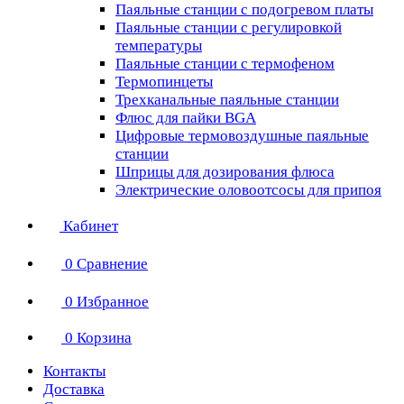
Паяльные станции с подогревом платы
Паяльные станции с регулировкой
температуры
Паяльные станции с термофеном
Термопинцеты
Трехканальные паяльные станции
Флюс для пайки BGA
Цифровые термовоздушные паяльные
станции
Шприцы для дозирования флюса
Электрические оловоотсосы для припоя
Кабинет
0
Сравнение
0
Избранное
0
Корзина
Контакты
Доставка