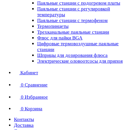
Паяльные станции с подогревом платы
Паяльные станции с регулировкой
температуры
Паяльные станции с термофеном
Термопинцеты
Трехканальные паяльные станции
Флюс для пайки BGA
Цифровые термовоздушные паяльные
станции
Шприцы для дозирования флюса
Электрические оловоотсосы для припоя
Кабинет
0
Сравнение
0
Избранное
0
Корзина
Контакты
Доставка