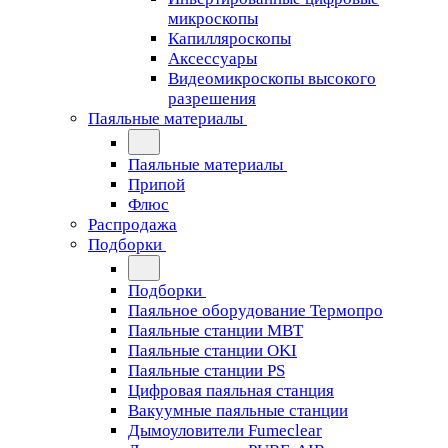
микроскопы
Капилляроскопы
Аксессуары
Видеомикроскопы высокого
разрешения
Паяльные материалы
Паяльные материалы
Припой
Флюс
Распродажа
Подборки
Подборки
Паяльное оборудование Термопро
Паяльные станции MBT
Паяльные станции OKI
Паяльные станции PS
Цифровая паяльная станция
Вакуумные паяльные станции
Дымоуловители Fumeclear