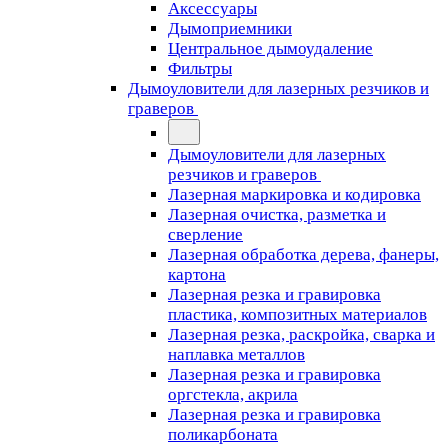
Аксессуары
Дымоприемники
Центральное дымоудаление
Фильтры
Дымоуловители для лазерных резчиков и
граверов
Дымоуловители для лазерных
резчиков и граверов
Лазерная маркировка и кодировка
Лазерная очистка, разметка и
сверление
Лазерная обработка дерева, фанеры,
картона
Лазерная резка и гравировка
пластика, композитных материалов
Лазерная резка, раскройка, сварка и
наплавка металлов
Лазерная резка и гравировка
оргстекла, акрила
Лазерная резка и гравировка
поликарбоната