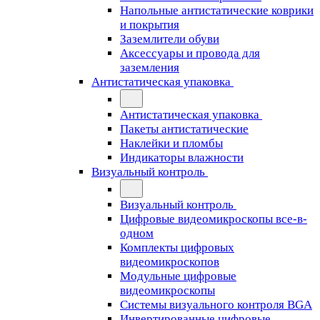
Напольные антистатические коврики
и покрытия
Заземлители обуви
Аксессуары и провода для
заземления
Антистатическая упаковка
Антистатическая упаковка
Пакеты антистатические
Наклейки и пломбы
Индикаторы влажности
Визуальный контроль
Визуальный контроль
Цифровые видеомикроскопы все-в-
одном
Комплекты цифровых
видеомикроскопов
Модульные цифровые
видеомикроскопы
Cистемы визуального контроля BGA
Инвертированные цифровые