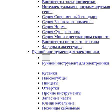
Винтоверты электроотвертки
Интеллектуальная программируемая
серия
Серия Современный стандарт
Серия Базовая экономичная
Серия Норма
Серия Cупер эконом
Серия Мини с регулятором скорости
Винтоверты пистолетного типа
Фидеры и аксессуары
Ручной инструмент для электроники
Ручной инструмент для электроники
Кусачки
Плоскогубцы
Пинцеты
Отвертки
Прочие инструменты
Запасные части
Клещи кабельные
Ножницы кабельные