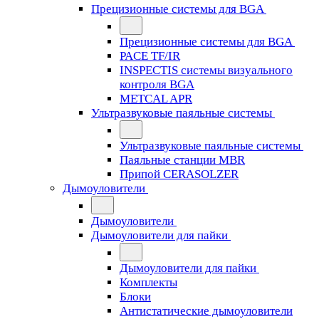
Прецизионные системы для BGA
Прецизионные системы для BGA
PACE TF/IR
INSPECTIS системы визуального
контроля BGA
METCAL APR
Ультразвуковые паяльные системы
Ультразвуковые паяльные системы
Паяльные станции MBR
Припой CERASOLZER
Дымоуловители
Дымоуловители
Дымоуловители для пайки
Дымоуловители для пайки
Комплекты
Блоки
Антистатические дымоуловители